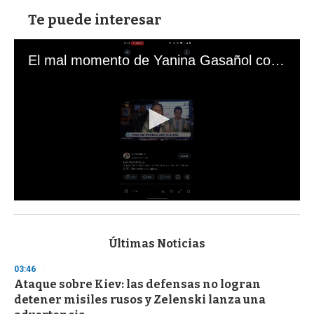
Te puede interesar
El mal momento de Yanina Gasañol con un hincha argentino en "Subrayado"
0
s
e
c
Últimas Noticias
o
n
03:46
d
Ataque sobre Kiev: las defensas no logran
s
o
detener misiles rusos y Zelenski lanza una
f