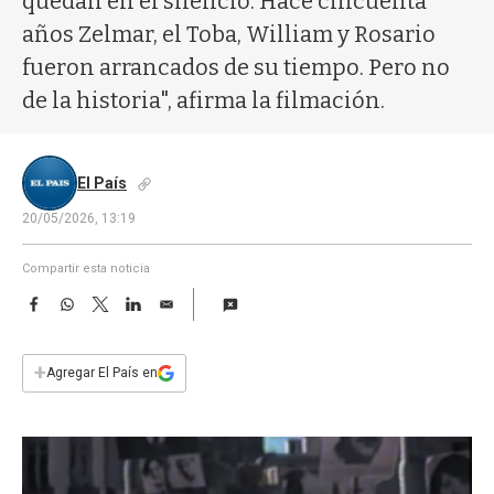
quedan en el silencio. Hace cincuenta
a
años Zelmar, el Toba, William y Rosario
fueron arrancados de su tiempo. Pero no
de la historia", afirma la filmación.
El País
20/05/2026, 13:19
Compartir esta noticia
F
W
T
L
E
a
h
w
i
m
c
a
i
n
a
e
t
t
k
i
+
Agregar El País en
b
s
t
e
l
o
A
e
d
o
p
r
I
k
p
n