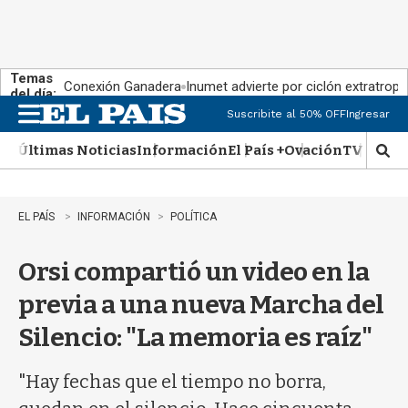
Temas
Conexión Ganadera
Inumet advierte por ciclón extratropi
del día:
Suscribite al 50% OFF
Ingresar
M
e
Últimas Noticias
Información
El País +
Ovación
TV Show
n
M
u
o
s
t
EL PAÍS
INFORMACIÓN
POLÍTICA
r
a
Orsi compartió un video en la
r
b
previa a una nueva Marcha del
�
s
Silencio: "La memoria es raíz"
q
u
e
"Hay fechas que el tiempo no borra,
d