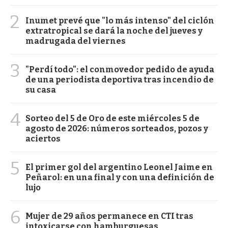
2
Inumet prevé que "lo más intenso" del ciclón
extratropical se dará la noche del jueves y
madrugada del viernes
3
"Perdí todo": el conmovedor pedido de ayuda
de una periodista deportiva tras incendio de
su casa
4
Sorteo del 5 de Oro de este miércoles 5 de
agosto de 2026: números sorteados, pozos y
aciertos
5
El primer gol del argentino Leonel Jaime en
Peñarol: en una final y con una definición de
lujo
6
Mujer de 29 años permanece en CTI tras
intoxicarse con hamburguesas