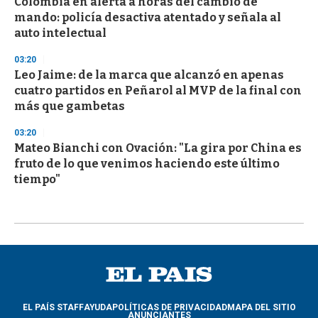
Colombia en alerta a horas del cambio de
mando: policía desactiva atentado y señala al
auto intelectual
03:20
Leo Jaime: de la marca que alcanzó en apenas
cuatro partidos en Peñarol al MVP de la final con
más que gambetas
03:20
Mateo Bianchi con Ovación: "La gira por China es
fruto de lo que venimos haciendo este último
tiempo"
EL PAÍS STAFF
AYUDA
POLÍTICAS DE PRIVACIDAD
MAPA DEL SITIO
ANUNCIANTES