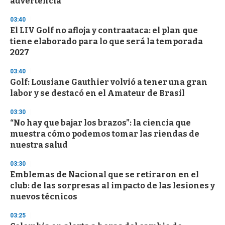
advertencia
3
3
s
03:40
e
El LIV Golf no afloja y contraataca: el plan que
c
tiene elaborado para lo que será la temporada
o
n
2027
d
s
03:40
Golf: Lousiane Gauthier volvió a tener una gran
labor y se destacó en el Amateur de Brasil
03:30
“No hay que bajar los brazos”: la ciencia que
muestra cómo podemos tomar las riendas de
nuestra salud
03:30
Emblemas de Nacional que se retiraron en el
club: de las sorpresas al impacto de las lesiones y
nuevos técnicos
03:25