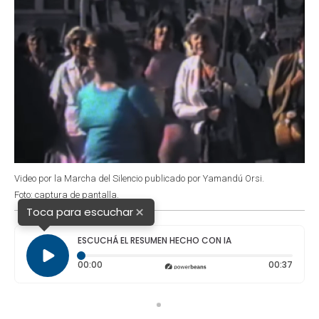
Video por la Marcha del Silencio publicado por Yamandú Orsi.
Foto: captura de pantalla.
×
Toca para escuchar
ESCUCHÁ EL RESUMEN HECHO CON IA
Tiempo transcurrido: 0 segundos
Durac
00:00
00:37