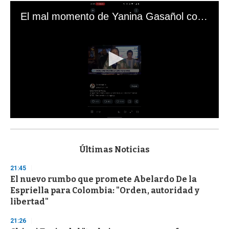
El mal momento de Yanina Gasañol con un hincha argentino en "Subrayado"
0
s
e
c
Últimas Noticias
o
n
21:45
d
El nuevo rumbo que promete Abelardo De la
s
o
Espriella para Colombia: "Orden, autoridad y
f
libertad"
3
3
s
21:26
e