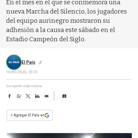
a
En el mes en el que se conmemora una
nueva Marcha del Silencio, los jugadores
del equipo aurinegro mostraron su
adhesión a la causa este sábado en el
Estadio Campeón del Siglo.
El País
16/05/2026, 20:31
Compartir esta noticia
F
W
T
L
E
a
h
w
i
m
c
a
i
n
a
e
t
t
k
i
+
Agregar El País en
b
s
t
e
l
o
A
e
d
o
p
r
I
k
p
n