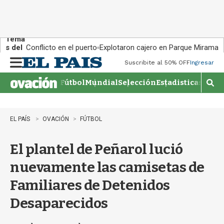
Tema
s del
Conflicto en el puerto
Explotaron cajero en Parque Miramar
día:
Suscribite al 50% OFF
Ingresar
M
e
Fútbol
Mundial
Selección
Estadisticas
Agen
n
M
u
o
s
t
EL PAÍS
OVACIÓN
FÚTBOL
r
a
El plantel de Peñarol lució
r
b
nuevamente las camisetas de
�
s
Familiares de Detenidos
q
u
Desaparecidos
e
d