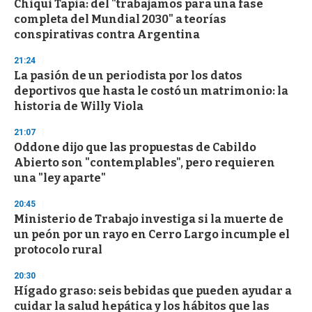
Chiqui Tapia: del "trabajamos para una fase
c
completa del Mundial 2030" a teorías
o
n
conspirativas contra Argentina
d
s
21:24
La pasión de un periodista por los datos
deportivos que hasta le costó un matrimonio: la
historia de Willy Viola
21:07
Oddone dijo que las propuestas de Cabildo
Abierto son "contemplables", pero requieren
una "ley aparte"
20:45
Ministerio de Trabajo investiga si la muerte de
un peón por un rayo en Cerro Largo incumple el
protocolo rural
20:30
Hígado graso: seis bebidas que pueden ayudar a
cuidar la salud hepática y los hábitos que las