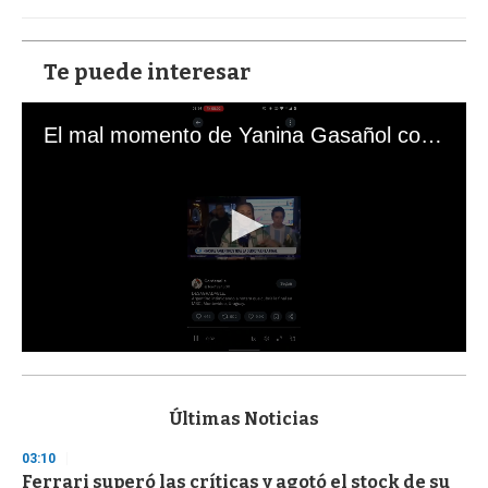
Te puede interesar
El mal momento de Yanina Gasañol con un hincha argentino en "Subrayado"
0
s
e
c
Últimas Noticias
o
n
03:10
d
Ferrari superó las críticas y agotó el stock de su
s