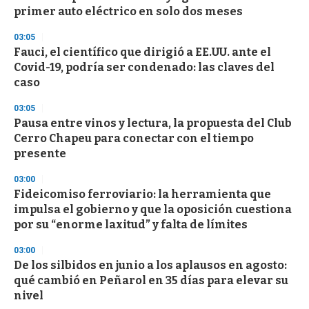
o
primer auto eléctrico en solo dos meses
f
3
03:05
3
s
Fauci, el científico que dirigió a EE.UU. ante el
e
Covid-19, podría ser condenado: las claves del
c
caso
o
n
d
03:05
s
Pausa entre vinos y lectura, la propuesta del Club
Cerro Chapeu para conectar con el tiempo
presente
03:00
Fideicomiso ferroviario: la herramienta que
impulsa el gobierno y que la oposición cuestiona
por su “enorme laxitud” y falta de límites
03:00
De los silbidos en junio a los aplausos en agosto:
qué cambió en Peñarol en 35 días para elevar su
nivel