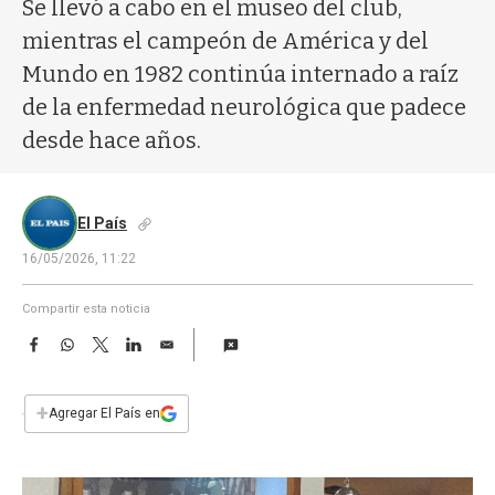
a
Se llevó a cabo en el museo del club,
mientras el campeón de América y del
Mundo en 1982 continúa internado a raíz
de la enfermedad neurológica que padece
desde hace años.
El País
16/05/2026, 11:22
Compartir esta noticia
F
W
T
L
E
a
h
w
i
m
c
a
i
n
a
e
t
t
k
i
+
Agregar El País en
b
s
t
e
l
o
A
e
d
o
p
r
I
k
p
n