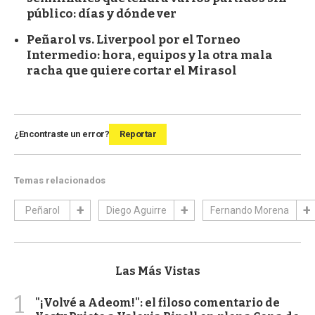
público: días y dónde ver
Peñarol vs. Liverpool por el Torneo
Intermedio: hora, equipos y la otra mala
racha que quiere cortar el Mirasol
¿Encontraste un error?
Reportar
Temas relacionados
Peñarol
Diego Aguirre
Fernando Morena
Las Más Vistas
1
"¡Volvé a Adeom!": el filoso comentario de