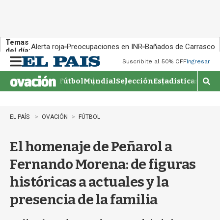
Temas
Alerta roja
Preocupaciones en INR
Bañados de Carrasco
del día:
Suscribite al 50% OFF
Ingresar
M
e
Fútbol
Mundial
Selección
Estadisticas
Agen
n
M
u
o
s
t
EL PAÍS
OVACIÓN
FÚTBOL
r
a
El homenaje de Peñarol a
r
b
Fernando Morena: de figuras
�
s
históricas a actuales y la
q
u
presencia de la familia
e
d