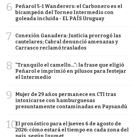
6
Peñarol 5-1 Wanderers: el Carbonero es el
bicampeón del Torneo Intermedio con
goleada incluida - EL PAÍS Uruguay
7
Conexión Ganadera: Justicia prorrogó las
cautelares; Cabral denunció amenazas y
Carrasco reclamó traslados
8
"Tranquilo el camello...": la frase que eligió
Peñarol e imprimió en pilusos para festejar
el Intermedio
9
Mujer de 29 años permanece en CTI tras
intoxicarse con hamburguesas
presuntamente contaminadas en Paysandú
10
El pronóstico para el jueves 6 de agosto de
2026: cómo estará el tiempo en cada zona del
país, según Inumet