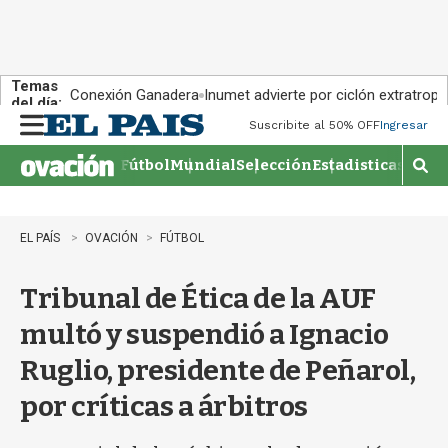
Temas
Conexión Ganadera
Inumet advierte por ciclón extratropi
del día:
Suscribite al 50% OFF
Ingresar
M
e
Fútbol
Mundial
Selección
Estadisticas
Agen
n
M
u
o
s
t
EL PAÍS
OVACIÓN
FÚTBOL
r
a
Tribunal de Ética de la AUF
r
b
multó y suspendió a Ignacio
�
s
Ruglio, presidente de Peñarol,
q
u
por críticas a árbitros
e
d