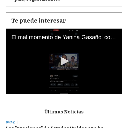
Te puede interesar
El mal momento de Yanina Gasañol con un hincha argentino en "Subrayado"
0
s
e
c
Últimas Noticias
o
n
04:42
d