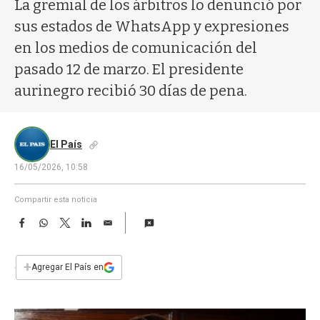
a
La gremial de los árbitros lo denunció por
sus estados de WhatsApp y expresiones
en los medios de comunicación del
pasado 12 de marzo. El presidente
aurinegro recibió 30 días de pena.
El País
16/05/2026, 10:58
Compartir esta noticia
F
W
T
L
E
a
h
w
i
m
c
a
i
n
a
e
t
t
k
i
+
Agregar El País en
b
s
t
e
l
o
A
e
d
o
p
r
I
k
p
n