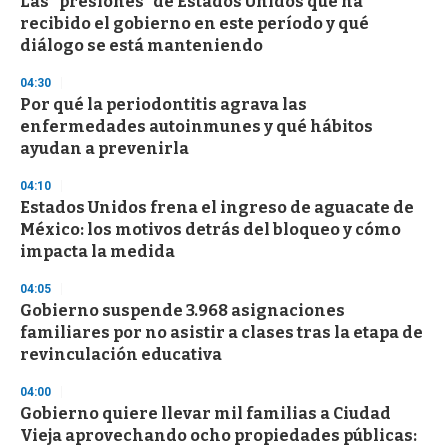
Las "presiones" de Estados Unidos que ha
s
o
recibido el gobierno en este período y qué
f
diálogo se está manteniendo
3
3
s
04:30
e
Por qué la periodontitis agrava las
c
enfermedades autoinmunes y qué hábitos
o
n
ayudan a prevenirla
d
s
04:10
Estados Unidos frena el ingreso de aguacate de
México: los motivos detrás del bloqueo y cómo
impacta la medida
04:05
Gobierno suspende 3.968 asignaciones
familiares por no asistir a clases tras la etapa de
revinculación educativa
04:00
Gobierno quiere llevar mil familias a Ciudad
Vieja aprovechando ocho propiedades públicas: