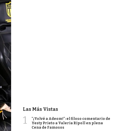
Las Más Vistas
1
"¡Volvé a Adeom!": el filoso comentario de
Yesty Prieto a Valeria Ripoll en plena
Cena de Famosos