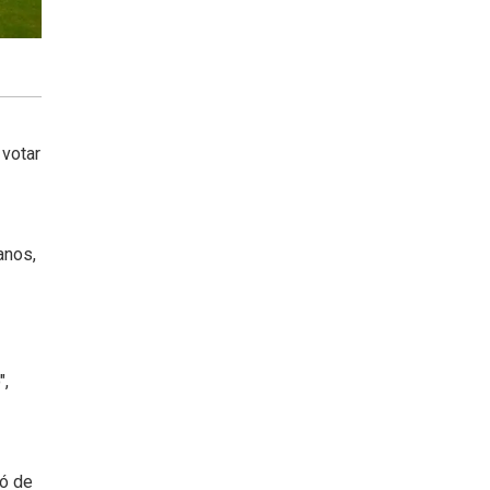
 votar
anos,
",
ló de