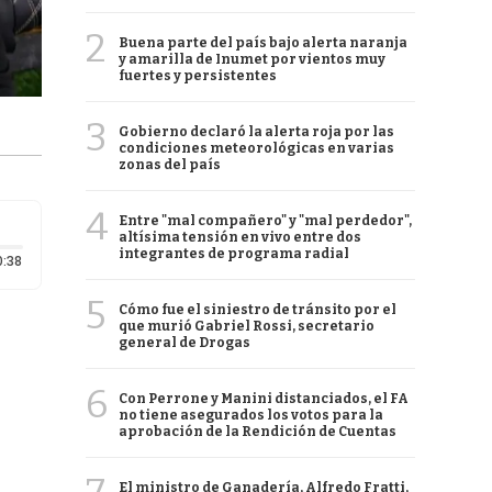
2
Buena parte del país bajo alerta naranja
y amarilla de Inumet por vientos muy
fuertes y persistentes
3
Gobierno declaró la alerta roja por las
condiciones meteorológicas en varias
zonas del país
4
Entre "mal compañero" y "mal perdedor",
altísima tensión en vivo entre dos
integrantes de programa radial
Duración: 38 segundos
0:38
5
Cómo fue el siniestro de tránsito por el
que murió Gabriel Rossi, secretario
general de Drogas
6
Con Perrone y Manini distanciados, el FA
no tiene asegurados los votos para la
aprobación de la Rendición de Cuentas
El ministro de Ganadería, Alfredo Fratti,