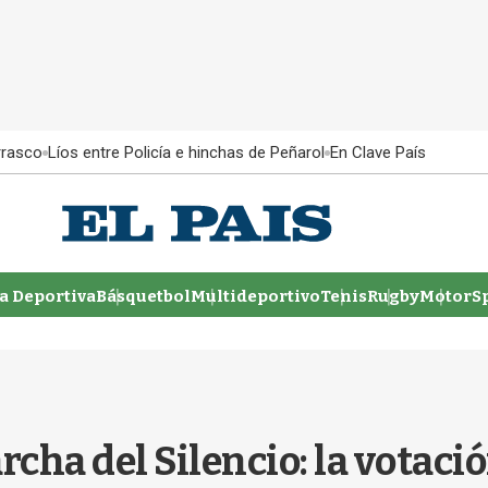
rrasco
Líos entre Policía e hinchas de Peñarol
En Clave País
 Deportiva
Básquetbol
Multideportivo
Tenis
Rugby
MotorSp
rcha del Silencio: la votaci