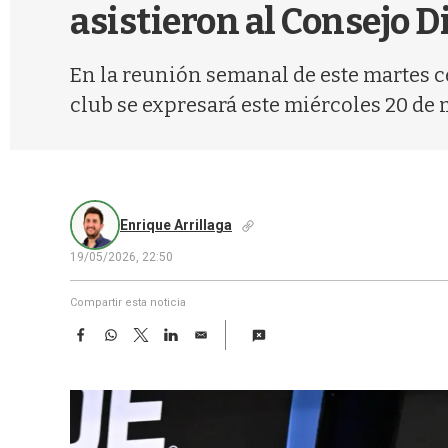
asistieron al Consejo D
En la reunión semanal de este martes cel
club se expresará este miércoles 20 de
Enrique Arrillaga
19/05/2026, 22:50
Compartir esta noticia
F
W
T
L
E
a
h
w
i
m
c
a
i
n
a
e
t
t
k
i
b
s
t
e
l
o
A
e
d