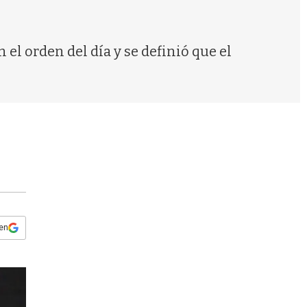
s
q
u
e
 el orden del día y se definió que el
d
a
 en