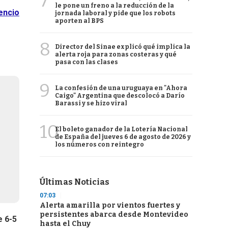
7
le pone un freno a la reducción de la
encio
jornada laboral y pide que los robots
aporten al BPS
8
Director del Sinae explicó qué implica la
alerta roja para zonas costeras y qué
pasa con las clases
9
La confesión de una uruguaya en "Ahora
Caigo" Argentina que descolocó a Darío
Barassi y se hizo viral
10
El boleto ganador de la Lotería Nacional
de España del jueves 6 de agosto de 2026 y
los números con reintegro
Últimas Noticias
07:03
Alerta amarilla por vientos fuertes y
persistentes abarca desde Montevideo
e 6-5
hasta el Chuy