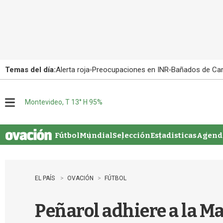
Temas del día:
Alerta roja
Preocupaciones en INR
Bañados de Ca
Montevideo, T 13° H 95%
M
e
n
u
Fútbol
Mundial
Selección
Estadisticas
Agenda
EL PAÍS
OVACIÓN
FÚTBOL
Peñarol adhiere a la Ma