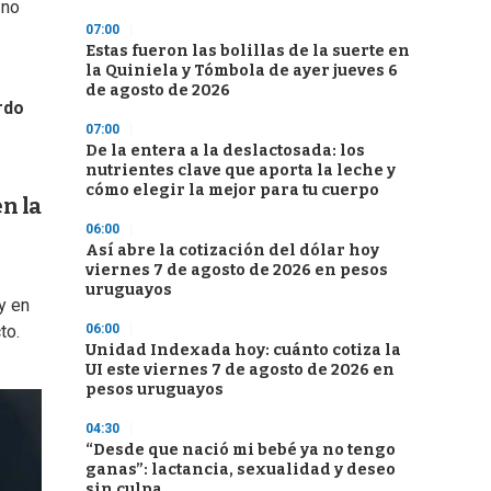
 no
07:00
Estas fueron las bolillas de la suerte en
la Quiniela y Tómbola de ayer jueves 6
de agosto de 2026
rdo
07:00
De la entera a la deslactosada: los
nutrientes clave que aporta la leche y
cómo elegir la mejor para tu cuerpo
en la
06:00
Así abre la cotización del dólar hoy
viernes 7 de agosto de 2026 en pesos
uruguayos
y en
06:00
to.
Unidad Indexada hoy: cuánto cotiza la
UI este viernes 7 de agosto de 2026 en
pesos uruguayos
04:30
“Desde que nació mi bebé ya no tengo
ganas”: lactancia, sexualidad y deseo
sin culpa