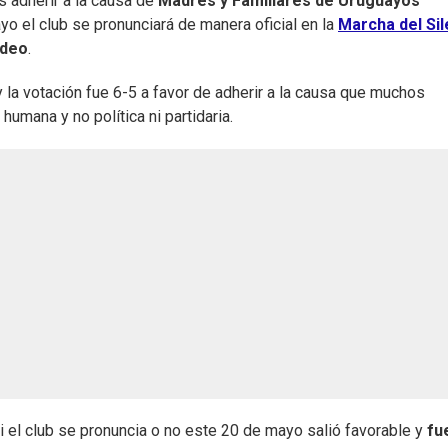
 adherir a la causa de
Madres y Familiares de Uruguayos
yo el club se pronunciará de manera oficial en la
Marcha del Sil
ideo
.
 la votación fue 6-5 a favor de adherir a la causa que muchos
umana y no política ni partidaria.
si el club se pronuncia o no este 20 de mayo salió favorable y
fu