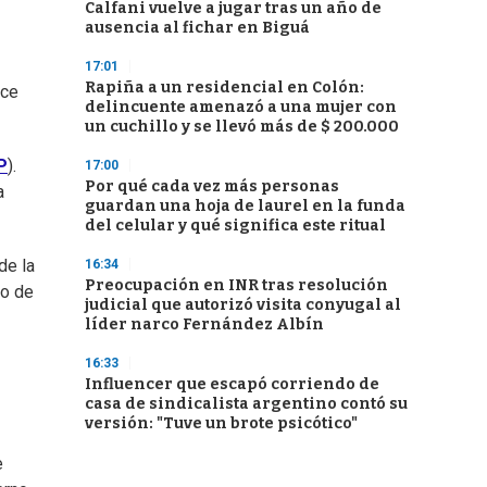
Calfani vuelve a jugar tras un año de
ausencia al fichar en Biguá
17:01
Rapiña a un residencial en Colón:
ace
delincuente amenazó a una mujer con
un cuchillo y se llevó más de $ 200.000
P
).
17:00
Por qué cada vez más personas
a
guardan una hoja de laurel en la funda
del celular y qué significa este ritual
de la
16:34
Preocupación en INR tras resolución
so de
judicial que autorizó visita conyugal al
líder narco Fernández Albín
16:33
Influencer que escapó corriendo de
casa de sindicalista argentino contó su
versión: "Tuve un brote psicótico"
e