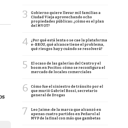
3
Gobierno quiere llevar mil familias a
Ciudad Vieja aprovechando ocho
propiedades públicas: ¿cómo es el plan
del MVOT?
4
¿Por qué está lenta o se cae la plataforma
e-BROU, qué alcance tiene el problema,
qué riesgos hay y cuándo se resolverá?
5
El ocaso de las galerías del Centro y el
boom en Pocitos: cómo se reconfigura el
mercado de locales comerciales
6
Cómo fue el siniestro de tránsito por el
que murió Gabriel Rossi, secretario
general de Drogas
os
7
Leo Jaime: de la marca que alcanzó en
apenas cuatro partidos en Peñarol al
MVP de la final con más que gambetas