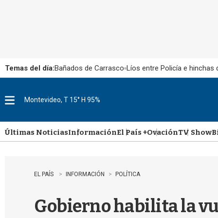
Temas del día:
Bañados de Carrasco
Líos entre Policía e hinchas
Montevideo, T 15° H 95%
M
e
n
u
Últimas Noticias
Información
El País +
Ovación
TV Show
B
EL PAÍS
INFORMACIÓN
POLÍTICA
Gobierno habilita la vu