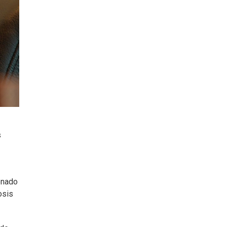
s
onado
osis