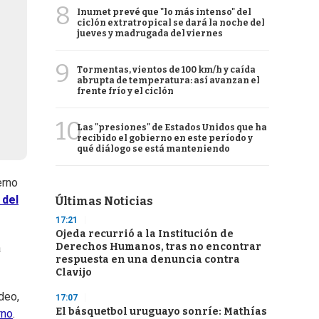
8
Inumet prevé que "lo más intenso" del
ciclón extratropical se dará la noche del
jueves y madrugada del viernes
9
Tormentas, vientos de 100 km/h y caída
abrupta de temperatura: así avanzan el
frente frío y el ciclón
10
Las "presiones" de Estados Unidos que ha
recibido el gobierno en este período y
qué diálogo se está manteniendo
erno
 del
Últimas Noticias
17:21
Ojeda recurrió a la Institución de
Derechos Humanos, tras no encontrar
a
respuesta en una denuncia contra
Clavijo
deo,
17:07
El básquetbol uruguayo sonríe: Mathías
rno
.