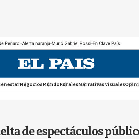
 de Peñarol
Alerta naranja
Murió Gabriel Rossi
En Clave País
ienestar
Negocios
Mundo
Rurales
Narrativas visuales
Opin
elta de espectáculos públicos