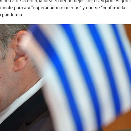
 cerca de la orilla; la idea es llegar mejor”, dijo Delgado. El gobi
guiente para así “esperar unos días más” y que se “confirme la
a pandemia.