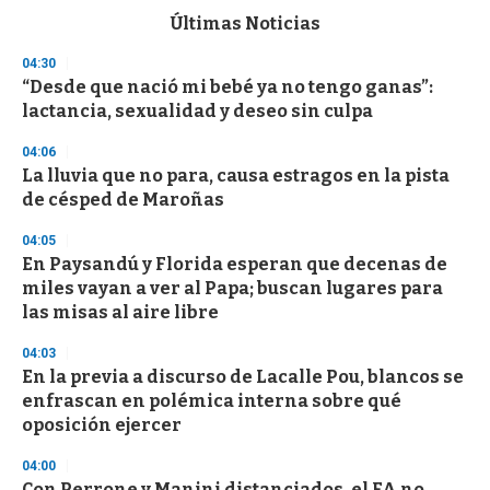
c
Últimas Noticias
o
n
04:30
d
“Desde que nació mi bebé ya no tengo ganas”:
s
o
lactancia, sexualidad y deseo sin culpa
f
3
04:06
3
s
La lluvia que no para, causa estragos en la pista
e
de césped de Maroñas
c
o
04:05
n
d
En Paysandú y Florida esperan que decenas de
s
miles vayan a ver al Papa; buscan lugares para
las misas al aire libre
04:03
En la previa a discurso de Lacalle Pou, blancos se
enfrascan en polémica interna sobre qué
oposición ejercer
04:00
Con Perrone y Manini distanciados, el FA no