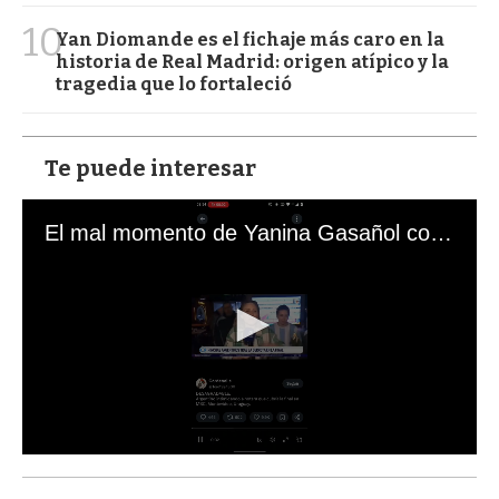
10
Yan Diomande es el fichaje más caro en la
historia de Real Madrid: origen atípico y la
tragedia que lo fortaleció
Te puede interesar
El mal momento de Yanina Gasañol con un hincha argentino en "Subrayado"
0
s
e