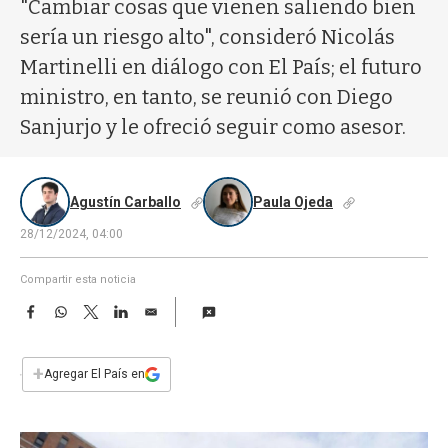
a
"Cambiar cosas que vienen saliendo bien
sería un riesgo alto", consideró Nicolás
Martinelli en diálogo con El País; el futuro
ministro, en tanto, se reunió con Diego
Sanjurjo y le ofreció seguir como asesor.
Agustín Carballo
Paula Ojeda
28/12/2024, 04:00
Compartir esta noticia
F
W
T
L
E
a
h
w
i
m
c
a
i
n
a
e
t
t
k
i
+
Agregar El País en
b
s
t
e
l
o
A
e
d
o
p
r
I
k
p
n