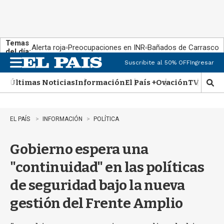
Temas
Alerta roja
Preocupaciones en INR
Bañados de Carrasco
del día:
Suscribite al 50% OFF
Ingresar
M
e
Últimas Noticias
Información
El País +
Ovación
TV Show
n
M
u
o
s
t
EL PAÍS
INFORMACIÓN
POLÍTICA
r
a
Gobierno espera una
r
b
"continuidad" en las políticas
�
s
de seguridad bajo la nueva
q
u
gestión del Frente Amplio
e
d