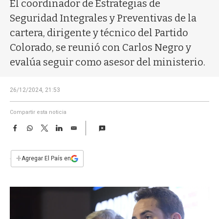
a
El coordinador de Estrategias de
Seguridad Integrales y Preventivas de la
cartera, dirigente y técnico del Partido
Colorado, se reunió con Carlos Negro y
evalúa seguir como asesor del ministerio.
26/12/2024, 21:53
Compartir esta noticia
F
W
T
L
E
a
h
w
i
m
c
a
i
n
a
e
t
t
k
i
+
Agregar El País en
b
s
t
e
l
o
A
e
d
o
p
r
I
k
p
n