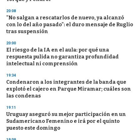
n
d
20:08
s
"No salgan a rescatarlos de nuevo, ya alcanzó
con lo del año pasado": el duro mensaje de Ruglio
tras suspensión
20:00
El riesgo de la IA en el aula: por qué una
respuesta pulida no garantiza profundidad
intelectual ni comprensión
19:34
Condenaron a los integrantes de la banda que
explotó el cajero en Parque Miramar; cuáles son
las condenas
19:11
Uruguay aseguró su mejor participación en un
Sudamericano Femenino e irá por el quinto
puesto este domingo
19:09