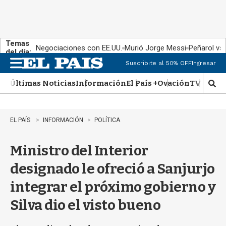
Temas
Negociaciones con EE.UU.
Murió Jorge Messi
Peñarol vs
del día:
Suscribite al 50% OFF
Ingresar
M
e
Últimas Noticias
Información
El País +
Ovación
TV Show
n
M
u
o
s
t
EL PAÍS
INFORMACIÓN
POLÍTICA
r
a
Ministro del Interior
r
b
designado le ofreció a Sanjurjo
�
s
integrar el próximo gobierno y
q
u
Silva dio el visto bueno
e
d