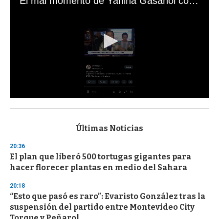
El mal momento de Yanina Gasañol con un hincha argentino en "Subrayado"
0
s
e
c
Últimas Noticias
o
n
20:36
d
El plan que liberó 500 tortugas gigantes para
s
o
hacer florecer plantas en medio del Sahara
f
3
20:18
3
s
“Esto que pasó es raro”: Evaristo González tras la
e
suspensión del partido entre Montevideo City
c
Torque y Peñarol
o