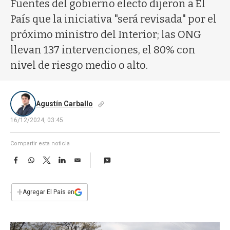
a
Fuentes del gobierno electo dijeron a El
País que la iniciativa "será revisada" por el
próximo ministro del Interior; las ONG
llevan 137 intervenciones, el 80% con
nivel de riesgo medio o alto.
Agustín Carballo
16/12/2024, 03:45
Compartir esta noticia
F
W
T
L
E
a
h
w
i
m
c
a
i
n
a
e
t
t
k
i
+
Agregar El País en
b
s
t
e
l
o
A
e
d
o
p
r
I
k
p
n