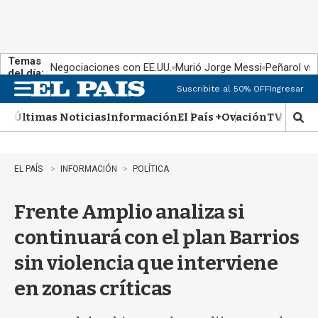
Temas
Negociaciones con EE.UU.
Murió Jorge Messi
Peñarol vs
del día:
Suscribite al 50% OFF
Ingresar
M
e
Últimas Noticias
Información
El País +
Ovación
TV Show
n
M
u
o
s
t
EL PAÍS
INFORMACIÓN
POLÍTICA
r
a
Frente Amplio analiza si
r
b
continuará con el plan Barrios
�
s
sin violencia que interviene
q
u
en zonas críticas
e
d