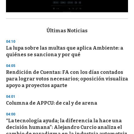
0
s
e
c
Últimas Noticias
o
n
04:10
d
La lupa sobre las multas que aplica Ambiente: a
s
o
quiénes se sanciona y por qué
f
3
04:05
3
s
Rendición de Cuentas: FA con los días contados
e
para lograr votos necesarios; oposición visualiza
c
apoyo a proyectos aparte
o
n
d
04:01
s
Columna de APPCU: de cal y de arena
04:00
“La tecnología ayuda; la diferencia la hace una
decisión humana”: Alejandro Curcio analiza el
cambio de paradigma en la industria automotriz