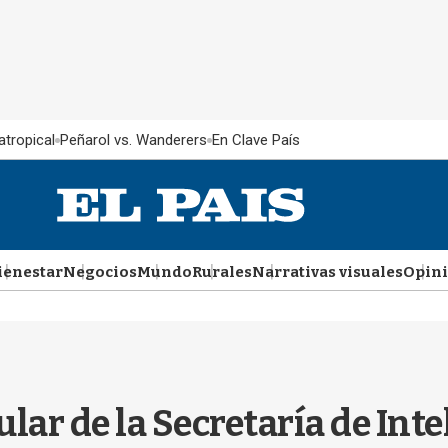
atropical
Peñarol vs. Wanderers
En Clave País
ienestar
Negocios
Mundo
Rurales
Narrativas visuales
Opin
ular de la Secretaría de Int