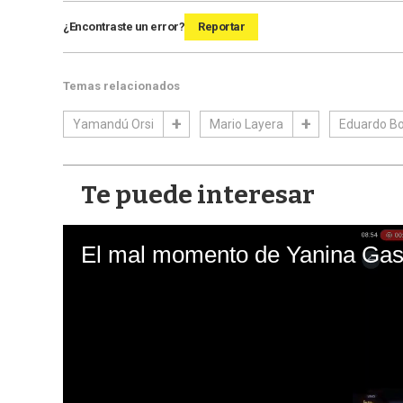
¿Encontraste un error?
Reportar
Temas relacionados
Yamandú Orsi
Mario Layera
Eduardo B
Te puede interesar