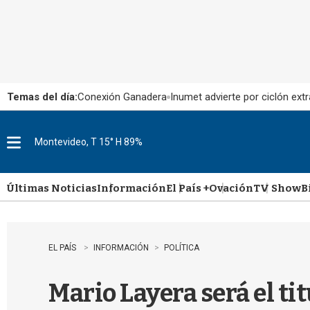
Temas del día:
Conexión Ganadera
Inumet advierte por ciclón extr
Montevideo, T 15° H 89%
M
e
n
u
Últimas Noticias
Información
El País +
Ovación
TV Show
B
EL PAÍS
INFORMACIÓN
POLÍTICA
Mario Layera será el tit