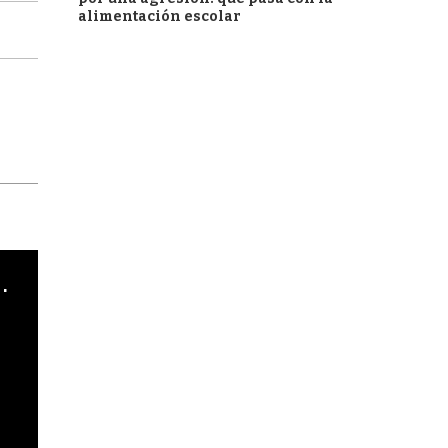
alimentación escolar
cha argentino en "Subrayado"