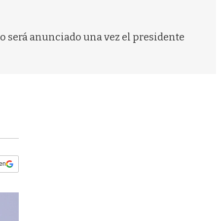
s
q
u
e
io será anunciado una vez el presidente
d
a
 en