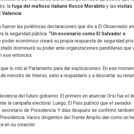
és: la
fuga del mafioso italiano Rocco Morabito
y las
visitas
 Valencia
.
 fueron las polémicas declaraciones que dio a El Observador en
ra la seguridad pública.
“Un escenario como El Salvador o
de poder económico creará su propia respuesta de seguridad priv
Estado disminuirá su poder ante organizaciones pandilleras que 
n ese entonces.
l que lo citó al Parlamento para dar explicaciones. En ese momen
e ministro de Interior, salió a respaldarlo y a descartar su renun
vancia del futuro gobierno. El primero en anunciar Orsi fue el d
te la campaña electoral. Luego, El País publicó que el senador
el secretario de Presidencia. Y días después se confirmó tambié
 Presidencia. Varios dirigentes del Frente Amplio dan como un h
za en su creación.