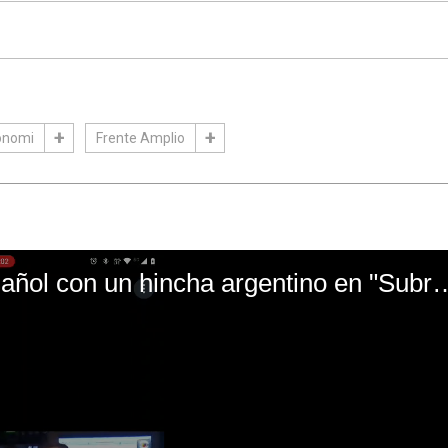
onomi
Frente Amplio
El mal momento de Yanina Gasañol con un hin