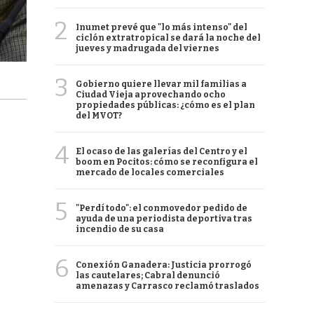
2
Inumet prevé que "lo más intenso" del
ciclón extratropical se dará la noche del
jueves y madrugada del viernes
3
Gobierno quiere llevar mil familias a
Ciudad Vieja aprovechando ocho
propiedades públicas: ¿cómo es el plan
del MVOT?
4
El ocaso de las galerías del Centro y el
boom en Pocitos: cómo se reconfigura el
mercado de locales comerciales
5
"Perdí todo": el conmovedor pedido de
ayuda de una periodista deportiva tras
incendio de su casa
6
Conexión Ganadera: Justicia prorrogó
las cautelares; Cabral denunció
amenazas y Carrasco reclamó traslados