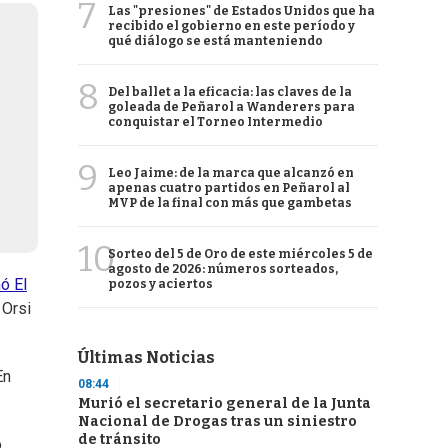
7
Las "presiones" de Estados Unidos que ha
recibido el gobierno en este período y
qué diálogo se está manteniendo
8
Del ballet a la eficacia: las claves de la
goleada de Peñarol a Wanderers para
conquistar el Torneo Intermedio
9
Leo Jaime: de la marca que alcanzó en
apenas cuatro partidos en Peñarol al
MVP de la final con más que gambetas
10
Sorteo del 5 de Oro de este miércoles 5 de
agosto de 2026: números sorteados,
ó El
pozos y aciertos
 Orsi
Últimas Noticias
En
08:44
Murió el secretario general de la Junta
Nacional de Drogas tras un siniestro
de tránsito
o