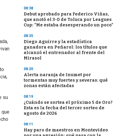
08:38
Debut aprobado para Federico Viñas,
que anotó el 3-0 de Toluca por Leagues
Cup: "Me estaba desesperando un poco"
08:35
ada,
Diego Aguirre y la estadística
ganadora en Peñarol: los títulos que
vivan
alcanzó el entrenador al frente del
Mirasol
to
08:20
Alerta naranja de Inumet por
cia,
tormentas muy fuertes y severas: qué
zonas están afectadas
08:19
e su
¿Cuándo se sortea el próximo 5 de Oro?
Esta es la fecha del tercer sorteo de
n que
agosto de 2026
echo
08:11
Hay paro de maestros en Montevideo
por una agresión: qué pasa con la