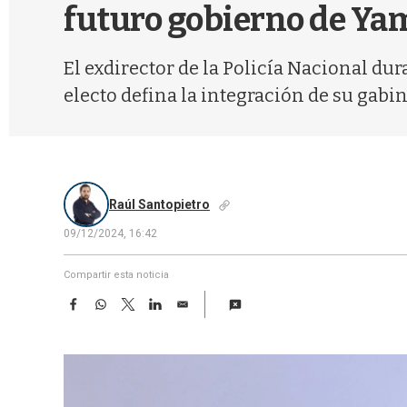
futuro gobierno de Ya
El exdirector de la Policía Nacional du
electo defina la integración de su gabi
Raúl Santopietro
09/12/2024, 16:42
Compartir esta noticia
F
W
T
L
E
a
h
w
i
m
c
a
i
n
a
e
t
t
k
i
b
s
t
e
l
o
A
e
d