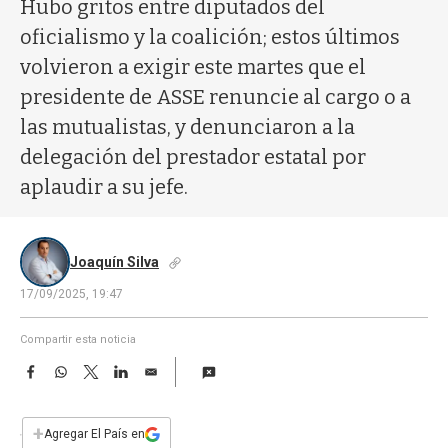
a
Hubo gritos entre diputados del
oficialismo y la coalición; estos últimos
volvieron a exigir este martes que el
presidente de ASSE renuncie al cargo o a
las mutualistas, y denunciaron a la
delegación del prestador estatal por
aplaudir a su jefe.
Joaquín Silva
17/09/2025, 19:47
Compartir esta noticia
F
W
T
L
E
a
h
w
i
m
c
a
i
n
a
e
t
t
k
i
+
Agregar El País en
b
s
t
e
l