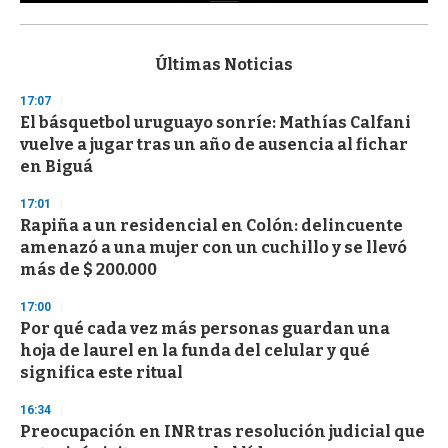
0
s
e
c
Últimas Noticias
o
n
17:07
d
El básquetbol uruguayo sonríe: Mathías Calfani
s
o
vuelve a jugar tras un año de ausencia al fichar
f
en Biguá
3
3
s
17:01
e
Rapiña a un residencial en Colón: delincuente
c
amenazó a una mujer con un cuchillo y se llevó
o
n
más de $ 200.000
d
s
17:00
Por qué cada vez más personas guardan una
hoja de laurel en la funda del celular y qué
significa este ritual
16:34
Preocupación en INR tras resolución judicial que