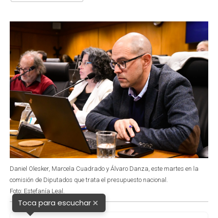
o
A
e
d
o
p
r
I
k
p
n
Daniel Olesker, Marcela Cuadrado y Álvaro Danza, este martes en la
comisión de Diputados que trata el presupuesto nacional.
Foto: Estefanía Leal.
×
Toca para escuchar