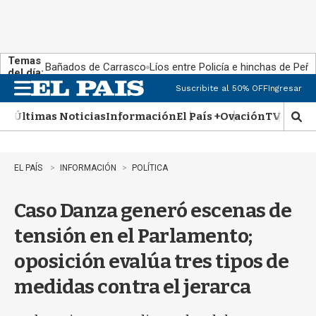
Temas
Bañados de Carrasco
Líos entre Policía e hinchas de Peña
del día:
Suscribite al 50% OFF
Ingresar
M
e
Últimas Noticias
Información
El País +
Ovación
TV Show
n
M
u
o
s
t
EL PAÍS
INFORMACIÓN
POLÍTICA
r
a
Caso Danza generó escenas de
r
b
tensión en el Parlamento;
�
s
oposición evalúa tres tipos de
q
u
medidas contra el jerarca
e
d