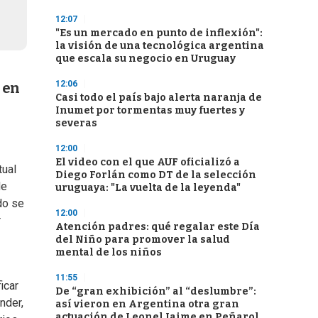
12:07
"Es un mercado en punto de inflexión":
la visión de una tecnológica argentina
que escala su negocio en Uruguay
12:06
 en
Casi todo el país bajo alerta naranja de
Inumet por tormentas muy fuertes y
severas
12:00
El video con el que AUF oficializó a
tual
Diego Forlán como DT de la selección
de
uruguaya: "La vuelta de la leyenda"
do se
12:00
r
Atención padres: qué regalar este Día
del Niño para promover la salud
mental de los niños
11:55
icar
De “gran exhibición” al “deslumbre”:
nder,
así vieron en Argentina otra gran
actuación de Leonel Jaime en Peñarol