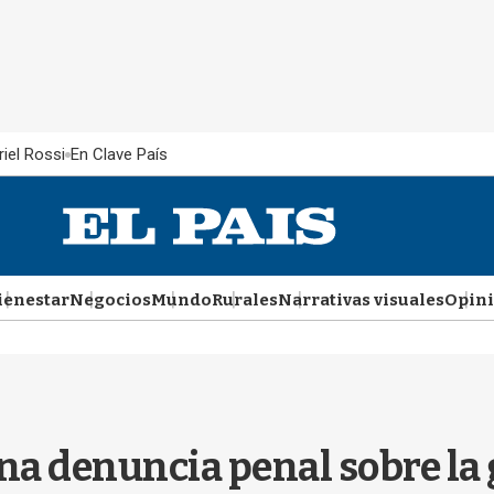
iel Rossi
En Clave País
ienestar
Negocios
Mundo
Rurales
Narrativas visuales
Opin
a denuncia penal sobre la 