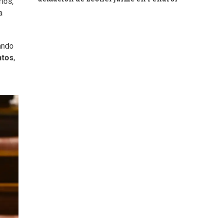
rios,
a
uando
ntos
,