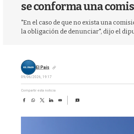
se conforma una comis
"En el caso de que no exista una comisi
la obligación de denunciar", dijo el dip
El País
09/06/2026, 19:17
Compartir esta noticia
F
W
T
L
E
a
h
w
i
m
c
a
i
n
a
e
t
t
k
i
b
s
t
e
l
o
A
e
d