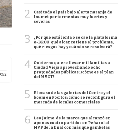
2
Casi todo el país bajo alerta naranja de
Inumet por tormentas muy fuertes y
severas
3
¿Por qué está lenta o se cae la plataforma
e-BROU, qué alcance tiene el problema,
qué riesgos hay y cuándo se resolverá?
4
Gobierno quiere llevar mil familias a
Ciudad Vieja aprovechando ocho
propiedades públicas: ¿cómo es el plan
Duración: 52 segundos
0:52
del MVOT?
5
El ocaso de las galerías del Centro y el
boom en Pocitos: cómo se reconfigura el
mercado de locales comerciales
6
Leo Jaime: de la marca que alcanzó en
apenas cuatro partidos en Peñarol al
MVP de la final con más que gambetas