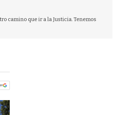
s
q
u
e
ro camino que ir a la Justicia. Tenemos
d
a
 en