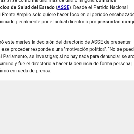
ras si se conforma una, más de una, o ninguna
comisión
cios de Salud del Estado
(
ASSE
). Desde el Partido Nacional
el Frente Amplio solo quiere hacer foco en el período encabezad
nciado penalmente por el actual directorio por
presuntas comp
ó este martes la decisión del directorio de ASSE de presentar
 ese proceder responde a una "motivación política". “No se pue
 al Parlamento, se investigan; si no hay nada para denunciar se ar
 camino y fue el directorio a hacer la denuncia de forma personal, 
firmó en rueda de prensa.