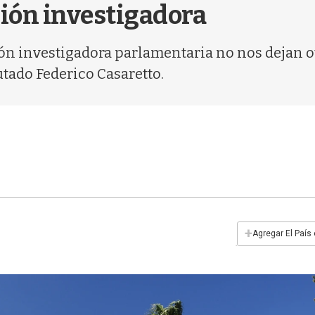
ión investigadora
ón investigadora parlamentaria no nos dejan ot
utado Federico Casaretto.
+
Agregar El País