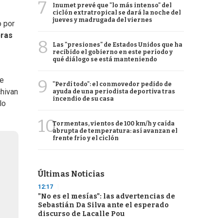
7
Inumet prevé que "lo más intenso" del
ciclón extratropical se dará la noche del
jueves y madrugada del viernes
o por
ras
8
Las "presiones" de Estados Unidos que ha
recibido el gobierno en este período y
qué diálogo se está manteniendo
de
9
"Perdí todo": el conmovedor pedido de
chivan
ayuda de una periodista deportiva tras
incendio de su casa
lo
10
Tormentas, vientos de 100 km/h y caída
abrupta de temperatura: así avanzan el
frente frío y el ciclón
Últimas Noticias
12:17
"No es el mesías": las advertencias de
Sebastián Da Silva ante el esperado
discurso de Lacalle Pou