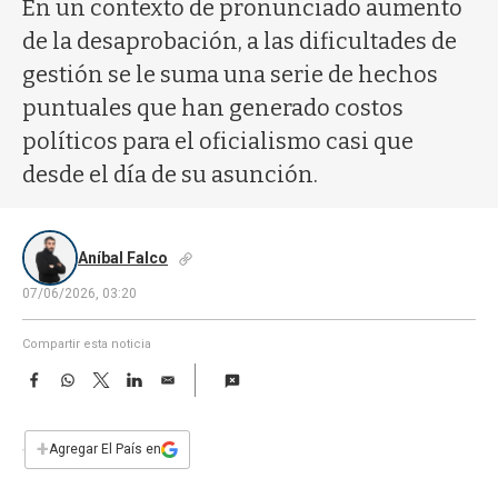
a
En un contexto de pronunciado aumento
de la desaprobación, a las dificultades de
gestión se le suma una serie de hechos
puntuales que han generado costos
políticos para el oficialismo casi que
desde el día de su asunción.
Aníbal Falco
07/06/2026, 03:20
Compartir esta noticia
F
W
T
L
E
a
h
w
i
m
c
a
i
n
a
e
t
t
k
i
+
Agregar El País en
b
s
t
e
l
o
A
e
d