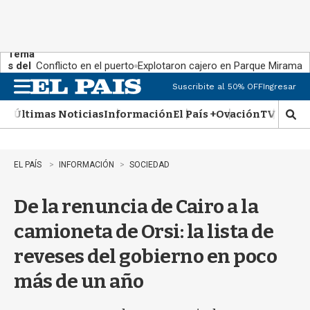
Tema
s del
Conflicto en el puerto
Explotaron cajero en Parque Miramar
día:
Suscribite al 50% OFF
Ingresar
M
e
Últimas Noticias
Información
El País +
Ovación
TV Show
n
M
u
o
s
t
EL PAÍS
INFORMACIÓN
SOCIEDAD
r
a
De la renuncia de Cairo a la
r
b
camioneta de Orsi: la lista de
�
s
reveses del gobierno en poco
q
u
más de un año
e
d