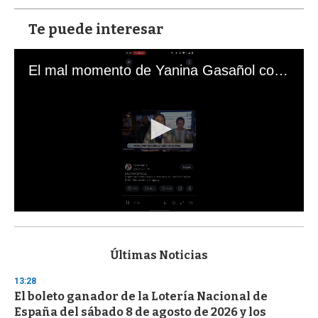
Te puede interesar
El mal momento de Yanina Gasañol con un hincha argentino en "Subrayado"
0
s
e
c
Últimas Noticias
o
n
13:28
d
El boleto ganador de la Lotería Nacional de
s
o
España del sábado 8 de agosto de 2026 y los