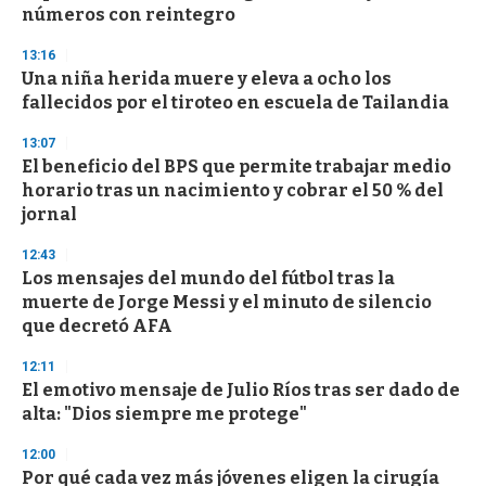
f
números con reintegro
3
3
s
13:16
e
Una niña herida muere y eleva a ocho los
c
fallecidos por el tiroteo en escuela de Tailandia
o
n
d
13:07
s
El beneficio del BPS que permite trabajar medio
horario tras un nacimiento y cobrar el 50 % del
jornal
12:43
Los mensajes del mundo del fútbol tras la
muerte de Jorge Messi y el minuto de silencio
que decretó AFA
12:11
El emotivo mensaje de Julio Ríos tras ser dado de
alta: "Dios siempre me protege"
12:00
Por qué cada vez más jóvenes eligen la cirugía