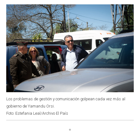
o
p
r
I
k
p
n
Los problemas de gestión y comunicación golpean cada vez más al
gobierno de Yamandu Orsi.
Foto: Estefania Leal/Archivo El País