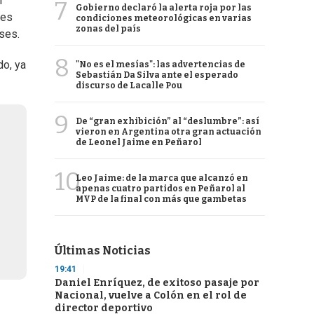
l
7
Gobierno declaró la alerta roja por las
tes
condiciones meteorológicas en varias
zonas del país
ses.
8
do, ya
"No es el mesías": las advertencias de
Sebastián Da Silva ante el esperado
discurso de Lacalle Pou
9
De “gran exhibición” al “deslumbre”: así
vieron en Argentina otra gran actuación
de Leonel Jaime en Peñarol
10
Leo Jaime: de la marca que alcanzó en
apenas cuatro partidos en Peñarol al
MVP de la final con más que gambetas
Últimas Noticias
19:41
Daniel Enríquez, de exitoso pasaje por
Nacional, vuelve a Colón en el rol de
director deportivo