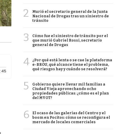
2
Murió el secretario general de la Junta
Nacional de Drogas tras un siniestro de
tránsito
3
Cómo fue el siniestro de tránsito por el
que murió Gabriel Rossi, secretario
general de Drogas
4
¿Por qué está lenta o se cae la plataforma
e-BROU, qué alcance tiene el problema,
qué riesgos hay y cuándo se resolverá?
Duración: 45 segundos
:45
5
Gobierno quiere llevar mil familias a
Ciudad Vieja aprovechando ocho
propiedades públicas: ¿cómo es el plan
del MVOT?
6
El ocaso de las galerías del Centro y el
boom en Pocitos: cómo se reconfigura el
mercado de locales comerciales