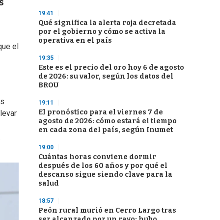
s
19:41
Qué significa la alerta roja decretada
por el gobierno y cómo se activa la
operativa en el país
que el
19:35
Este es el precio del oro hoy 6 de agosto
de 2026: su valor, según los datos del
BROU
as
19:11
El pronóstico para el viernes 7 de
levar
agosto de 2026: cómo estará el tiempo
en cada zona del país, según Inumet
.
19:00
Cuántas horas conviene dormir
después de los 60 años y por qué el
descanso sigue siendo clave para la
salud
18:57
Peón rural murió en Cerro Largo tras
ser alcanzado por un rayo; hubo