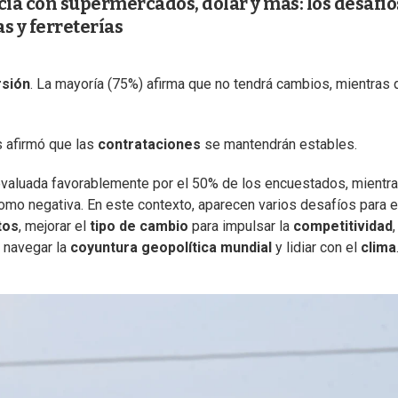
ia con supermercados, dólar y más: los desafío
s y ferreterías
rsión
. La mayoría (75%) afirma que no tendrá cambios, mientras 
s afirmó que las
contrataciones
se mantendrán estables.
evaluada favorablemente por el 50% de los encuestados, mientr
como negativa. En este contexto, aparecen varios desafíos para e
tos
, mejorar el
tipo de cambio
para impulsar la
competitividad
,
, navegar la
coyuntura geopolítica mundial
y lidiar con el
clima