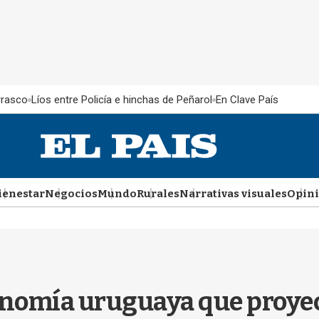
rrasco
Líos entre Policía e hinchas de Peñarol
En Clave País
ienestar
Negocios
Mundo
Rurales
Narrativas visuales
Opin
economía uruguaya que proye