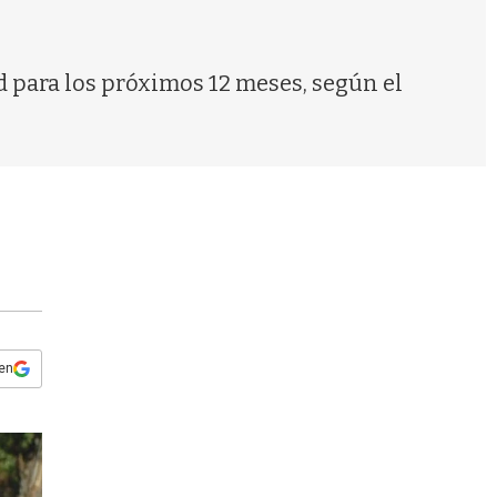
s
q
u
e
 para los próximos 12 meses, según el
d
a
 en