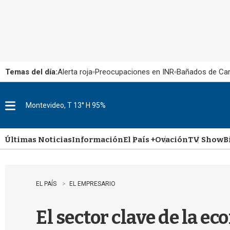
Temas del día:
Alerta roja
Preocupaciones en INR
Bañados de Ca
Montevideo, T 13° H 95%
M
e
n
u
Últimas Noticias
Información
El País +
Ovación
TV Show
B
EL PAÍS
EL EMPRESARIO
El sector clave de la 