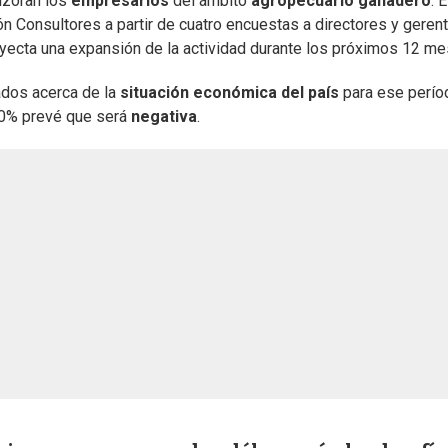
izoran los
empresarios
del ámbito
agropecuario ganadero
. E
ón Consultores a partir de cuatro encuestas a directores y geren
yecta una expansión de la actividad durante los próximos 12 me
ados acerca de la
situación económica del país
para ese perío
50% prevé que será
negativa
.