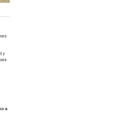
ones
d y
para
so a