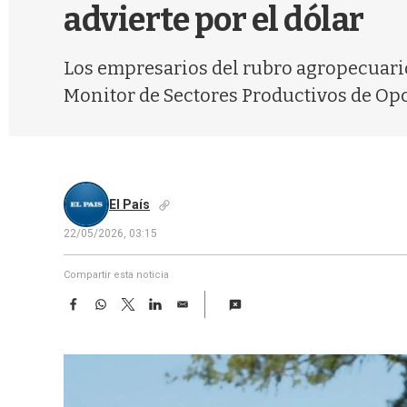
advierte por el dólar
Los empresarios del rubro agropecuario
Monitor de Sectores Productivos de Op
El País
22/05/2026, 03:15
Compartir esta noticia
F
W
T
L
E
a
h
w
i
m
c
a
i
n
a
e
t
t
k
i
b
s
t
e
l
o
A
e
d