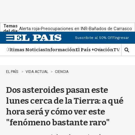
Temas
Alerta roja
Preocupaciones en INR
Bañados de Carrasco
del día:
Suscribite al 50% OFF
Ingresar
M
e
Últimas Noticias
Información
El País +
Ovación
TV Show
n
M
u
o
s
t
EL PAÍS
VIDA ACTUAL
CIENCIA
r
a
Dos asteroides pasan este
r
b
lunes cerca de la Tierra: a qué
�
s
hora será y cómo ver este
q
u
"fenómeno bastante raro"
e
d