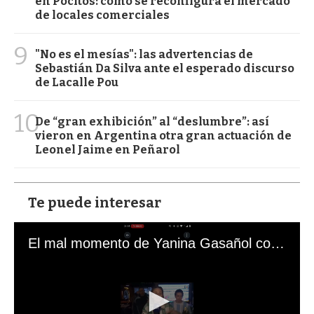
en Pocitos: cómo se reconfigura el mercado
de locales comerciales
9
"No es el mesías": las advertencias de
Sebastián Da Silva ante el esperado discurso
de Lacalle Pou
10
De “gran exhibición” al “deslumbre”: así
vieron en Argentina otra gran actuación de
Leonel Jaime en Peñarol
Te puede interesar
El mal momento de Yanina Gasañol con un hincha argentino en "Subrayado"