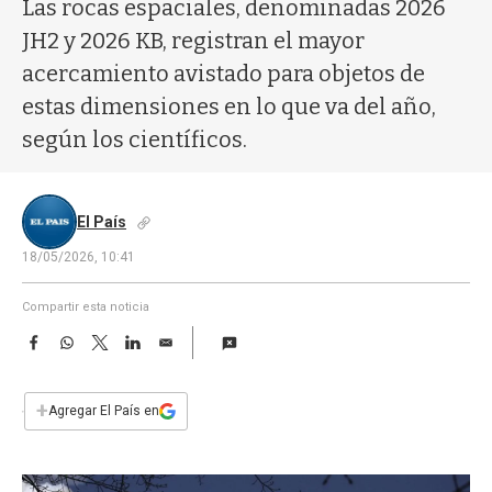
a
Las rocas espaciales, denominadas 2026
JH2 y 2026 KB, registran el mayor
acercamiento avistado para objetos de
estas dimensiones en lo que va del año,
según los científicos.
El País
18/05/2026, 10:41
Compartir esta noticia
F
W
T
L
E
a
h
w
i
m
c
a
i
n
a
e
t
t
k
i
+
Agregar El País en
b
s
t
e
l
o
A
e
d
o
p
r
I
k
p
n