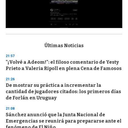
0
s
e
c
Últimas Noticias
o
n
21:57
d
"¡Volvé a Adeom!": el filoso comentario de Yesty
s
o
Prieto a Valeria Ripoll en plena Cena de Famosos
f
3
21:26
3
s
De mostrar su práctica a incrementar la
e
cantidad de jugadores citados: los primeros días
c
de Forlán en Uruguay
o
n
d
21:08
s
Sánchez anunció que la Junta Nacional de
Emergencias se reunirá para prepararse ante el
fenómeno de El Niño