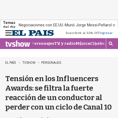
Temas
Negociaciones con EE.UU.
Murió Jorge Messi
Peñarol vs
del día:
Suscribite al 50% OFF
Ingresar
M
e
Personajes
TV y radio
Música
Cine
Series
Te
n
M
u
o
s
t
EL PAÍS
TVSHOW
PERSONAJES
r
a
Tensión en los Influencers
r
b
Awards: se filtra la fuerte
�
s
reacción de un conductor al
q
u
perder con un ciclo de Canal 10
e
d