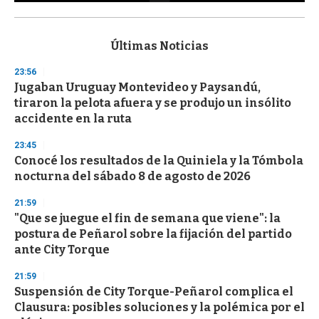
0
s
e
c
Últimas Noticias
o
n
23:56
d
Jugaban Uruguay Montevideo y Paysandú,
s
o
tiraron la pelota afuera y se produjo un insólito
f
accidente en la ruta
3
3
s
23:45
e
Conocé los resultados de la Quiniela y la Tómbola
c
nocturna del sábado 8 de agosto de 2026
o
n
d
21:59
s
"Que se juegue el fin de semana que viene": la
postura de Peñarol sobre la fijación del partido
ante City Torque
21:59
Suspensión de City Torque-Peñarol complica el
Clausura: posibles soluciones y la polémica por el