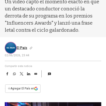
a
Un video captó el momento exacto en que
un destacado conductor conoció la
derrota de su programa en los premios
"Influencers Awards" y lanzó una frase
letal contra el ciclo galardonado.
El País
02/06/2026, 23:44
Compartir esta noticia
F
W
T
L
E
a
h
w
i
m
c
a
i
n
a
e
t
t
k
i
+
Agregar El País en
b
s
t
e
l
o
A
e
d
o
p
r
I
k
p
n