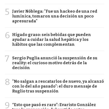
5
Javier Nóblega: "Fue un hackeo de una red
lumínica, tomaron una decisión un poco
apresurada"
6
Hígado graso: seis bebidas que pueden
ayudar a cuidar la salud hepática y los
hábitos que las complementan
7
Sergio Puglia anunció la suspensión de su
reality: el curioso motivo detrás de la
decisión
8
"No salgan a rescatarlos de nuevo, ya alcanzó
con lo del año pasado": el duro mensaje de
Ruglio tras suspensión
9
“Esto que pasó es raro”: Evaristo González