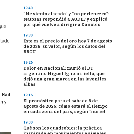
19:40
“Me siento atacado” y “no pertenezco”:
Matosas respondió a AUDEF y explicó
por qué vuelve a dirigir a Danubio
 que
a
19:30
ntado
Este es el precio del oro hoy 7 de agosto
de 2026: su valor, según los datos del
BROU
19:26
Dolor en Nacional: murió el DT
argentino Miguel Ignomiriello, que
dejó una gran marca en las juveniles
albas
e
Bad
19:16
El pronóstico para el sábado 8 de
ón y
agosto de 2026: cómo estará el tiempo
en cada zona del país, según Inumet
19:00
Qué son los quadrobics: la práctica
inspirada en movimientos animales