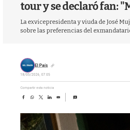
tour y se declaró fan: 
La exvicepresidenta y viuda de José Mu
sobre las preferencias del exmandatari
El País
18/05/2026, 07:05
Compartir esta noticia
F
W
T
L
E
a
h
w
i
m
c
a
i
n
a
e
t
t
k
i
b
s
t
e
l
o
A
e
d