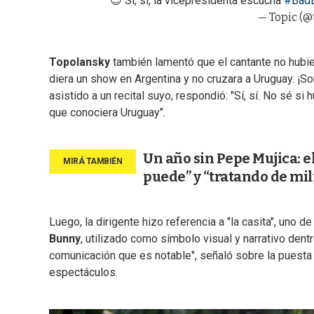
😎 Si, si, la vicepresidenta escucha
#Bad
— Topic (@
Topolansky
también lamentó que el cantante no hubier
diera un show en Argentina y no cruzara a Uruguay. ¡S
asistido a un recital suyo, respondió: "Sí, sí. No sé s
que conociera Uruguay".
Un año sin Pepe Mujica: e
puede” y “tratando de mil
Luego, la dirigente hizo referencia a "la casita", uno
Bunny
, utilizado como símbolo visual y narrativo den
comunicación que es notable", señaló sobre la puesta e
espectáculos.