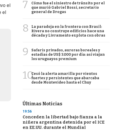
7
Cómo fue el siniestro de tránsito por el
uvo el
que murió Gabriel Rossi, secretario
 el
general de Drogas
8
La paradoja en la frontera con Brasil:
Rivera no construye edificios hace una
década y Livramento explota con obras
9
Safaris privados, auroras boreales y
estadías de US$ 3.000 por día: así viajan
los uruguayos premium
10
Cesó la alerta amarilla por vientos
fuertes y persistentes que abarcaba
desde Montevideo hasta el Chuy
Últimas Noticias
19:56
Conceden la libertad bajo fianza a la
niñera argentina detenida por el ICE
en EE.UU. durante el Mundial