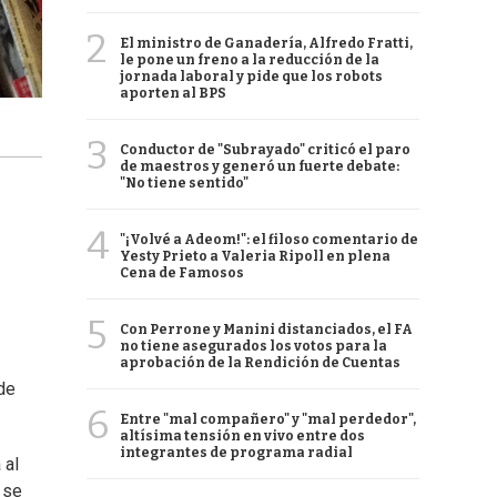
2
El ministro de Ganadería, Alfredo Fratti,
le pone un freno a la reducción de la
jornada laboral y pide que los robots
aporten al BPS
3
Conductor de "Subrayado" criticó el paro
de maestros y generó un fuerte debate:
"No tiene sentido"
4
"¡Volvé a Adeom!": el filoso comentario de
Yesty Prieto a Valeria Ripoll en plena
Cena de Famosos
5
Con Perrone y Manini distanciados, el FA
no tiene asegurados los votos para la
aprobación de la Rendición de Cuentas
 de
6
Entre "mal compañero" y "mal perdedor",
altísima tensión en vivo entre dos
integrantes de programa radial
 al
 se