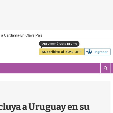
 a Cardama
En Clave País
Suscribite al 50% OFF
Ingresar
M
o
s
t
r
a
r
cluya a Uruguay en su
b
�