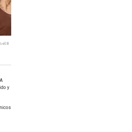
 el 8
"A
ido y
únicos