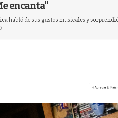
"Me encanta"
jica habló de sus gustos musicales y sorprendió
o.
+
Agregar El País