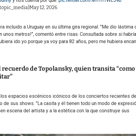
Bunny
y nos cuenta por qué.
pic.twitter.com/MYHTfWE59b
topic_media)
May 12, 2026
a incluido a Uruguay en su última gira regional. "Me dio lástima
on unos metros!", comentó entre risas. Consultada sobre si habrí
i hubiera ido yo porque ya voy para 82 años, pero me hubiera enca
l recuerdo de Topolansky, quien transita “como
itar”
 de los espacios escénicos icónicos de los conciertos recientes d
tro de sus shows. "La casita y él tienen todo un modo de expresi
n escena del artista y a la estética con la que construye sus