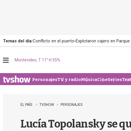
Temas del día:
Conflicto en el puerto
Explotaron cajero en Parque
Montevideo, T 11° H 55%
M
e
n
u
Personajes
TV y radio
Música
Cine
Series
Tea
EL PAÍS
TVSHOW
PERSONAJES
Lucía Topolansky se qu