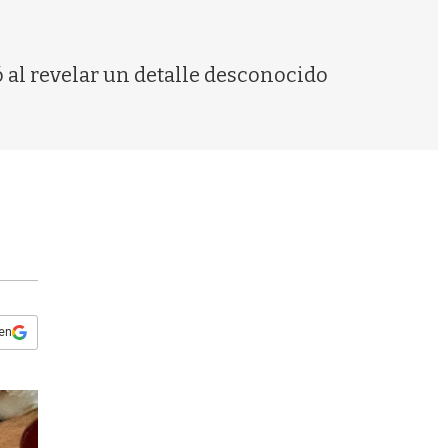
s
q
u
e
 al revelar un detalle desconocido
d
a
 en