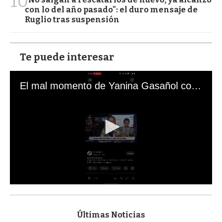
10
con lo del año pasado": el duro mensaje de
Ruglio tras suspensión
Te puede interesar
El mal momento de Yanina Gasañol con un hincha argentino en "Subrayado"
0
s
e
c
Últimas Noticias
o