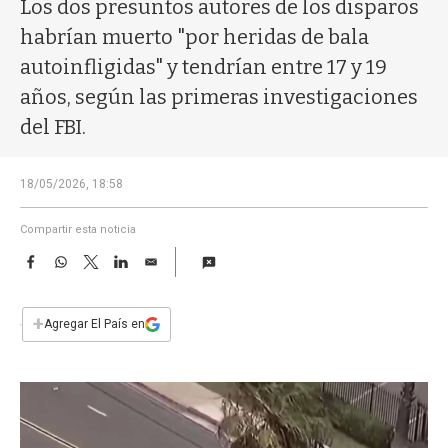
a
Los dos presuntos autores de los disparos
habrían muerto "por heridas de bala
autoinfligidas" y tendrían entre 17 y 19
años, según las primeras investigaciones
del FBI.
18/05/2026, 18:58
Compartir esta noticia
F
W
T
L
E
a
h
w
i
m
c
a
i
n
a
e
t
t
k
i
+
Agregar El País en
b
s
t
e
l
o
A
e
d
o
p
r
I
k
p
n