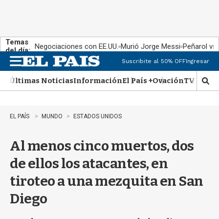
Temas
Negociaciones con EE.UU.
Murió Jorge Messi
Peñarol vs
del día:
Suscribite al 50% OFF
Ingresar
M
e
Últimas Noticias
Información
El País +
Ovación
TV Show
n
M
u
o
s
t
EL PAÍS
MUNDO
ESTADOS UNIDOS
r
a
Al menos cinco muertos, dos
r
b
de ellos los atacantes, en
�
s
tiroteo a una mezquita en San
q
u
Diego
e
d