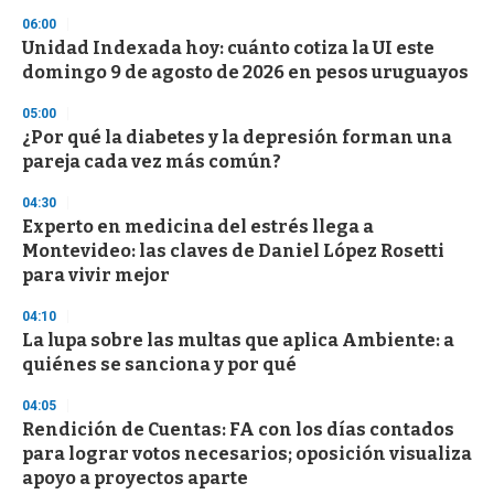
n
06:00
d
Unidad Indexada hoy: cuánto cotiza la UI este
s
o
domingo 9 de agosto de 2026 en pesos uruguayos
f
3
05:00
3
s
¿Por qué la diabetes y la depresión forman una
e
pareja cada vez más común?
c
o
04:30
n
d
Experto en medicina del estrés llega a
s
Montevideo: las claves de Daniel López Rosetti
para vivir mejor
04:10
La lupa sobre las multas que aplica Ambiente: a
quiénes se sanciona y por qué
04:05
Rendición de Cuentas: FA con los días contados
para lograr votos necesarios; oposición visualiza
apoyo a proyectos aparte