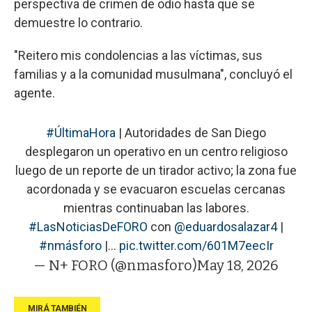
perspectiva de crimen de odio hasta que se
demuestre lo contrario.
"Reitero mis condolencias a las víctimas, sus
familias y a la comunidad musulmana", concluyó el
agente.
#ÚltimaHora
| Autoridades de San Diego
desplegaron un operativo en un centro religioso
luego de un reporte de un tirador activo; la zona fue
acordonada y se evacuaron escuelas cercanas
mientras continuaban las labores.
#LasNoticiasDeFORO
con
@eduardosalazar4
|
#nmásforo
|…
pic.twitter.com/601M7eecIr
— N+ FORO (@nmasforo)
May 18, 2026