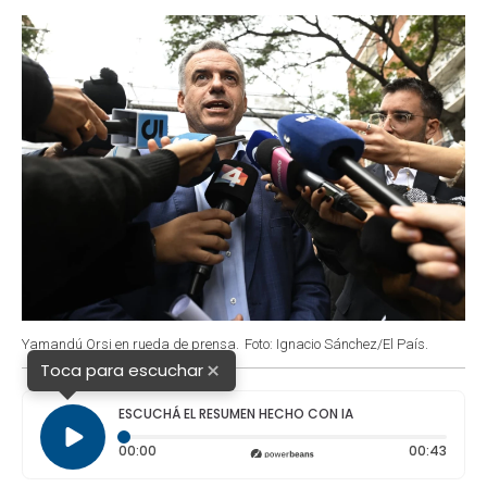
o
p
r
I
k
p
n
Yamandú Orsi en rueda de prensa.
Foto: Ignacio Sánchez/El País.
×
Toca para escuchar
ESCUCHÁ EL RESUMEN HECHO CON IA
Tiempo transcurrido: 0 segundos
Durac
00:00
00:43