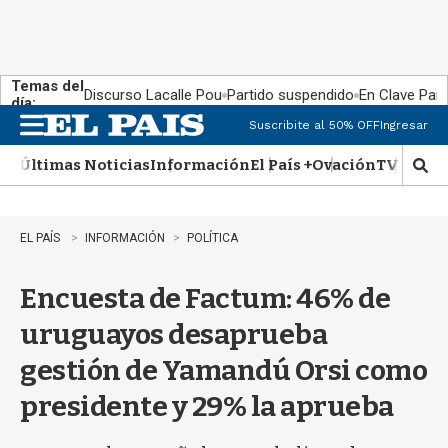
Temas del
Discurso Lacalle Pou
Partido suspendido
En Clave País
día:
Suscribite al 50% OFF
Ingresar
M
e
Últimas Noticias
Información
El País +
Ovación
TV Show
n
M
u
o
s
t
EL PAÍS
INFORMACIÓN
POLÍTICA
r
a
Encuesta de Factum: 46% de
r
b
uruguayos desaprueba
�
s
gestión de Yamandú Orsi como
q
u
presidente y 29% la aprueba
e
d