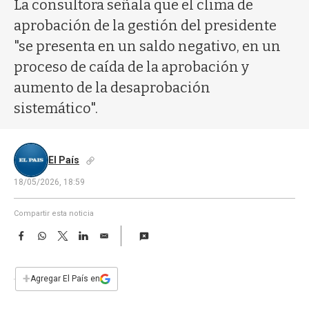
a
La consultora señala que el clima de
aprobación de la gestión del presidente
"se presenta en un saldo negativo, en un
proceso de caída de la aprobación y
aumento de la desaprobación
sistemático".
El País
18/05/2026, 18:59
Compartir esta noticia
F
W
T
L
E
a
h
w
i
m
c
a
i
n
a
e
t
t
k
i
+
Agregar El País en
b
s
t
e
l
o
A
e
d