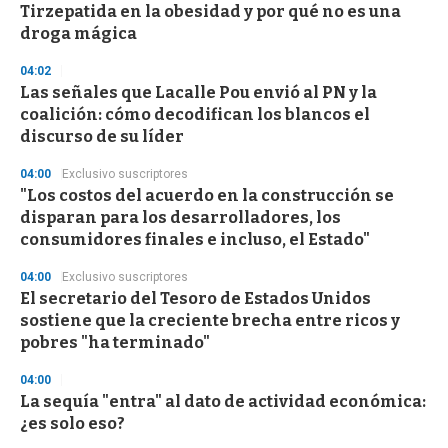
o
Tirzepatida en la obesidad y por qué no es una
f
droga mágica
3
3
s
04:02
e
Las señales que Lacalle Pou envió al PN y la
c
coalición: cómo decodifican los blancos el
o
n
discurso de su líder
d
s
04:00
Exclusivo suscriptores
"Los costos del acuerdo en la construcción se
disparan para los desarrolladores, los
consumidores finales e incluso, el Estado"
04:00
Exclusivo suscriptores
El secretario del Tesoro de Estados Unidos
sostiene que la creciente brecha entre ricos y
pobres "ha terminado"
04:00
La sequía "entra" al dato de actividad económica:
¿es solo eso?