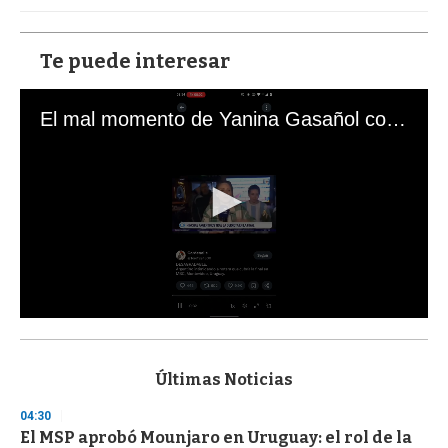
Te puede interesar
El mal momento de Yanina Gasañol con un hincha argentino en "Subrayado"
0
s
e
c
Últimas Noticias
o
n
04:30
d
El MSP aprobó Mounjaro en Uruguay: el rol de la
s