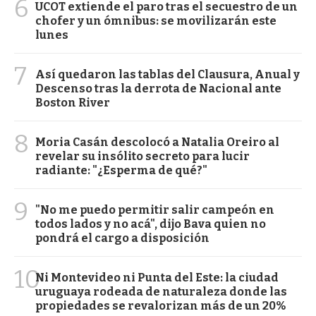
6
UCOT extiende el paro tras el secuestro de un
chofer y un ómnibus: se movilizarán este
lunes
7
Así quedaron las tablas del Clausura, Anual y
Descenso tras la derrota de Nacional ante
Boston River
8
Moria Casán descolocó a Natalia Oreiro al
revelar su insólito secreto para lucir
radiante: "¿Esperma de qué?"
9
"No me puedo permitir salir campeón en
todos lados y no acá", dijo Bava quien no
pondrá el cargo a disposición
10
Ni Montevideo ni Punta del Este: la ciudad
uruguaya rodeada de naturaleza donde las
propiedades se revalorizan más de un 20%