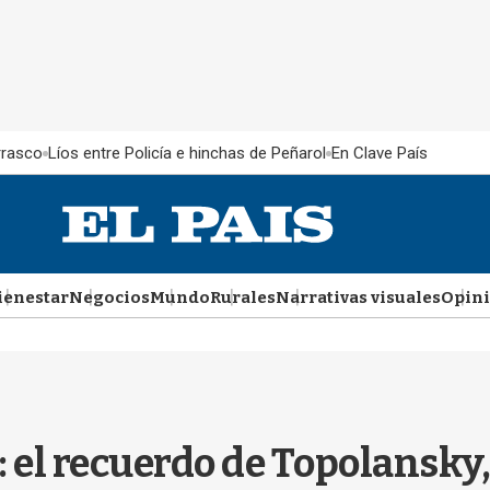
rrasco
Líos entre Policía e hinchas de Peñarol
En Clave País
ienestar
Negocios
Mundo
Rurales
Narrativas visuales
Opin
: el recuerdo de Topolansky