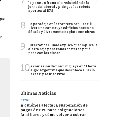
7
o
le pone un freno a la reducción de la
jornada laboral y pide que los robots
aporten al BPS
que
8
La paradoja en la frontera con Brasil:
Rivera no construye edificios hace una
década y Livramento explota con obras
te
9
Director del Sinae explicó qué implica la
alerta roja para zonas costeras y qué
pasa con las clases
10
La confesión de una uruguaya en "Ahora
Caigo" Argentina que descolocó a Darío
Barassi y se hizo viral
Últimas Noticias
07:39
A quiénes afecta la suspensión de
pagos de BPS para asignaciones
familiares y cómo volver a cobrar