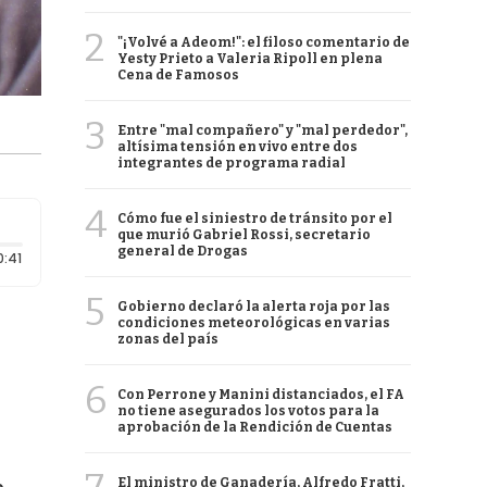
2
"¡Volvé a Adeom!": el filoso comentario de
Yesty Prieto a Valeria Ripoll en plena
Cena de Famosos
3
Entre "mal compañero" y "mal perdedor",
altísima tensión en vivo entre dos
integrantes de programa radial
4
Cómo fue el siniestro de tránsito por el
que murió Gabriel Rossi, secretario
general de Drogas
Duración: 41 segundos
0:41
5
Gobierno declaró la alerta roja por las
condiciones meteorológicas en varias
zonas del país
6
Con Perrone y Manini distanciados, el FA
no tiene asegurados los votos para la
aprobación de la Rendición de Cuentas
El ministro de Ganadería, Alfredo Fratti,