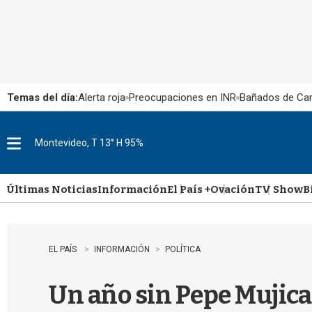
Temas del día:
Alerta roja
Preocupaciones en INR
Bañados de Ca
Montevideo, T 13° H 95%
M
e
n
u
Últimas Noticias
Información
El País +
Ovación
TV Show
B
EL PAÍS
INFORMACIÓN
POLÍTICA
Un año sin Pepe Mujica