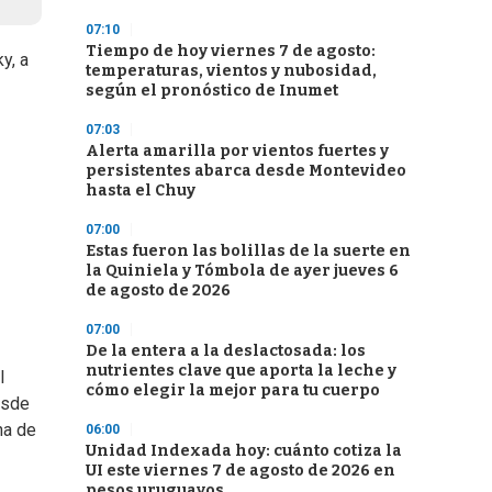
07:10
Tiempo de hoy viernes 7 de agosto:
y, a
temperaturas, vientos y nubosidad,
según el pronóstico de Inumet
07:03
Alerta amarilla por vientos fuertes y
persistentes abarca desde Montevideo
hasta el Chuy
07:00
Estas fueron las bolillas de la suerte en
la Quiniela y Tómbola de ayer jueves 6
de agosto de 2026
07:00
De la entera a la deslactosada: los
nutrientes clave que aporta la leche y
l
cómo elegir la mejor para tu cuerpo
esde
ha de
06:00
Unidad Indexada hoy: cuánto cotiza la
UI este viernes 7 de agosto de 2026 en
pesos uruguayos