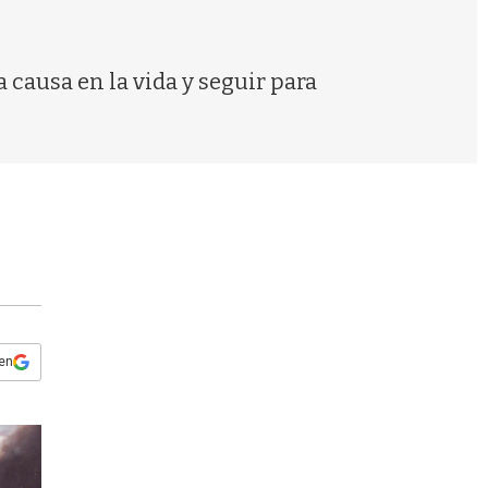
s
q
u
e
causa en la vida y seguir para
d
a
 en