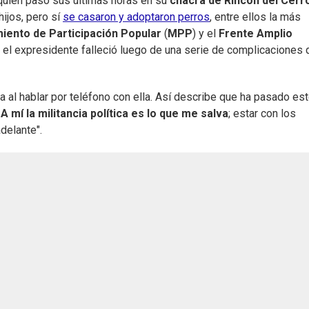
 quien pasó sus últimas horas en su
chacra de Rincón del Cerr
hijos, pero sí
se casaron y adoptaron perros
, entre ellos la más
iento de Participación Popular
(
MPP
) y el
Frente Amplio
 el expresidente falleció luego de una serie de complicaciones 
 al hablar por teléfono con ella. Así describe que ha pasado es
.
A mí la militancia política es lo que me salva
; estar con los
delante".