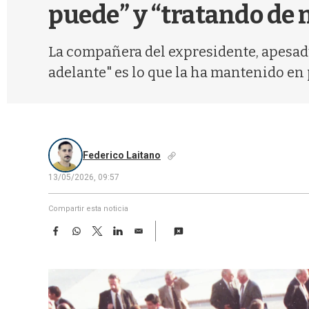
puede” y “tratando de 
La compañera del expresidente, apesadu
adelante" es lo que la ha mantenido en 
Federico Laitano
13/05/2026, 09:57
Compartir esta noticia
F
W
T
L
E
a
h
w
i
m
c
a
i
n
a
e
t
t
k
i
b
s
t
e
l
o
A
e
d