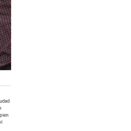
iudad
e
opien
el