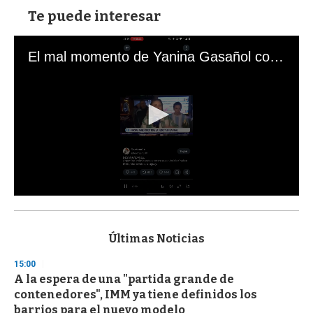
Te puede interesar
El mal momento de Yanina Gasañol con un hincha argentino en "Subrayado"
0
s
e
c
Últimas Noticias
o
n
15:00
d
A la espera de una "partida grande de
s
o
contenedores", IMM ya tiene definidos los
f
barrios para el nuevo modelo
3