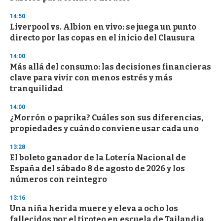
3
s
14:50
e
Liverpool vs. Albion en vivo: se juega un punto
c
directo por las copas en el inicio del Clausura
o
n
d
14:00
s
Más allá del consumo: las decisiones financieras
clave para vivir con menos estrés y más
tranquilidad
14:00
¿Morrón o paprika? Cuáles son sus diferencias,
propiedades y cuándo conviene usar cada uno
13:28
El boleto ganador de la Lotería Nacional de
España del sábado 8 de agosto de 2026 y los
números con reintegro
13:16
Una niña herida muere y eleva a ocho los
fallecidos por el tiroteo en escuela de Tailandia