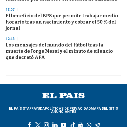
13:07
El beneficio del BPS que permite trabajar medio
horario tras un nacimiento y cobrar el 50 % del
jornal
12:43
Los mensajes del mundo del fútbol tras la
muerte de Jorge Messi y el minuto de silencio
que decretó AFA
EL PAÍS STAFF
AYUDA
POLÍTICAS DE PRIVACIDAD
MAPA DEL SITIO
ANUNCIANTES
f
t
i
l
y
t
g
w
t