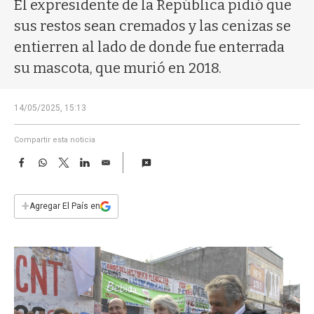
a
El expresidente de la República pidió que
sus restos sean cremados y las cenizas se
entierren al lado de donde fue enterrada
su mascota, que murió en 2018.
14/05/2025, 15:13
Compartir esta noticia
F
W
T
L
E
a
h
w
i
m
c
a
i
n
a
e
t
t
k
i
+
Agregar El País en
b
s
t
e
l
o
A
e
d
o
p
r
I
k
p
n