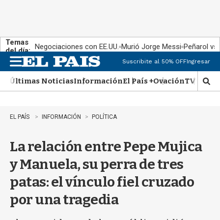
Temas
Negociaciones con EE.UU.
Murió Jorge Messi
Peñarol vs
del día:
Suscribite al 50% OFF
Ingresar
M
e
Últimas Noticias
Información
El País +
Ovación
TV Show
n
M
u
o
s
t
EL PAÍS
INFORMACIÓN
POLÍTICA
r
a
La relación entre Pepe Mujica
r
b
y Manuela, su perra de tres
�
s
patas: el vínculo fiel cruzado
q
u
por una tragedia
e
d