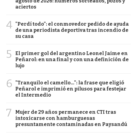
agosto de 2026: números sorteados, pozos y
aciertos
4
"Perdí todo": el conmovedor pedido de ayuda
de una periodista deportiva tras incendio de
su casa
5
El primer gol del argentino Leonel Jaime en
Peñarol: en una final y con una definición de
lujo
6
"Tranquilo el camello...": la frase que eligió
Peñarol e imprimió en pilusos para festejar
el Intermedio
7
Mujer de 29 años permanece en CTI tras
intoxicarse con hamburguesas
presuntamente contaminadas en Paysandú