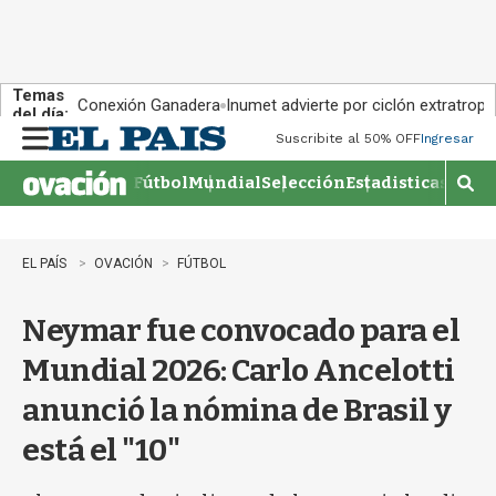
Temas
Conexión Ganadera
Inumet advierte por ciclón extratropi
del día:
Suscribite al 50% OFF
Ingresar
M
e
Fútbol
Mundial
Selección
Estadisticas
Agen
n
M
u
o
s
t
EL PAÍS
OVACIÓN
FÚTBOL
r
a
Neymar fue convocado para el
r
b
Mundial 2026: Carlo Ancelotti
�
s
anunció la nómina de Brasil y
q
u
está el "10"
e
d