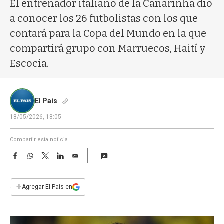
a
El entrenador italiano de la Canarinha dio
a conocer los 26 futbolistas con los que
contará para la Copa del Mundo en la que
compartirá grupo con Marruecos, Haití y
Escocia.
El País
18/05/2026, 18:05
Compartir esta noticia
F
W
T
L
E
a
h
w
i
m
c
a
i
n
a
e
t
t
k
i
+
Agregar El País en
b
s
t
e
l
o
A
e
d
o
p
r
I
k
p
n