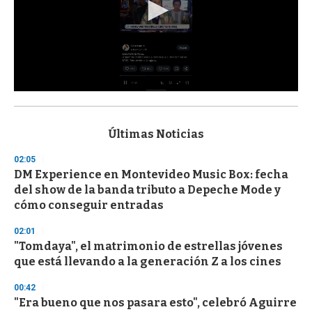
0
s
e
c
Últimas Noticias
o
n
02:05
d
DM Experience en Montevideo Music Box: fecha
s
o
del show de la banda tributo a Depeche Mode y
f
cómo conseguir entradas
3
3
s
02:01
e
"Tomdaya", el matrimonio de estrellas jóvenes
c
que está llevando a la generación Z a los cines
o
n
d
00:42
s
"Era bueno que nos pasara esto", celebró Aguirre