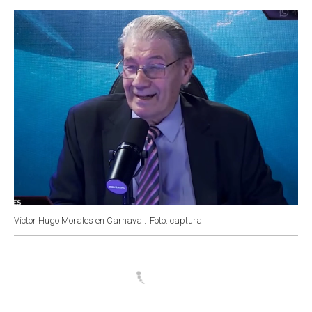
o
p
r
I
k
p
n
Víctor Hugo Morales en Carnaval.
Foto: captura