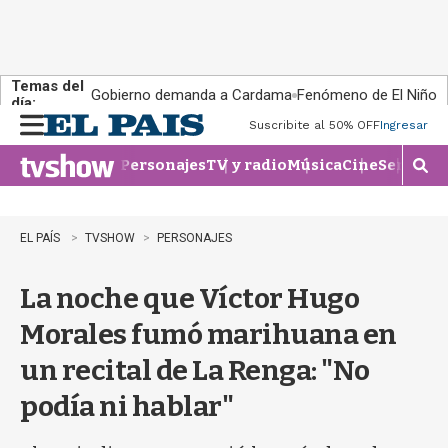
Temas del
Gobierno demanda a Cardama
Fenómeno de El Niño
día:
Suscribite al 50% OFF
Ingresar
M
e
Personajes
TV y radio
Música
Cine
Series
Te
n
M
u
o
s
t
EL PAÍS
TVSHOW
PERSONAJES
r
a
La noche que Víctor Hugo
r
b
Morales fumó marihuana en
�
s
un recital de La Renga: "No
q
u
podía ni hablar"
e
d