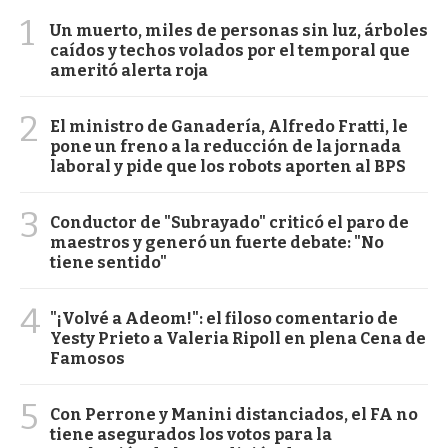
1
Un muerto, miles de personas sin luz, árboles
caídos y techos volados por el temporal que
ameritó alerta roja
2
El ministro de Ganadería, Alfredo Fratti, le
pone un freno a la reducción de la jornada
laboral y pide que los robots aporten al BPS
3
Conductor de "Subrayado" criticó el paro de
maestros y generó un fuerte debate: "No
tiene sentido"
4
"¡Volvé a Adeom!": el filoso comentario de
Yesty Prieto a Valeria Ripoll en plena Cena de
Famosos
5
Con Perrone y Manini distanciados, el FA no
tiene asegurados los votos para la