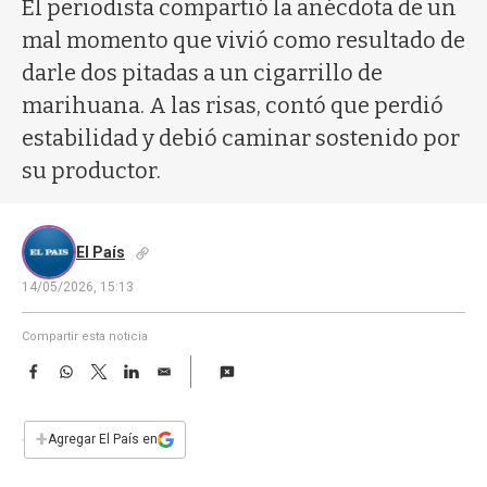
a
El periodista compartió la anécdota de un
mal momento que vivió como resultado de
darle dos pitadas a un cigarrillo de
marihuana. A las risas, contó que perdió
estabilidad y debió caminar sostenido por
su productor.
El País
14/05/2026, 15:13
Compartir esta noticia
F
W
T
L
E
a
h
w
i
m
c
a
i
n
a
e
t
t
k
i
+
Agregar El País en
b
s
t
e
l
o
A
e
d