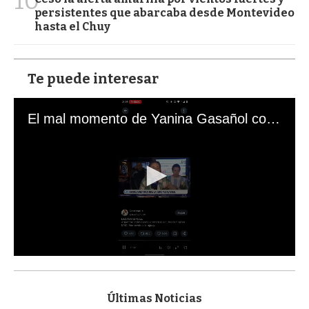
10
persistentes que abarcaba desde Montevideo
hasta el Chuy
Te puede interesar
El mal momento de Yanina Gasañol con un hincha argentino en "Subrayado"
0
s
e
c
Últimas Noticias
o