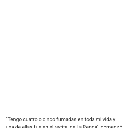
"Tengo cuatro o cinco fumadas en toda mi vida y
una de ellas fue en el recital de La Renga", comenzó