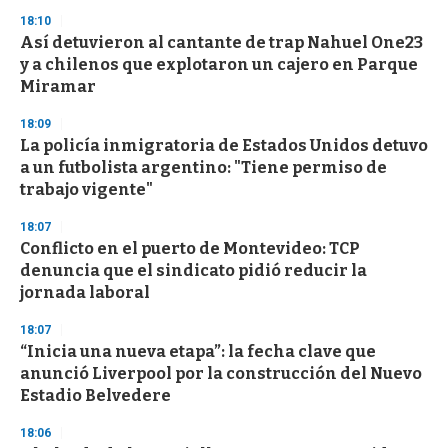
n
18:10
d
Así detuvieron al cantante de trap Nahuel One23
s
o
y a chilenos que explotaron un cajero en Parque
f
Miramar
3
3
s
18:09
e
La policía inmigratoria de Estados Unidos detuvo
c
a un futbolista argentino: "Tiene permiso de
o
n
trabajo vigente"
d
s
18:07
Conflicto en el puerto de Montevideo: TCP
denuncia que el sindicato pidió reducir la
jornada laboral
18:07
“Inicia una nueva etapa”: la fecha clave que
anunció Liverpool por la construcción del Nuevo
Estadio Belvedere
18:06