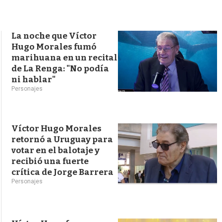
s
q
u
e
La noche que Víctor
d
Hugo Morales fumó
a
marihuana en un recital
de La Renga: "No podía
ni hablar"
Personajes
Víctor Hugo Morales
retornó a Uruguay para
votar en el balotaje y
recibió una fuerte
crítica de Jorge Barrera
Personajes