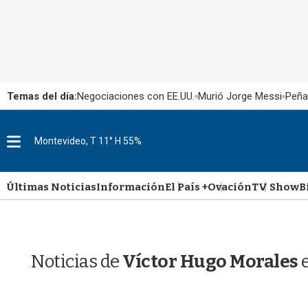
Temas del día:
Negociaciones con EE.UU.
Murió Jorge Messi
Peña
M
Montevideo, T 11° H 55%
e
n
u
Últimas Noticias
Información
El País +
Ovación
TV Show
B
Noticias de
Víctor Hugo Morales
e