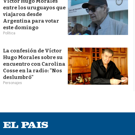
Víctor Hugo Morales
entre los uruguayos que
viajaron desde
Argentina para votar
este domingo
Política
La confesión de Víctor
Hugo Morales sobre su
encuentro con Carolina
Cosse en la radio: "Nos
deslumbró"
Personajes