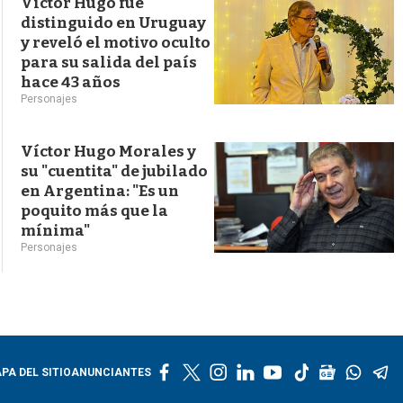
Víctor Hugo fue
distinguido en Uruguay
y reveló el motivo oculto
para su salida del país
hace 43 años
Personajes
Víctor Hugo Morales y
su "cuentita" de jubilado
en Argentina: "Es un
poquito más que la
mínima"
Personajes
f
t
i
l
y
t
g
w
t
PA DEL SITIO
ANUNCIANTES
a
w
n
i
o
i
o
h
e