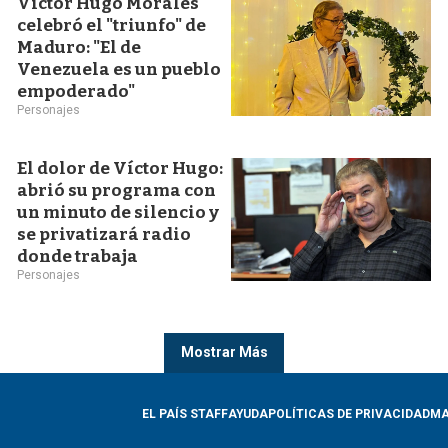
Víctor Hugo Morales
celebró el "triunfo" de
Maduro: "El de
Venezuela es un pueblo
empoderado"
Personajes
El dolor de Víctor Hugo:
abrió su programa con
un minuto de silencio y
se privatizará radio
donde trabaja
Personajes
Mostrar Más
EL PAÍS STAFF
AYUDA
POLÍTICAS DE PRIVACIDAD
MA