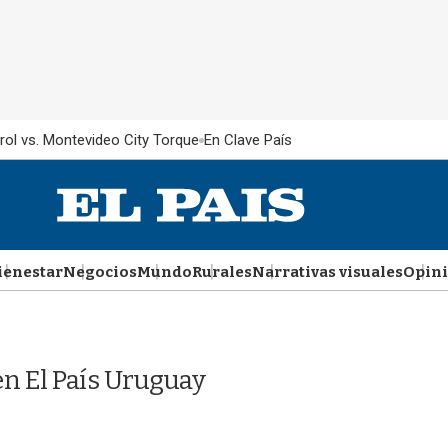
rol vs. Montevideo City Torque
En Clave País
ienestar
Negocios
Mundo
Rurales
Narrativas visuales
Opin
n El País Uruguay