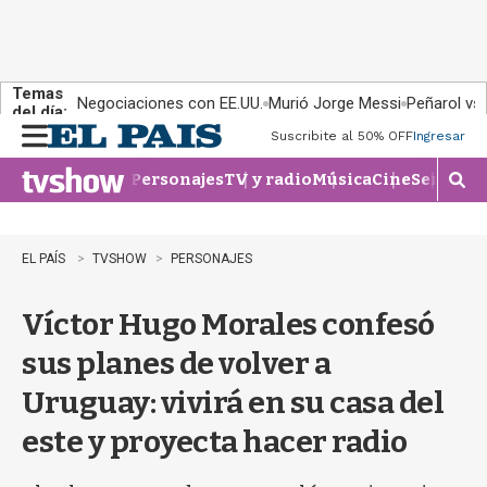
Temas
Negociaciones con EE.UU.
Murió Jorge Messi
Peñarol vs
del día:
Suscribite al 50% OFF
Ingresar
M
e
Personajes
TV y radio
Música
Cine
Series
Te
n
M
u
o
s
t
EL PAÍS
TVSHOW
PERSONAJES
r
a
Víctor Hugo Morales confesó
r
b
sus planes de volver a
�
s
Uruguay: vivirá en su casa del
q
u
este y proyecta hacer radio
e
d