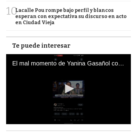
10
Lacalle Pou rompe bajo perfil y blancos
esperan con expectativa su discurso en acto
en Ciudad Vieja
Te puede interesar
El mal momento de Yanina Gasañol con un hincha argentino en "Subrayado"
0
s
e