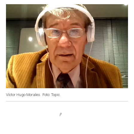
o
p
r
I
k
p
n
Víctor Hugo Morales.
Foto: Topic.