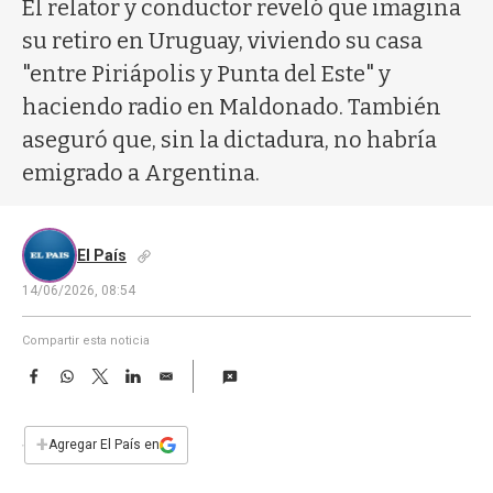
a
El relator y conductor reveló que imagina
su retiro en Uruguay, viviendo su casa
"entre Piriápolis y Punta del Este" y
haciendo radio en Maldonado. También
aseguró que, sin la dictadura, no habría
emigrado a Argentina.
El País
14/06/2026, 08:54
Compartir esta noticia
F
W
T
L
E
a
h
w
i
m
c
a
i
n
a
e
t
t
k
i
+
Agregar El País en
b
s
t
e
l
o
A
e
d