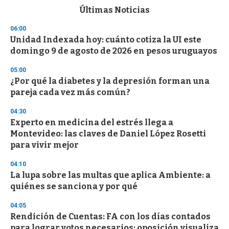
c
Últimas Noticias
o
n
06:00
d
Unidad Indexada hoy: cuánto cotiza la UI este
s
o
domingo 9 de agosto de 2026 en pesos uruguayos
f
3
05:00
3
s
¿Por qué la diabetes y la depresión forman una
e
pareja cada vez más común?
c
o
04:30
n
d
Experto en medicina del estrés llega a
s
Montevideo: las claves de Daniel López Rosetti
para vivir mejor
04:10
La lupa sobre las multas que aplica Ambiente: a
quiénes se sanciona y por qué
04:05
Rendición de Cuentas: FA con los días contados
para lograr votos necesarios; oposición visualiza