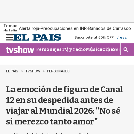
Temas
Alerta roja
Preocupaciones en INR
Bañados de Carrasco
del día:
Suscribite al 50% OFF
Ingresar
M
e
Personajes
TV y radio
Música
Cine
Series
Te
n
M
u
o
s
t
EL PAÍS
TVSHOW
PERSONAJES
r
a
La emoción de figura de Canal
r
b
12 en su despedida antes de
�
s
viajar al Mundial 2026: "No sé
q
u
si merezco tanto amor"
e
d