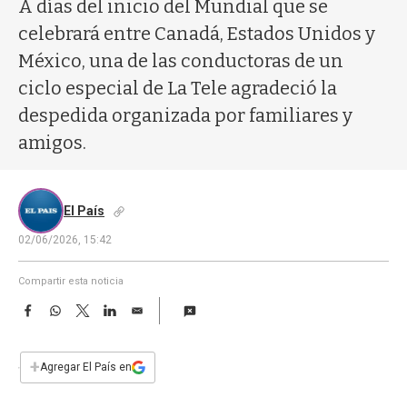
a
A días del inicio del Mundial que se
celebrará entre Canadá, Estados Unidos y
México, una de las conductoras de un
ciclo especial de La Tele agradeció la
despedida organizada por familiares y
amigos.
El País
02/06/2026, 15:42
Compartir esta noticia
F
W
T
L
E
a
h
w
i
m
c
a
i
n
a
e
t
t
k
i
+
Agregar El País en
b
s
t
e
l
o
A
e
d