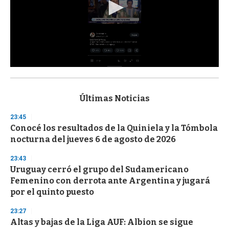
0
s
e
c
Últimas Noticias
o
n
23:45
d
Conocé los resultados de la Quiniela y la Tómbola
s
o
nocturna del jueves 6 de agosto de 2026
f
3
23:43
3
s
Uruguay cerró el grupo del Sudamericano
e
Femenino con derrota ante Argentina y jugará
c
por el quinto puesto
o
n
d
23:27
s
Altas y bajas de la Liga AUF: Albion se sigue