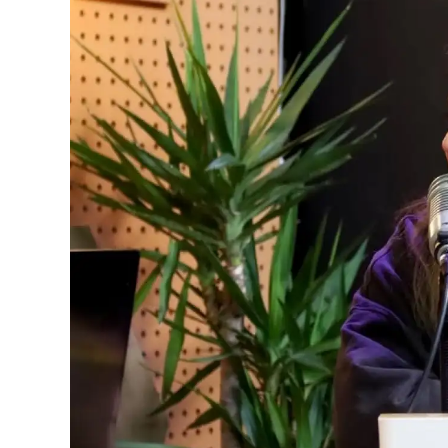
o
p
r
I
k
p
n