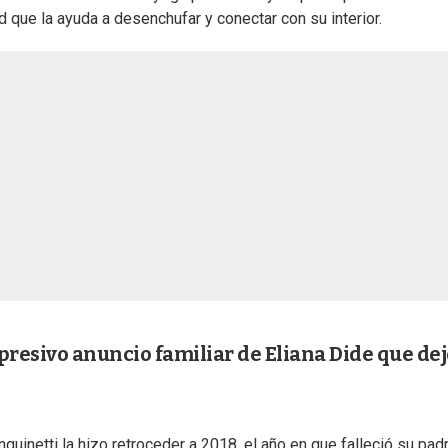
ad que la ayuda a desenchufar y conectar con su interior.
rpresivo anuncio familiar de Eliana Dide que dej
inetti la hizo retroceder a 2018, el año en que falleció su padr