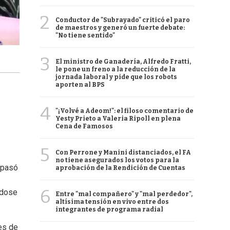
2
Conductor de "Subrayado" criticó el paro
de maestros y generó un fuerte debate:
"No tiene sentido"
3
El ministro de Ganadería, Alfredo Fratti,
le pone un freno a la reducción de la
jornada laboral y pide que los robots
aporten al BPS
4
"¡Volvé a Adeom!": el filoso comentario de
Yesty Prieto a Valeria Ripoll en plena
Cena de Famosos
5
Con Perrone y Manini distanciados, el FA
no tiene asegurados los votos para la
epasó
aprobación de la Rendición de Cuentas
6
ndose
Entre "mal compañero" y "mal perdedor",
altísima tensión en vivo entre dos
integrantes de programa radial
es de