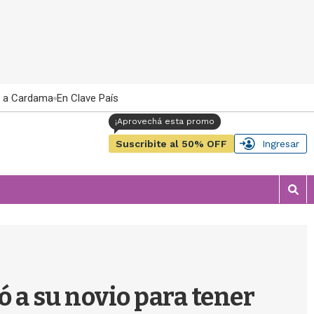
 a Cardama
En Clave País
Suscribite al 50% OFF
Ingresar
M
o
s
t
r
a
r
ó a su novio para tener
b
�