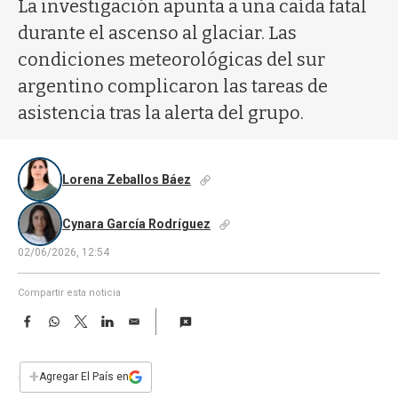
a
La investigación apunta a una caída fatal
durante el ascenso al glaciar. Las
condiciones meteorológicas del sur
argentino complicaron las tareas de
asistencia tras la alerta del grupo.
Lorena Zeballos Báez
Cynara García Rodríguez
02/06/2026, 12:54
Compartir esta noticia
F
W
T
L
E
a
h
w
i
m
c
a
i
n
a
e
t
t
k
i
+
Agregar El País en
b
s
t
e
l