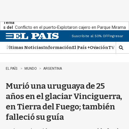
Tema
s del
Conflicto en el puerto
Explotaron cajero en Parque Miramar
día:
Suscribite al 50% OFF
Ingresar
M
e
Últimas Noticias
Información
El País +
Ovación
TV Show
n
M
u
o
s
t
EL PAÍS
MUNDO
ARGENTINA
r
a
Murió una uruguaya de 25
r
b
años en el glaciar Vinciguerra,
�
s
en Tierra del Fuego; también
q
u
falleció su guía
e
d