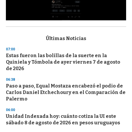
0
s
e
c
Últimas Noticias
o
n
07:00
d
Estas fueron las bolillas de la suerte en la
s
o
Quiniela y Tómbola de ayer viernes 7 de agosto
f
de 2026
3
3
s
06:38
e
Paso a paso, Equal Mostaza encabezó el podio de
c
Carlos Daniel Etchechoury en el Comparación de
o
n
Palermo
d
s
06:00
Unidad Indexada hoy: cuánto cotiza la UI este
sábado 8 de agosto de 2026 en pesos uruguayos