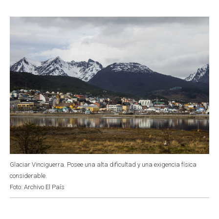
o
A
e
d
o
p
r
I
k
p
n
Glaciar Vinciguerra. Posee una alta dificultad y una exigencia física
considerable.
Foto: Archivo El País