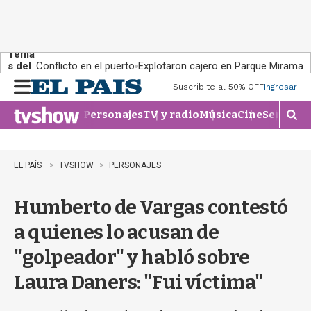
Tema
s del
Conflicto en el puerto
Explotaron cajero en Parque Miramar
día:
Suscribite al 50% OFF
Ingresar
M
e
Personajes
TV y radio
Música
Cine
Series
Te
n
M
u
o
s
t
EL PAÍS
TVSHOW
PERSONAJES
r
a
Humberto de Vargas contestó
r
b
a quienes lo acusan de
�
s
"golpeador" y habló sobre
q
u
Laura Daners: "Fui víctima"
e
d