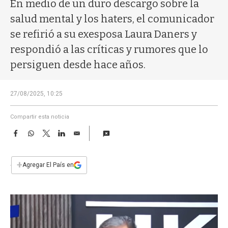
a
En medio de un duro descargo sobre la
salud mental y los haters, el comunicador
se refirió a su exesposa Laura Daners y
respondió a las críticas y rumores que lo
persiguen desde hace años.
27/08/2025, 10:25
Compartir esta noticia
F
W
T
L
E
a
h
w
i
m
c
a
i
n
a
e
t
t
k
i
+
Agregar El País en
b
s
t
e
l
o
A
e
d
o
p
r
I
k
p
n