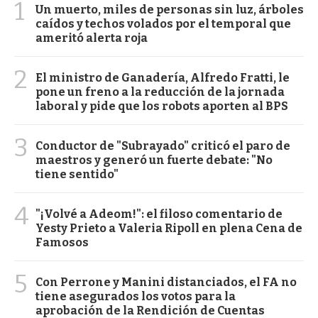
1
Un muerto, miles de personas sin luz, árboles
caídos y techos volados por el temporal que
ameritó alerta roja
2
El ministro de Ganadería, Alfredo Fratti, le
pone un freno a la reducción de la jornada
laboral y pide que los robots aporten al BPS
3
Conductor de "Subrayado" criticó el paro de
maestros y generó un fuerte debate: "No
tiene sentido"
4
"¡Volvé a Adeom!": el filoso comentario de
Yesty Prieto a Valeria Ripoll en plena Cena de
Famosos
5
Con Perrone y Manini distanciados, el FA no
tiene asegurados los votos para la
aprobación de la Rendición de Cuentas