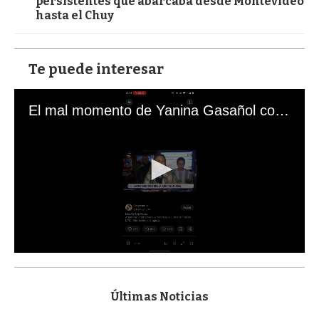
persistentes que abarcaba desde Montevideo
hasta el Chuy
Te puede interesar
El mal momento de Yanina Gasañol con un hincha argentino en "Subrayado"
0
s
e
c
Últimas Noticias
o
n