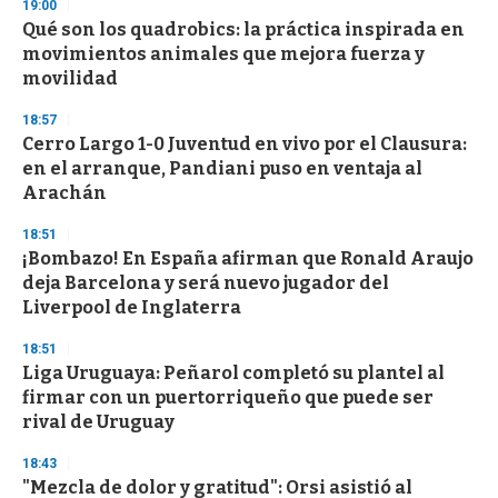
19:00
d
Qué son los quadrobics: la práctica inspirada en
s
o
movimientos animales que mejora fuerza y
f
movilidad
3
3
s
18:57
e
Cerro Largo 1-0 Juventud en vivo por el Clausura:
c
en el arranque, Pandiani puso en ventaja al
o
n
Arachán
d
s
18:51
¡Bombazo! En España afirman que Ronald Araujo
deja Barcelona y será nuevo jugador del
Liverpool de Inglaterra
18:51
Liga Uruguaya: Peñarol completó su plantel al
firmar con un puertorriqueño que puede ser
rival de Uruguay
18:43
"Mezcla de dolor y gratitud": Orsi asistió al