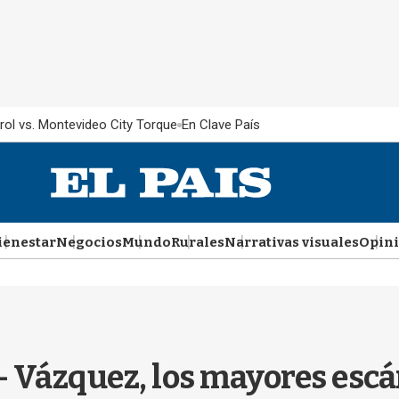
rol vs. Montevideo City Torque
En Clave País
ienestar
Negocios
Mundo
Rurales
Narrativas visuales
Opin
 - Vázquez, los mayores escá