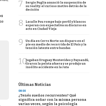
7
Sergio Puglia anunció la suspensión de
su reality: el curioso motivo detrás de la
decisión
os
8
 se
Lacalle Pou rompe bajo perfil y blancos
esperan con expectativa su discurso en
acto en Ciudad Vieja
9
Un día en Cerro Norte: un disparo en el
pie en medio de recorrida de El País y la
tensión latente entre bandas
10
Jugaban Uruguay Montevideo y Paysandú,
tiraron la pelota afuera y se produjo un
insólito accidente en la ruta
Últimas Noticias
08:00
¿Tenés sueños recurrentes? Qué
significa soñar con la misma persona
varias veces, según la psicología