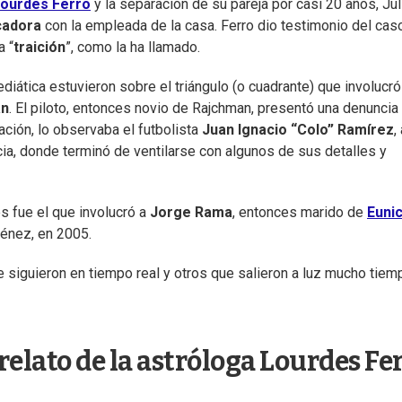
ourdes Ferro
y la separación de su pareja por casi 20 años, Jul
cadora
con la empleada de la casa. Ferro dio testimonio del cas
a “
traición
”, como la ha llamado.
diática estuvieron sobre el triángulo (o cuadrante) que involucró
an
. El piloto, entonces novio de Rajchman, presentó una denuncia
ación, lo observaba el futbolista
Juan Ignacio “Colo” Ramírez
,
cia, donde terminó de ventilarse con algunos de sus detalles y
s fue el que involucró a
Jorge Rama
, entonces marido de
Euni
énez, en 2005.
se siguieron en tiempo real y otros que salieron a luz mucho tiem
relato de la astróloga Lourdes Fe