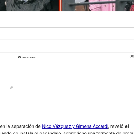
00
 en la separación de
Nico Vázquez y Gimena Accardi
, reveló
el
Cuando se instala el escándalo, sobreviene una tormenta de pregu