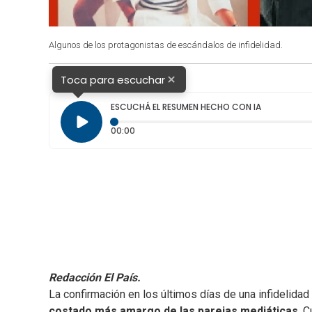
Algunos de los protagonistas de escándalos de infidelidad.
×
Toca para escuchar
ESCUCHÁ EL RESUMEN HECHO CON IA
Tiempo transcurrido: 0 segundos
00:00
Redacción El País.
La confirmación en los últimos días de una infidelidad
costado más amargo de las parejas mediáticas
. 