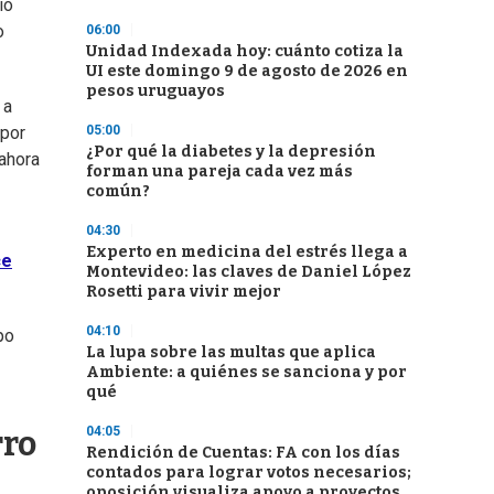
io
o
06:00
Unidad Indexada hoy: cuánto cotiza la
UI este domingo 9 de agosto de 2026 en
pesos uruguayos
 a
05:00
 por
¿Por qué la diabetes y la depresión
 ahora
forman una pareja cada vez más
común?
04:30
Experto en medicina del estrés llega a
ce
Montevideo: las claves de Daniel López
Rosetti para vivir mejor
04:10
po
La lupa sobre las multas que aplica
Ambiente: a quiénes se sanciona y por
qué
04:05
rro
Rendición de Cuentas: FA con los días
contados para lograr votos necesarios;
oposición visualiza apoyo a proyectos