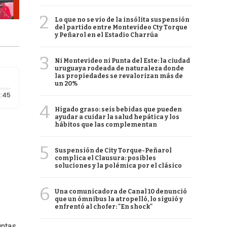
2
Lo que no se vio de la insólita suspensión
del partido entre Montevideo Cty Torque
y Peñarol en el Estadio Charrúa
3
Ni Montevideo ni Punta del Este: la ciudad
uruguaya rodeada de naturaleza donde
las propiedades se revalorizan más de
un 20%
Duración: 45 segundos
:45
4
Hígado graso: seis bebidas que pueden
ayudar a cuidar la salud hepática y los
hábitos que las complementan
5
Suspensión de City Torque-Peñarol
complica el Clausura: posibles
soluciones y la polémica por el clásico
6
Una comunicadora de Canal 10 denunció
que un ómnibus la atropelló, lo siguió y
enfrentó al chofer: "En shock"
ntas,