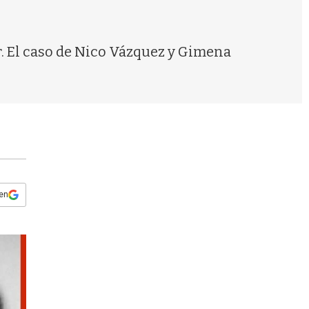
s
q
u
e
r. El caso de Nico Vázquez y Gimena
d
a
 en