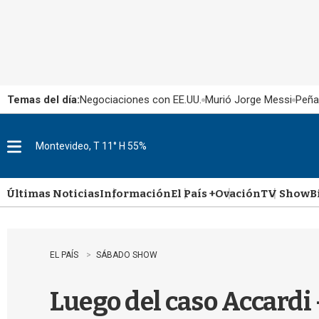
Temas del día:
Negociaciones con EE.UU.
Murió Jorge Messi
Peña
Montevideo, T 11° H 55%
M
e
n
u
Últimas Noticias
Información
El País +
Ovación
TV Show
B
EL PAÍS
SÁBADO SHOW
Luego del caso Accardi