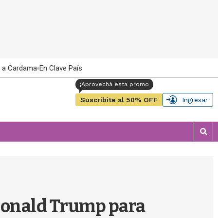
 a Cardama
En Clave País
Suscribite al 50% OFF
Ingresar
M
o
s
t
r
a
r
 Donald Trump para
b
�