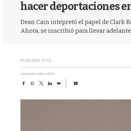
hacer deportaciones e
Dean Cain intepretó el papel de Clark Ke
Ahora, se inscribió para llevar adelante
07/08/2025, 15:13
Compartir esta noticia
F
W
T
L
E
a
h
w
i
m
c
a
i
n
a
e
t
t
k
i
b
s
t
e
l
o
A
e
d
o
p
r
I
k
p
n