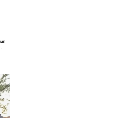
han
a