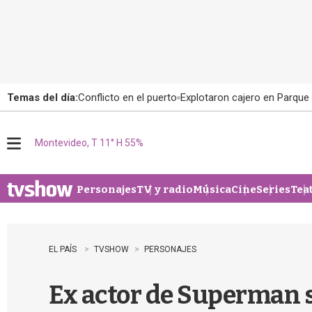
Temas del día:
Conflicto en el puerto
Explotaron cajero en Parque
Montevideo, T 11° H 55%
M
e
n
u
Personajes
TV y radio
Música
Cine
Series
Tea
EL PAÍS
TVSHOW
PERSONAJES
Ex actor de Superman s