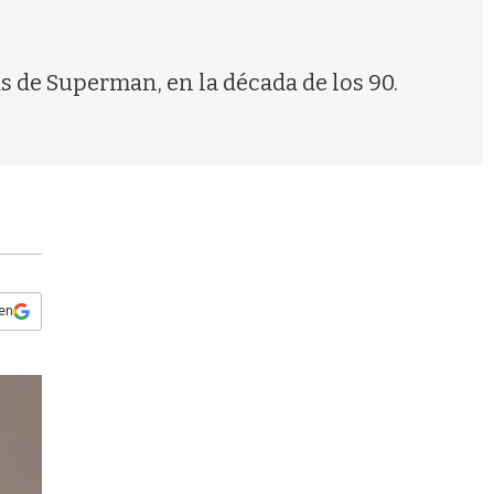
s
q
u
e
as de Superman, en la década de los 90.
d
a
 en