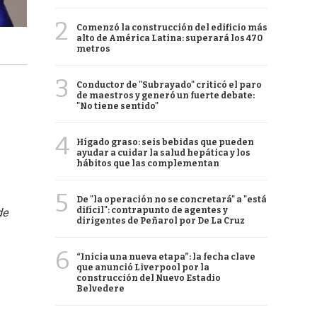
2
Comenzó la construcción del edificio más
alto de América Latina: superará los 470
metros
3
Conductor de "Subrayado" criticó el paro
de maestros y generó un fuerte debate:
"No tiene sentido"
4
Hígado graso: seis bebidas que pueden
ayudar a cuidar la salud hepática y los
hábitos que las complementan
5
De "la operación no se concretará" a "está
difícil": contrapunto de agentes y
de
dirigentes de Peñarol por De La Cruz
6
“Inicia una nueva etapa”: la fecha clave
que anunció Liverpool por la
construcción del Nuevo Estadio
Belvedere