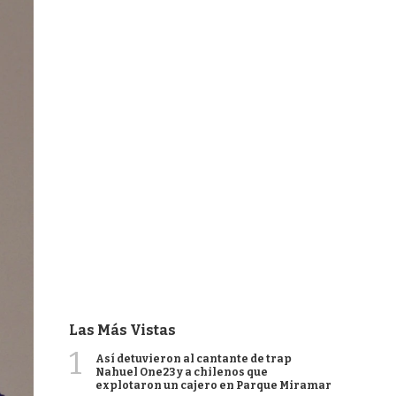
Las Más Vistas
1
Así detuvieron al cantante de trap
Nahuel One23 y a chilenos que
explotaron un cajero en Parque Miramar