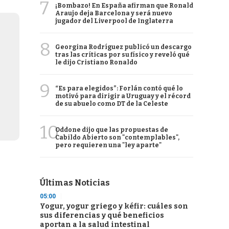
7
¡Bombazo! En España afirman que Ronald
Araujo deja Barcelona y será nuevo
jugador del Liverpool de Inglaterra
8
Georgina Rodríguez publicó un descargo
tras las críticas por su físico y reveló qué
le dijo Cristiano Ronaldo
9
“Es para elegidos”: Forlán contó qué lo
motivó para dirigir a Uruguay y el récord
de su abuelo como DT de la Celeste
10
Oddone dijo que las propuestas de
Cabildo Abierto son "contemplables",
pero requieren una "ley aparte"
Últimas Noticias
05:00
Yogur, yogur griego y kéfir: cuáles son
sus diferencias y qué beneficios
aportan a la salud intestinal