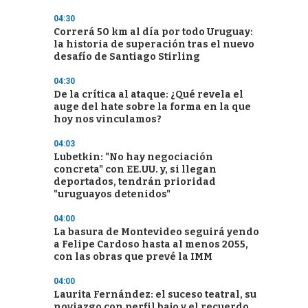
04:30
Correrá 50 km al día por todo Uruguay:
la historia de superación tras el nuevo
desafío de Santiago Stirling
04:30
De la crítica al ataque: ¿Qué revela el
auge del hate sobre la forma en la que
hoy nos vinculamos?
04:03
Lubetkin: "No hay negociación
concreta" con EE.UU. y, si llegan
deportados, tendrán prioridad
"uruguayos detenidos"
04:00
La basura de Montevideo seguirá yendo
a Felipe Cardoso hasta al menos 2055,
con las obras que prevé la IMM
04:00
Laurita Fernández: el suceso teatral, su
noviazgo con perfil bajo y el recuerdo