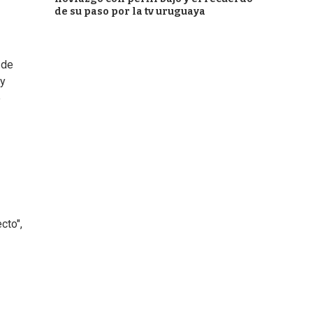
de su paso por la tv uruguaya
 de
 y
e
cto",