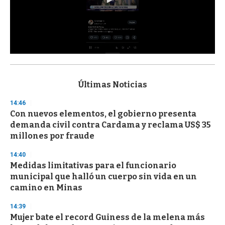
0
s
e
c
Últimas Noticias
o
n
14:46
d
Con nuevos elementos, el gobierno presenta
s
o
demanda civil contra Cardama y reclama US$ 35
f
millones por fraude
3
3
s
14:40
e
Medidas limitativas para el funcionario
c
municipal que halló un cuerpo sin vida en un
o
n
camino en Minas
d
s
14:39
Mujer bate el record Guiness de la melena más