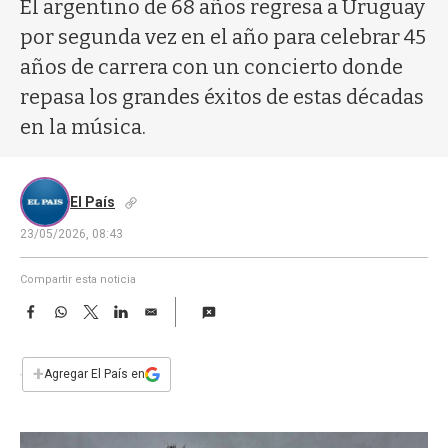
a
El argentino de 68 años regresa a Uruguay
por segunda vez en el año para celebrar 45
años de carrera con un concierto donde
repasa los grandes éxitos de estas décadas
en la música.
El País
23/05/2026, 08:43
Compartir esta noticia
F
W
T
L
E
a
h
w
i
m
c
a
i
n
a
e
t
t
k
i
+
Agregar El País en
b
s
t
e
l
o
A
e
d
o
p
r
I
k
p
n