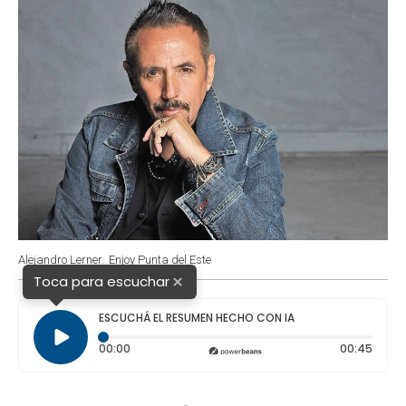
Alejandro Lerner.
Enjoy Punta del Este
×
Toca para escuchar
ESCUCHÁ EL RESUMEN HECHO CON IA
Tiempo transcurrido: 0 segundos
Durac
00:00
00:45