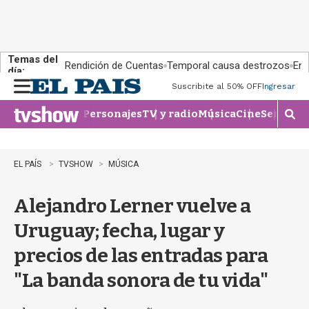
Temas del
Rendición de Cuentas
Temporal causa destrozos
En 
día:
Suscribite al 50% OFF
Ingresar
M
e
Personajes
TV y radio
Música
Cine
Series
Te
n
M
u
o
s
t
EL PAÍS
TVSHOW
MÚSICA
r
a
Alejandro Lerner vuelve a
r
b
Uruguay; fecha, lugar y
�
s
precios de las entradas para
q
u
"La banda sonora de tu vida"
e
d