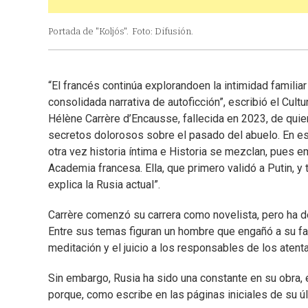
Portada de "Koljós".
Foto: Difusión.
“El francés continúa explorandoen la intimidad familia
consolidada narrativa de autoficción”, escribió el Cultu
Hélène Carrère d’Encausse, fallecida en 2023, de quien
secretos dolorosos sobre el pasado del abuelo. En es
otra vez historia íntima e Historia se mezclan, pues e
Academia francesa. Ella, que primero validó a Putin, y t
explica la Rusia actual”.
Carrère comenzó su carrera como novelista, pero ha de
Entre sus temas figuran un hombre que engañó a su fa
meditación y el juicio a los responsables de los atent
Sin embargo, Rusia ha sido una constante en su obra, e
porque, como escribe en las páginas iniciales de su últ