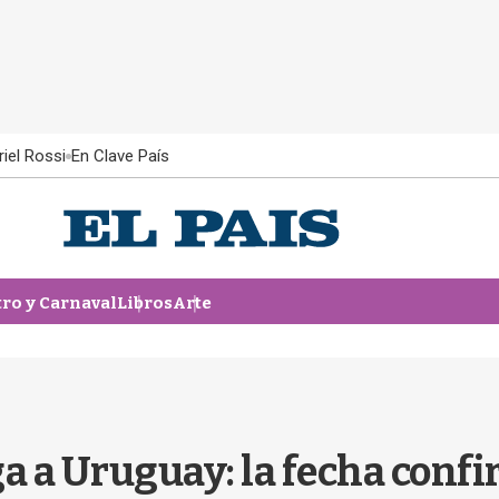
iel Rossi
En Clave País
tro y Carnaval
Libros
Arte
 a Uruguay: la fecha confi