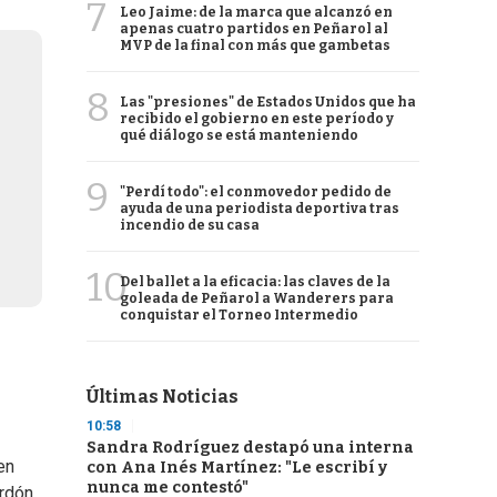
7
Leo Jaime: de la marca que alcanzó en
apenas cuatro partidos en Peñarol al
MVP de la final con más que gambetas
8
Las "presiones" de Estados Unidos que ha
recibido el gobierno en este período y
qué diálogo se está manteniendo
9
"Perdí todo": el conmovedor pedido de
ayuda de una periodista deportiva tras
incendio de su casa
10
Del ballet a la eficacia: las claves de la
goleada de Peñarol a Wanderers para
conquistar el Torneo Intermedio
Últimas Noticias
10:58
Sandra Rodríguez destapó una interna
en
con Ana Inés Martínez: "Le escribí y
nunca me contestó"
ardón