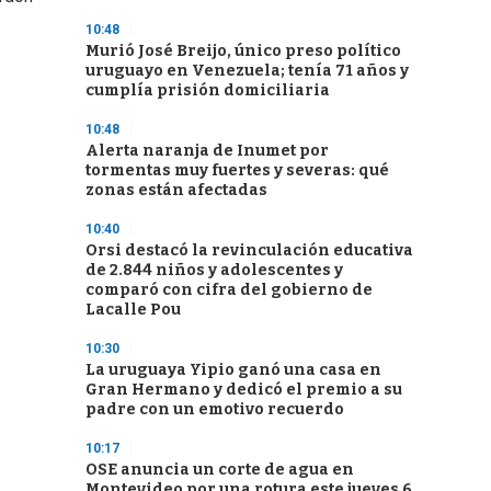
10:48
Murió José Breijo, único preso político
uruguayo en Venezuela; tenía 71 años y
cumplía prisión domiciliaria
10:48
Alerta naranja de Inumet por
tormentas muy fuertes y severas: qué
zonas están afectadas
10:40
Orsi destacó la revinculación educativa
de 2.844 niños y adolescentes y
comparó con cifra del gobierno de
Lacalle Pou
10:30
La uruguaya Yipio ganó una casa en
Gran Hermano y dedicó el premio a su
padre con un emotivo recuerdo
10:17
OSE anuncia un corte de agua en
Montevideo por una rotura este jueves 6