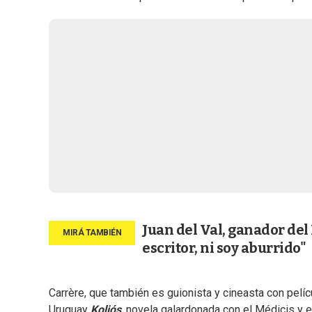
Juan del Val, ganador del
escritor, ni soy aburrido"
Carrère, que también es guionista y cineasta con pelí
Uruguay
Koljós
, novela galardonada con el Médicis y el