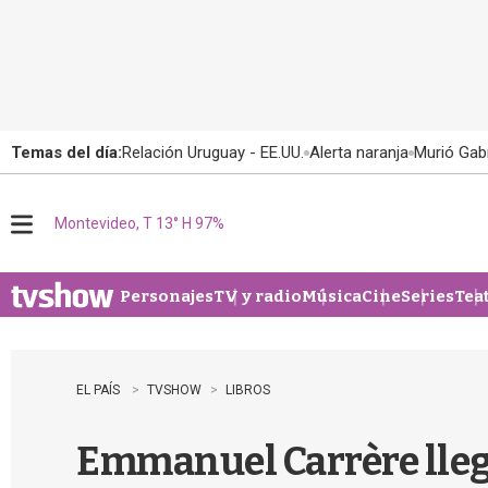
Temas del día:
Relación Uruguay - EE.UU.
Alerta naranja
Murió Gabr
Montevideo, T 13° H 97%
M
e
n
u
Personajes
TV y radio
Música
Cine
Series
Tea
EL PAÍS
TVSHOW
LIBROS
Emmanuel Carrère llega