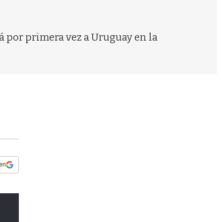
s
q
u
e
rá por primera vez a Uruguay en la
d
a
 en