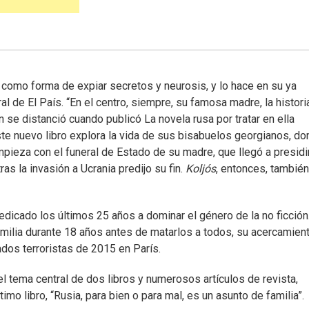
r como forma de expiar secretos y neurosis, y lo hace en su ya
ral de El País. “En el centro, siempre, su famosa madre, la histor
 se distanció cuando publicó La novela rusa por tratar en ella
te nuevo libro explora la vida de sus bisabuelos georgianos, d
mpieza con el funeral de Estado de su madre, que llegó a presidir
ras la invasión a Ucrania predijo su fin.
Koljós
, entonces, también
dicado los últimos 25 años a dominar el género de la no ficción
milia durante 18 años antes de matarlos a todos, su acercamient
ados terroristas de 2015 en París.
l tema central de dos libros y numerosos artículos de revista,
imo libro, “Rusia, para bien o para mal, es un asunto de familia”.