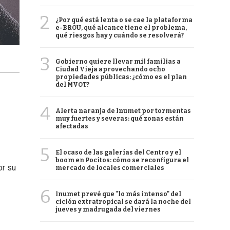
2
¿Por qué está lenta o se cae la plataforma
e-BROU, qué alcance tiene el problema,
qué riesgos hay y cuándo se resolverá?
3
Gobierno quiere llevar mil familias a
Ciudad Vieja aprovechando ocho
propiedades públicas: ¿cómo es el plan
del MVOT?
4
Alerta naranja de Inumet por tormentas
muy fuertes y severas: qué zonas están
afectadas
5
El ocaso de las galerías del Centro y el
boom en Pocitos: cómo se reconfigura el
or su
mercado de locales comerciales
6
Inumet prevé que "lo más intenso" del
ciclón extratropical se dará la noche del
jueves y madrugada del viernes