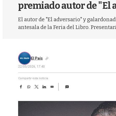
premiado autor de "El 
El autor de "El adversario" y galardonad
antesala de la Feria del Libro. Presentar
El País
22/05/2026, 17:40
Compartir esta noticia
F
W
T
L
E
a
h
w
i
m
c
a
i
n
a
e
t
t
k
i
b
s
t
e
l
o
A
e
d