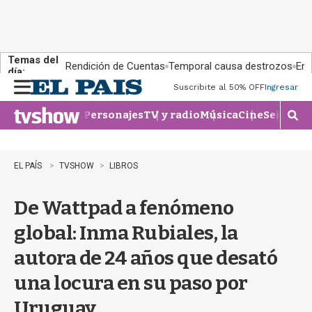
Temas del
Rendición de Cuentas
Temporal causa destrozos
En 
día:
Suscribite al 50% OFF
Ingresar
M
e
Personajes
TV y radio
Música
Cine
Series
Te
n
M
u
o
s
t
EL PAÍS
TVSHOW
LIBROS
r
a
De Wattpad a fenómeno
r
b
global: Inma Rubiales, la
�
s
autora de 24 años que desató
q
u
una locura en su paso por
e
d
Uruguay