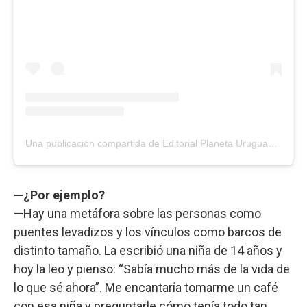
Una publicación compartida de Editorial Planeta Uruguay 🇺🇾 (@planetadelibrosuy)
—¿Por ejemplo?
—Hay una metáfora sobre las personas como
puentes levadizos y los vínculos como barcos de
distinto tamaño. La escribió una niña de 14 años y
hoy la leo y pienso: “Sabía mucho más de la vida de
lo que sé ahora”. Me encantaría tomarme un café
con esa niña y preguntarle cómo tenía todo tan