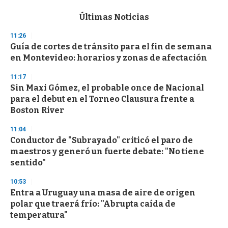
e
c
Últimas Noticias
o
n
11:26
d
Guía de cortes de tránsito para el fin de semana
s
o
en Montevideo: horarios y zonas de afectación
f
3
11:17
3
s
Sin Maxi Gómez, el probable once de Nacional
e
para el debut en el Torneo Clausura frente a
c
Boston River
o
n
d
11:04
s
Conductor de "Subrayado" criticó el paro de
maestros y generó un fuerte debate: "No tiene
sentido"
10:53
Entra a Uruguay una masa de aire de origen
polar que traerá frío: "Abrupta caída de
temperatura"