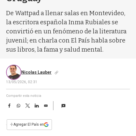
a
De Wattpad a llenar salas en Montevideo,
la escritora española Inma Rubiales se
convirtió en un fenómeno de la literatura
juvenil; en charla con El País habla sobre
sus libros, la fama y salud mental.
Nicolas Lauber
13/05/2026, 02:31
Compartir esta noticia
F
W
T
L
E
a
h
w
i
m
c
a
i
n
a
e
t
t
k
i
+
Agregar El País en
b
s
t
e
l
o
A
e
d