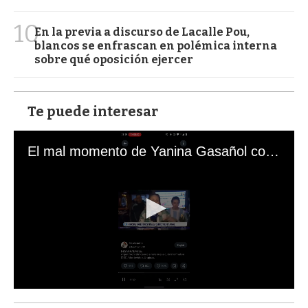
10
En la previa a discurso de Lacalle Pou,
blancos se enfrascan en polémica interna
sobre qué oposición ejercer
Te puede interesar
El mal momento de Yanina Gasañol con un hincha argentino en "Subrayado"
0
s