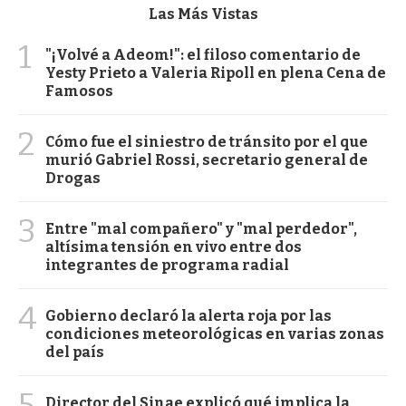
Las Más Vistas
1
"¡Volvé a Adeom!": el filoso comentario de
Yesty Prieto a Valeria Ripoll en plena Cena de
Famosos
2
Cómo fue el siniestro de tránsito por el que
murió Gabriel Rossi, secretario general de
Drogas
3
Entre "mal compañero" y "mal perdedor",
altísima tensión en vivo entre dos
integrantes de programa radial
4
Gobierno declaró la alerta roja por las
condiciones meteorológicas en varias zonas
del país
5
Director del Sinae explicó qué implica la