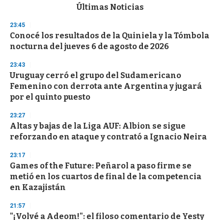
c
Últimas Noticias
o
n
23:45
d
Conocé los resultados de la Quiniela y la Tómbola
s
o
nocturna del jueves 6 de agosto de 2026
f
3
23:43
3
s
Uruguay cerró el grupo del Sudamericano
e
Femenino con derrota ante Argentina y jugará
c
por el quinto puesto
o
n
d
23:27
s
Altas y bajas de la Liga AUF: Albion se sigue
reforzando en ataque y contrató a Ignacio Neira
23:17
Games of the Future: Peñarol a paso firme se
metió en los cuartos de final de la competencia
en Kazajistán
21:57
"¡Volvé a Adeom!": el filoso comentario de Yesty