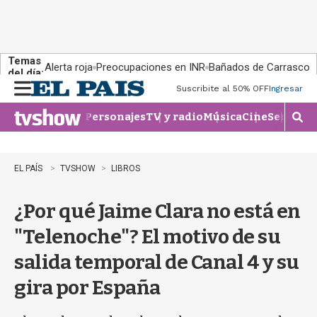
Temas
Alerta roja
Preocupaciones en INR
Bañados de Carrasco
del día:
Suscribite al 50% OFF
Ingresar
M
e
Personajes
TV y radio
Música
Cine
Series
Te
n
M
u
o
s
t
EL PAÍS
TVSHOW
LIBROS
r
a
¿Por qué Jaime Clara no está en
r
b
"Telenoche"? El motivo de su
�
s
salida temporal de Canal 4 y su
q
u
gira por España
e
d