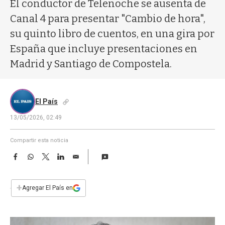
a
El conductor de Telenoche se ausenta de
Canal 4 para presentar "Cambio de hora",
su quinto libro de cuentos, en una gira por
España que incluye presentaciones en
Madrid y Santiago de Compostela.
El País
13/05/2026, 02:49
Compartir esta noticia
F
W
T
L
E
a
h
w
i
m
c
a
i
n
a
e
t
t
k
i
+
Agregar El País en
b
s
t
e
l
o
A
e
d
o
p
r
I
k
p
n