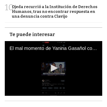
10
Ojeda recurrió a la Institución de Derechos
Humanos, tras no encontrar respuesta en
una denuncia contra Clavijo
Te puede interesar
El mal momento de Yanina Gasañol con un hincha argentino en "Subrayado"
0
s
e