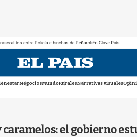
rrasco
Líos entre Policía e hinchas de Peñarol
En Clave País
ienestar
Negocios
Mundo
Rurales
Narrativas visuales
Opin
y caramelos: el gobierno est