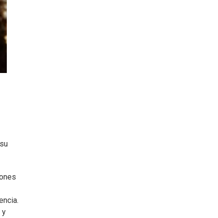
 su
iones
encia.
 y