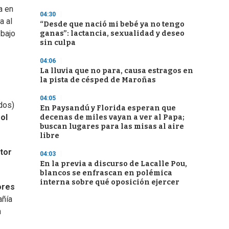
a en
04:30
a al
“Desde que nació mi bebé ya no tengo
 bajo
ganas”: lactancia, sexualidad y deseo
sin culpa
04:06
La lluvia que no para, causa estragos en
la pista de césped de Maroñas
04:05
dos)
En Paysandú y Florida esperan que
ol
decenas de miles vayan a ver al Papa;
buscan lugares para las misas al aire
libre
tor
04:03
En la previa a discurso de Lacalle Pou,
blancos se enfrascan en polémica
interna sobre qué oposición ejercer
ores
añía
n