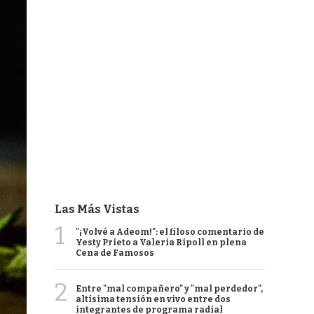
Las Más Vistas
1
"¡Volvé a Adeom!": el filoso comentario de
Yesty Prieto a Valeria Ripoll en plena
Cena de Famosos
2
Entre "mal compañero" y "mal perdedor",
altísima tensión en vivo entre dos
integrantes de programa radial