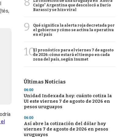
8
La confesión de una uruguaya en "Ahora
l
Caigo" Argentina que descolocó a Darío
Barassi y se hizo viral
(tés,
9
Qué significa la alerta roja decretada por
el gobierno y cómo se activa la operativa
en el país
10
El pronóstico para el viernes 7 de agosto
de 2026: cómo estará el tiempo en cada
zona del país, según Inumet
Últimas Noticias
06:00
Unidad Indexada hoy: cuánto cotiza la
UI este viernes 7 de agosto de 2026 en
pesos uruguayos
odría
06:00
 el
Así abre la cotización del dólar hoy
viernes 7 de agosto de 2026 en pesos
uruguayos