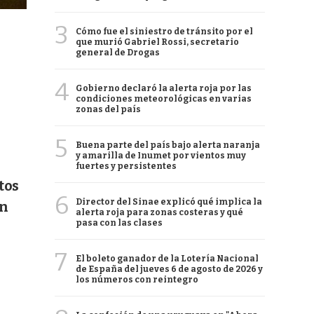
3
Cómo fue el siniestro de tránsito por el
que murió Gabriel Rossi, secretario
general de Drogas
4
Gobierno declaró la alerta roja por las
condiciones meteorológicas en varias
zonas del país
5
Buena parte del país bajo alerta naranja
y amarilla de Inumet por vientos muy
fuertes y persistentes
tos
6
Director del Sinae explicó qué implica la
on
alerta roja para zonas costeras y qué
pasa con las clases
7
El boleto ganador de la Lotería Nacional
de España del jueves 6 de agosto de 2026 y
los números con reintegro