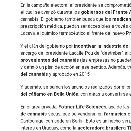
En la campaña electoral el presidente se comprometió
el cual se avanzó durante los
gobiernos del Frente 
cannabis. El gobierno también busca que los
medicam
prescripción médica, puedan ser accesibles a través d
Lacava, el químico farmacéutico al frente del nuevo
Pr
Y el afán del gobierno por
incentivar la industria de
encargo del presidente Lacalle Pou de “destrabar” el
provenientes del cannabis
(las empresas no pueden 
y definió un plan de acción en ese sentido. Además, tra
del cannabis
y aprobado en 2015.
Y, además, se suman los anuncios realizados por el p
del cáñamo en Bella Unión
, con miras a convertirse 
En el área privada,
Fotmer Life Sciences
, una de la
de cannabis
secas, que se venderán en
farmacias e
Cantourage, con sede en Berlín. Esto es un hecho sin 
interés en Uruguay, como la
aceleradora brasilera 