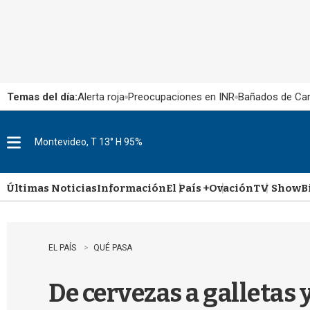
Temas del día:
Alerta roja
Preocupaciones en INR
Bañados de Ca
Montevideo, T 13° H 95%
M
e
n
u
Últimas Noticias
Información
El País +
Ovación
TV Show
B
EL PAÍS
QUÉ PASA
De cervezas a galletas 