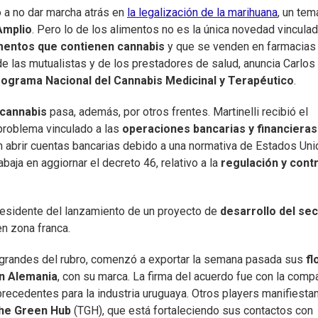
 a no dar marcha atrás en
la legalización de la marihuana
, un tem
Amplio
. Pero lo de los alimentos no es la única novedad vinculad
entos que contienen cannabis
y que se venden en farmacias
e las mutualistas y de los prestadores de salud, anuncia Carlos
ograma Nacional del Cannabis Medicinal y Terapéutico
.
l cannabis
pasa, además, por otros frentes. Martinelli recibió el
 problema vinculado a las
operaciones bancarias y financieras
abrir cuentas bancarias debido a una normativa de Estados Uni
baja en aggiornar el decreto 46, relativo a la
regulación y contr
residente del lanzamiento de un proyecto de
desarrollo del sec
en zona franca.
s grandes del rubro, comenzó a exportar la semana pasada sus
fl
n Alemania
, con su marca. La firma del acuerdo fue con la comp
precedentes para la industria uruguaya. Otros players manifiesta
The Green Hub
(TGH), que está fortaleciendo sus contactos con