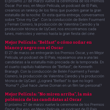
El próximo 27 de marzo vuelve la ceremonia de los Premios
Óscar. Por eso, en Mejor Película, un podcast de El País,
creamos un ranking de los films que pueden ganar la gran
estatuilla de la noche. En esta quinta entrega, conversamos
sobre “Drive my Car”. Con la conducción de Belén Fourment
y Fernan Cisnero, la producción de Valentina Caredio y la
producción técnica de UyCast, nos encontramos cada
lunes, miércoles y viernes hasta la gran fiesta del cine.
Mejor Película: “Belfast” o cómo soñar en
blanco y negro con el Oscar
El 27 de marzo se entregarán los Premios Óscar, y en Mejor
Película, un podcast de El País, repasamos una a una las
candidatas a la estatuilla más preciada de la temporada. En
el cuarto capítulo hablamos de "Belfast", de Kenneth
Branagh. Con la conducción de Belén Fourment y Fernán
Cisnero, la producción de Valentina Caredio y la producción
técnica de UyCast. ¿Logrará "Belfast" lo que no logró
"Roma"? ¿Qué hace Jamie Dornan en un film tan personal?
Mejor Película: "No miren arriba", la más
polémica de las candidatas al Oscar
El próximo 27 de marzo vuelve la ceremonia de los Premios
Óscar. Por eso, en Mejor Película, un podcast de El País,