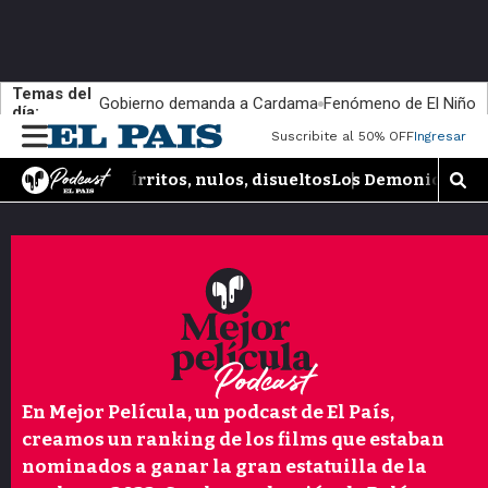
Temas del
Gobierno demanda a Cardama
Fenómeno de El Niño
día:
M
Suscribite al 50% OFF
Ingresar
e
n
Írritos, nulos, disueltos
Los Demonios del 
M
u
o
s
t
r
a
r
b
�
s
q
En Mejor Película, un podcast de El País,
u
creamos un ranking de los films que estaban
e
nominados a ganar la gran estatuilla de la
d