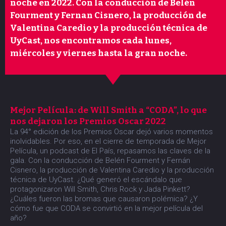
a
noche en 2022. Con la conducción de Belén
Fourment y Fernan Cisnero, la producción de
Valentina Caredio y la producción técnica de
UyCast, nos encontramos cada lunes,
miércoles y viernes hasta la gran noche.
Mejor Película: de Will Smith a “CODA”, lo que
nos dejaron los Premios Oscar 2022
La 94° edición de los Premios Oscar dejó varios momentos
inolvidables. Por eso, en el cierre de temporada de Mejor
Película, un podcast de El País, repasamos las claves de la
gala. Con la conducción de Belén Fourment y Fernán
Cisnero, la producción de Valentina Caredio y la producción
técnica de UyCast. ¿Qué generó el escándalo que
protagonizaron Will Smith, Chris Rock y Jada Pinkett?
¿Cuáles fueron las bromas que causaron polémica? ¿Y
cómo fue que CODA se convirtió en la mejor película del
año?