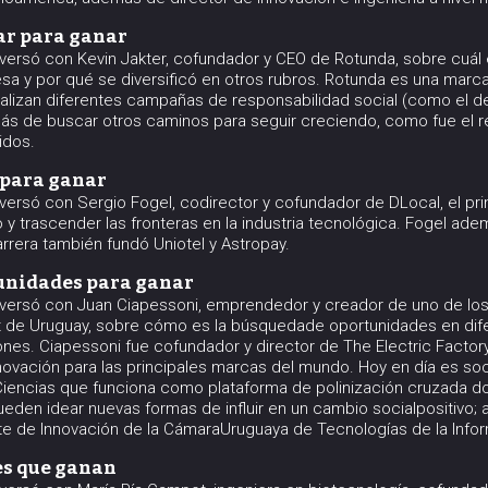
var para ganar
ersó con Kevin Jakter, cofundador y CEO de Rotunda, sobre cuál es
sa y por qué se diversificó en otros rubros. Rotunda es una marc
alizan diferentes campañas de responsabilidad social (como el d
más de buscar otros caminos para seguir creciendo, como fue el
idos.
r para ganar
versó con Sergio Fogel, codirector y cofundador de DLocal, el pri
 y trascender las fronteras en la industria tecnológica. Fogel ad
rrera también fundó Uniotel y Astropay.
tunidades para ganar
nversó con Juan Ciapessoni, emprendedor y creador de uno de l
et de Uruguay, sobre cómo es la búsquedade oportunidades en di
es. Ciapessoni fue cofundador y director de The Electric Factory,
novación para las principales marcas del mundo. Hoy en día es soc
Ciencias que funciona como plataforma de polinización cruzada do
pueden idear nuevas formas de influir en un cambio socialpositiv
te de Innovación de la CámaraUruguaya de Tecnologías de la Infor
res que ganan