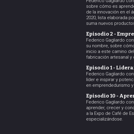
Federico Gagliardo con
sobre cómo es aprender
de la innovación en el
2020, lista elaborada p
suma nuevos productos 
Episodio 2 - Empr
Federico Gagliardo con
su nombre, sobre cómo 
inicio a este camino d
fabricación artesanal 
Episodio 1 - Lider
Federico Gagliardo con
líder e inspirar y pote
en emprendedurismo y a
Episodio 10 - Apr
Federico Gagliardo con
aprender, crecer y con
a la Expo de Café de E
especializándose.