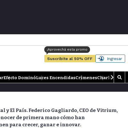
Suscribite al 50% OFF
Ingresar
ar
Efecto Dominó
Luces Encendidas
Crímenes
Charlemos de
M
o
s
t
r
a
l y El País. Federico Gagliardo, CEO de Vitrium,
r
 conocer de primera mano cómo han
b
en para crecer, ganar e innovar.
�