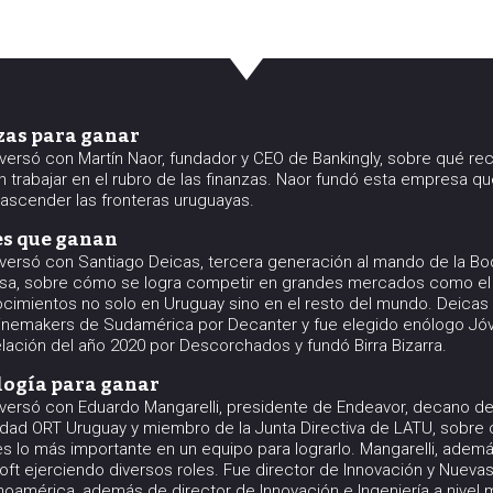
nzas para ganar
versó con Martín Naor, fundador y CEO de Bankingly, sobre qué r
n trabajar en el rubro de las finanzas. Naor fundó esta empresa q
rascender las fronteras uruguayas.
nes que ganan
versó con Santiago Deicas, tercera generación al mando de la Bo
sa, sobre cómo se logra competir en grandes mercados como el
cimientos no solo en Uruguay sino en el resto del mundo. Deica
 winemakers de Sudamérica por Decanter y fue elegido enólogo Jó
lación del año 2020 por Descorchados y fundó Birra Bizarra.
ología para ganar
versó con Eduardo Mangarelli, presidente de Endeavor, decano de
sidad ORT Uruguay y miembro de la Junta Directiva de LATU, sobre
es lo más importante en un equipo para lograrlo. Mangarelli, adem
ft ejerciendo diversos roles. Fue director de Innovación y Nuevas
noamérica, además de director de Innovación e Ingeniería a nivel 