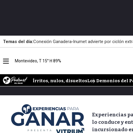
Temas del día:
Conexión Ganadera
Inumet advierte por ciclón extr
M
Montevideo, T 15° H 89%
e
n
u
Írritos, nulos, disueltos
Los Demonios del P
Experiencias pa
lo conduce y en
incursionado en