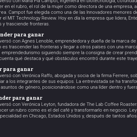
versó con María Pía Campot, ingeniera en biotecnología, cofundad
 en el rubro, el rol de la mujer como directora de una empresa, a
 área. Campot fue elegida como una de las Innovadores menores d
or el MIT Technology Review. Hoy en día la empresa que lidera, Ente
y trasciende fronteras.
ender para ganar
versó con Agnes Lenoble, emprendedora y dueña de la marca de i
es trascender las fronteras y llegar a otros países con una marca
el emprendedurismo siguiendo siempre la consigna de crear prenda
y cuenta qué destaca y qué obstáculos encontró durante este tray
ar para ganar
versó con Verónica Raffo, abogada y socia de la firma Ferrere, s
nciar a los integrantes de sus equipos. La entrevistada se ha trans
suntos de género, posicionándose como una líder dentro y fuera 
ender para ganar
versó con Verónica Leyton, fundadora de The Lab Coffee Roaste
ocer un rubro como es el del café y transformarlo en negocio. Ley
specialidad en Chicago, Estados Unidos y, después de tantos años