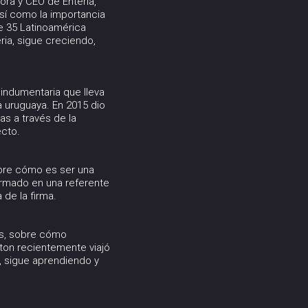
ora y CEO de Enteria,
sí como la importancia
e 35 Latinoamérica
ria, sigue creciendo,
ndumentaria que lleva
 uruguaya. En 2015 dio
s a través de la
ecto.
obre cómo es ser una
formado en una referente
de la firma.
rs, sobre cómo
ton recientemente viajó
, sigue aprendiendo y