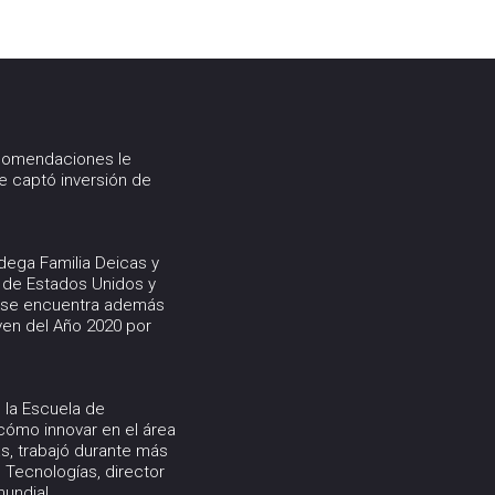
s
q
u
e
d
a
ecomendaciones le
ue captó inversión de
dega Familia Deicas y
 de Estados Unidos y
s se encuentra además
ven del Año 2020 por
 la Escuela de
 cómo innovar en el área
ás, trabajó durante más
 Tecnologías, director
mundial.