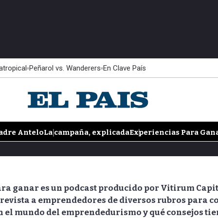
atropical
Peñarol vs. Wanderers
En Clave País
adre Antelo
La campaña, explicada
Experiencias Para Gan
ra ganar es un podcast producido por Vitirum Capita
trevista a emprendedores de diversos rubros para
 el mundo del emprendedurismo y qué consejos tien