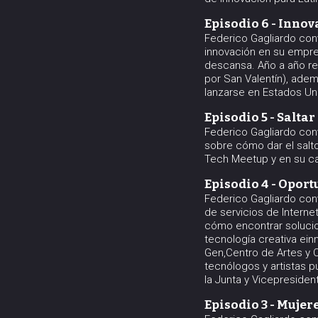
Episodio 6 - Inno
Federico Gagliardo conv
innovación en su empre
descansa. Año a año re
por San Valentín), ade
lanzarse en Estados Un
Episodio 5 - Salta
Federico Gagliardo con
sobre cómo dar el salto
Tech Meetup y en su ca
Episodio 4 - Opor
Federico Gagliardo co
de servicios de Intern
cómo encontrar solucion
tecnología creativa ein
Gen,Centro de Artes y 
tecnólogos y artistas 
la Junta y Vicepresiden
Episodio 3 - Muje