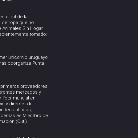
 el rol de la
a de ropa que no
e Animales Sin Hogar
 recientemente tomado:
mer unicornio uruguayo,
emás coorganiza Punta
osprimeros proveedores
ferentes mercados y
 líder mundial en
io y director de
ndecientíficos,
o; además es Miembro de
mación (Cuti).