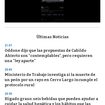
0
s
e
c
Últimas Noticias
o
n
21:07
d
Oddone dijo que las propuestas de Cabildo
s
o
Abierto son "contemplables", pero requieren
f
una "ley aparte"
3
3
s
20:45
e
Ministerio de Trabajo investiga si la muerte de
c
un peón por un rayo en Cerro Largo incumple el
o
n
protocolo rural
d
s
20:30
Hígado graso: seis bebidas que pueden ayudar a
cuidar la salud hepática y los hábitos que las