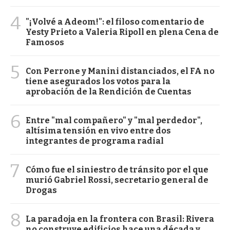
4
"¡Volvé a Adeom!": el filoso comentario de
Yesty Prieto a Valeria Ripoll en plena Cena de
Famosos
5
Con Perrone y Manini distanciados, el FA no
tiene asegurados los votos para la
aprobación de la Rendición de Cuentas
6
Entre "mal compañero" y "mal perdedor",
altísima tensión en vivo entre dos
integrantes de programa radial
7
Cómo fue el siniestro de tránsito por el que
murió Gabriel Rossi, secretario general de
Drogas
8
La paradoja en la frontera con Brasil: Rivera
no construye edificios hace una década y