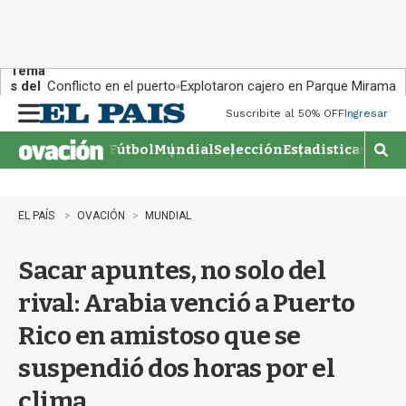
Tema
s del
Conflicto en el puerto
Explotaron cajero en Parque Miramar
día:
Suscribite al 50% OFF
Ingresar
M
e
Fútbol
Mundial
Selección
Estadisticas
Agen
n
M
u
o
s
t
EL PAÍS
OVACIÓN
MUNDIAL
r
a
Sacar apuntes, no solo del
r
b
rival: Arabia venció a Puerto
�
s
Rico en amistoso que se
q
u
suspendió dos horas por el
e
d
clima