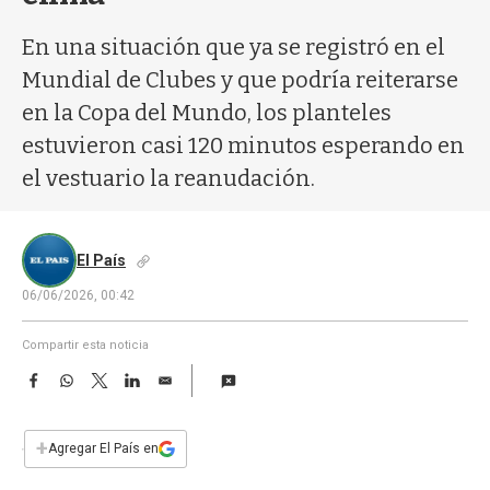
a
En una situación que ya se registró en el
Mundial de Clubes y que podría reiterarse
en la Copa del Mundo, los planteles
estuvieron casi 120 minutos esperando en
el vestuario la reanudación.
El País
06/06/2026, 00:42
Compartir esta noticia
F
W
T
L
E
a
h
w
i
m
c
a
i
n
a
e
t
t
k
i
+
Agregar El País en
b
s
t
e
l
o
A
e
d