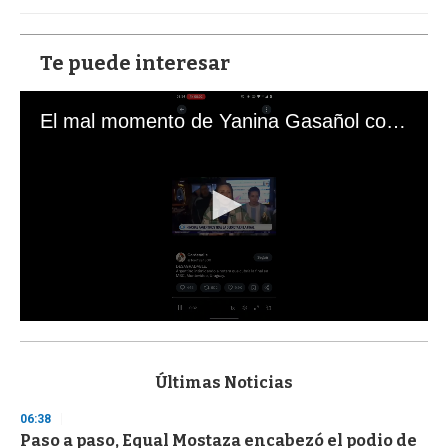
Te puede interesar
El mal momento de Yanina Gasañol con un hincha argentino en "Subrayado"
0
s
e
c
Últimas Noticias
o
n
06:38
d
Paso a paso, Equal Mostaza encabezó el podio de
s