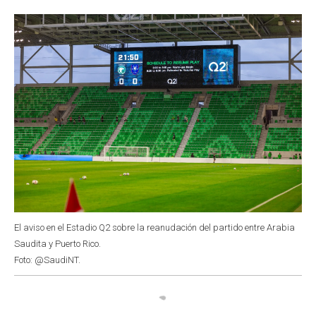
o
p
r
I
k
p
n
El aviso en el Estadio Q2 sobre la reanudación del partido entre Arabia
Saudita y Puerto Rico.
Foto: @SaudiNT.