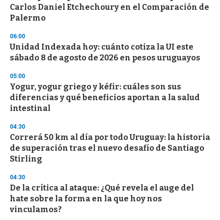
o
Carlos Daniel Etchechoury en el Comparación de
f
Palermo
3
3
s
06:00
e
Unidad Indexada hoy: cuánto cotiza la UI este
c
sábado 8 de agosto de 2026 en pesos uruguayos
o
n
d
05:00
s
Yogur, yogur griego y kéfir: cuáles son sus
diferencias y qué beneficios aportan a la salud
intestinal
04:30
Correrá 50 km al día por todo Uruguay: la historia
de superación tras el nuevo desafío de Santiago
Stirling
04:30
De la crítica al ataque: ¿Qué revela el auge del
hate sobre la forma en la que hoy nos
vinculamos?