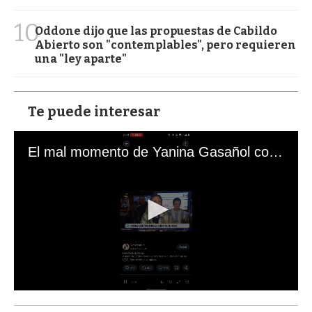
10
Oddone dijo que las propuestas de Cabildo
Abierto son "contemplables", pero requieren
una "ley aparte"
Te puede interesar
El mal momento de Yanina Gasañol con un hincha argentino en "Subrayado"
0
s