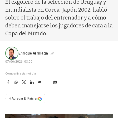
a
El exgolero de la selección de Uruguay y
mundialista en Corea-Japón 2002, habló
sobre el trabajo del entrenador y a cómo
deben manejarse los jugadores de cara a la
Copa del Mundo.
Enrique Arrillaga
07/06/2026, 03:00
Compartir esta noticia
F
W
T
L
E
a
h
w
i
m
c
a
i
n
a
e
t
t
k
i
+
Agregar El País en
b
s
t
e
l
o
A
e
d
o
p
r
I
k
p
n