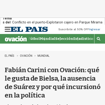
Tema
s del
Conflicto en el puerto
Explotaron cajero en Parque Miramar
día:
Suscribite al 50% OFF
Ingresar
M
e
Fútbol
Mundial
Selección
Estadisticas
Agen
n
M
u
o
s
t
EL PAÍS
OVACIÓN
MUNDIAL
r
a
Fabián Carini con Ovación: qué
r
b
le gusta de Bielsa, la ausencia
�
s
de Suárez y por qué incursionó
q
u
en la política
e
d