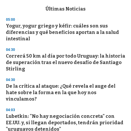
e
c
Últimas Noticias
o
n
05:00
d
Yogur, yogur griego y kéfir: cuáles son sus
s
o
diferencias y qué beneficios aportan a la salud
f
intestinal
3
3
s
04:30
e
Correrá 50 km al día por todo Uruguay: la historia
c
de superación tras el nuevo desafío de Santiago
o
n
Stirling
d
s
04:30
De la crítica al ataque: ¿Qué revela el auge del
hate sobre la forma en la que hoy nos
vinculamos?
04:03
Lubetkin: "No hay negociación concreta" con
EE.UU. y, si llegan deportados, tendrán prioridad
"uruguayos detenidos"