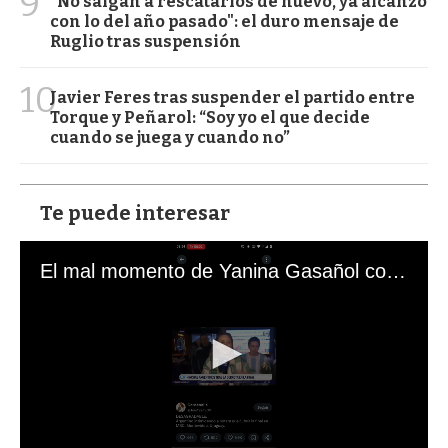
9
"No salgan a rescatarlos de nuevo, ya alcanzó
con lo del año pasado": el duro mensaje de
Ruglio tras suspensión
10
Javier Feres tras suspender el partido entre
Torque y Peñarol: “Soy yo el que decide
cuando se juega y cuando no”
Te puede interesar
El mal momento de Yanina Gasañol con un hincha argentino en "Subrayado"