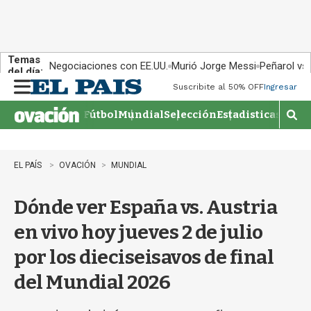
Temas
Negociaciones con EE.UU.
Murió Jorge Messi
Peñarol vs
del día:
Suscribite al 50% OFF
Ingresar
M
e
Fútbol
Mundial
Selección
Estadisticas
Agen
n
M
u
o
s
t
EL PAÍS
OVACIÓN
MUNDIAL
r
a
Dónde ver España vs. Austria
r
b
en vivo hoy jueves 2 de julio
�
s
por los dieciseisavos de final
q
u
del Mundial 2026
e
d