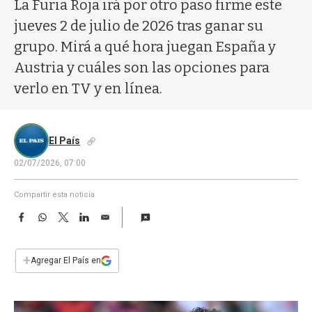
a
La Furia Roja irá por otro paso firme este
jueves 2 de julio de 2026 tras ganar su
grupo. Mirá a qué hora juegan España y
Austria y cuáles son las opciones para
verlo en TV y en línea.
El País
02/07/2026, 07:00
Compartir esta noticia
F
W
T
L
E
a
h
w
i
m
c
a
i
n
a
e
t
t
k
i
+
Agregar El País en
b
s
t
e
l
o
A
e
d
o
p
r
I
k
p
n