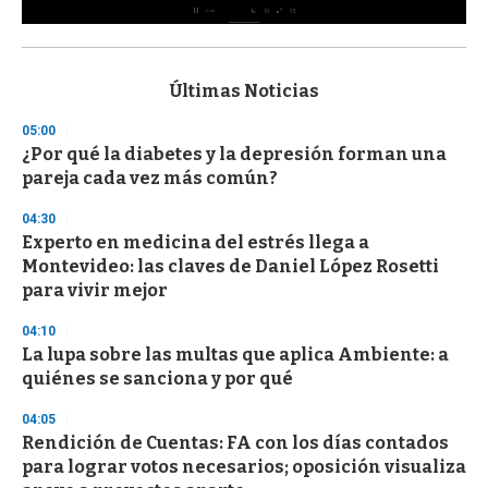
0
s
e
c
Últimas Noticias
o
n
05:00
d
¿Por qué la diabetes y la depresión forman una
s
o
pareja cada vez más común?
f
3
04:30
3
s
Experto en medicina del estrés llega a
e
Montevideo: las claves de Daniel López Rosetti
c
para vivir mejor
o
n
d
04:10
s
La lupa sobre las multas que aplica Ambiente: a
quiénes se sanciona y por qué
04:05
Rendición de Cuentas: FA con los días contados
para lograr votos necesarios; oposición visualiza