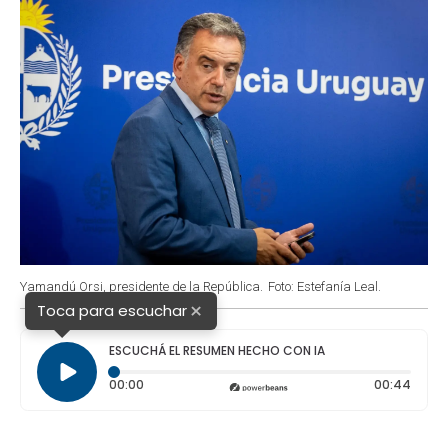
Yamandú Orsi, presidente de la República.
Foto: Estefanía Leal.
×
Toca para escuchar
ESCUCHÁ EL RESUMEN HECHO CON IA
Tiempo transcurrido: 0 segundos
Durac
00:00
00:44