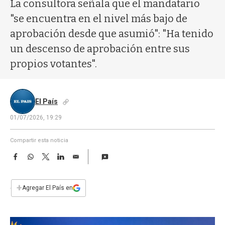
a
La consultora señala que el mandatario
"se encuentra en el nivel más bajo de
aprobación desde que asumió": "Ha tenido
un descenso de aprobación entre sus
propios votantes".
El País
01/07/2026, 19:29
Compartir esta noticia
F
W
T
L
E
a
h
w
i
m
c
a
i
n
a
e
t
t
k
i
+
Agregar El País en
b
s
t
e
l
o
A
e
d
o
p
r
I
k
p
n