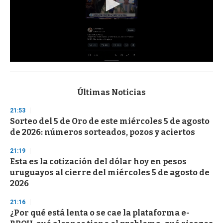
0
s
e
c
Últimas Noticias
o
n
21:53
d
Sorteo del 5 de Oro de este miércoles 5 de agosto
s
o
de 2026: números sorteados, pozos y aciertos
f
3
21:19
3
s
Esta es la cotización del dólar hoy en pesos
e
uruguayos al cierre del miércoles 5 de agosto de
c
2026
o
n
d
21:16
s
¿Por qué está lenta o se cae la plataforma e-