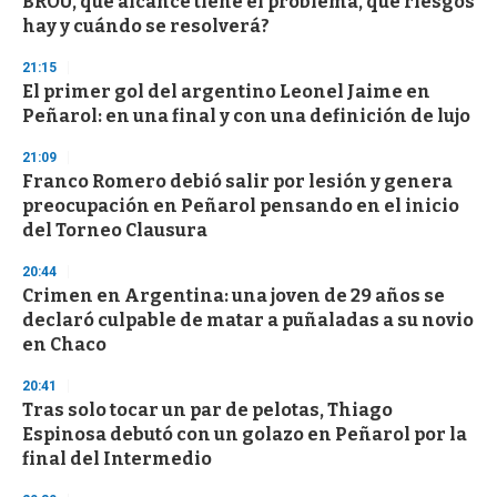
BROU, qué alcance tiene el problema, qué riesgos
hay y cuándo se resolverá?
21:15
El primer gol del argentino Leonel Jaime en
Peñarol: en una final y con una definición de lujo
21:09
Franco Romero debió salir por lesión y genera
preocupación en Peñarol pensando en el inicio
del Torneo Clausura
20:44
Crimen en Argentina: una joven de 29 años se
declaró culpable de matar a puñaladas a su novio
en Chaco
20:41
Tras solo tocar un par de pelotas, Thiago
Espinosa debutó con un golazo en Peñarol por la
final del Intermedio