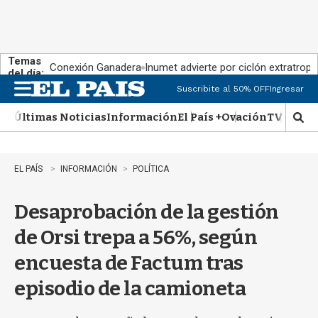
Temas
Conexión Ganadera
Inumet advierte por ciclón extratropi
del día:
Suscribite al 50% OFF
Ingresar
M
e
Últimas Noticias
Información
El País +
Ovación
TV Show
n
M
u
o
s
t
EL PAÍS
INFORMACIÓN
POLÍTICA
r
a
Desaprobación de la gestión
r
b
de Orsi trepa a 56%, según
�
s
encuesta de Factum tras
q
u
episodio de la camioneta
e
d