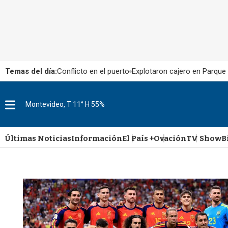
Temas del día:
Conflicto en el puerto
Explotaron cajero en Parque
M
Montevideo, T 11° H 55%
e
n
u
Últimas Noticias
Información
El País +
Ovación
TV Show
B