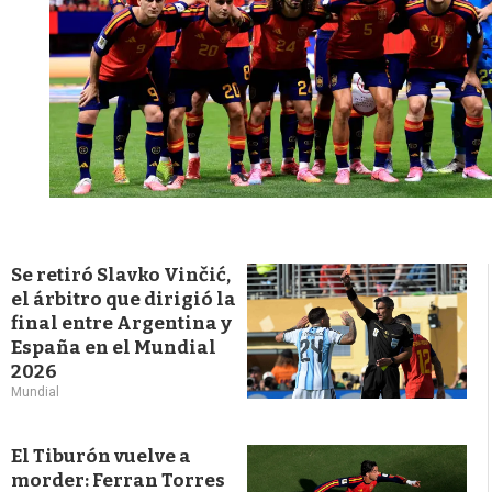
Se retiró Slavko Vinčić,
el árbitro que dirigió la
final entre Argentina y
España en el Mundial
2026
Mundial
El Tiburón vuelve a
morder: Ferran Torres