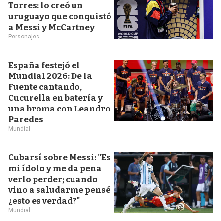
Torres: lo creó un
uruguayo que conquistó
a Messi y McCartney
Personajes
España festejó el
Mundial 2026: De la
Fuente cantando,
Cucurella en batería y
una broma con Leandro
Paredes
Mundial
Cubarsí sobre Messi: "Es
mi ídolo y me da pena
verlo perder; cuando
vino a saludarme pensé
¿esto es verdad?"
Mundial