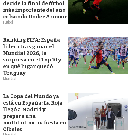
decide la final de fútbol
más importante del año
calzando Under Armour
Fútbol
Ranking FIFA: España
lidera tras ganar el
Mundial 2026, la
sorpresa en el Top 10 y
en qué lugar quedó
Uruguay
Mundial
La Copa del Mundo ya
está en España: La Roja
llegó a Madrid y
prepara una
multitudinaria fiesta en
Cibeles