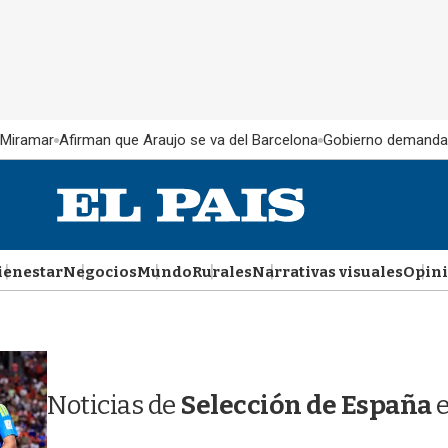
 Miramar
Afirman que Araujo se va del Barcelona
Gobierno demanda
ienestar
Negocios
Mundo
Rurales
Narrativas visuales
Opin
Noticias de
Selección de España
e