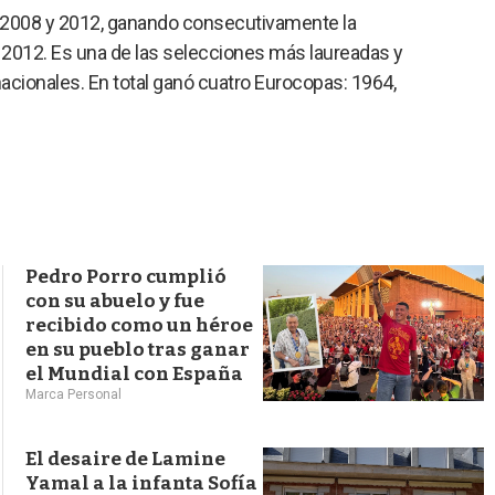
s
e 2008 y 2012, ganando consecutivamente la
q
 2012. Es una de las selecciones más laureadas y
u
e
nacionales. En total ganó cuatro Eurocopas: 1964,
d
a
Pedro Porro cumplió
con su abuelo y fue
recibido como un héroe
en su pueblo tras ganar
el Mundial con España
Marca Personal
El desaire de Lamine
Yamal a la infanta Sofía