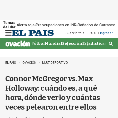
Temas
Alerta roja
Preocupaciones en INR
Bañados de Carrasco
del día:
Suscribite al 50% OFF
Ingresar
M
e
Fútbol
Mundial
Selección
Estadisticas
Agen
n
M
u
o
s
t
EL PAÍS
OVACIÓN
MULTIDEPORTIVO
r
a
Connor McGregor vs. Max
r
b
Holloway: cuándo es, a qué
�
s
hora, dónde verlo y cuántas
q
u
veces pelearon entre ellos
e
d