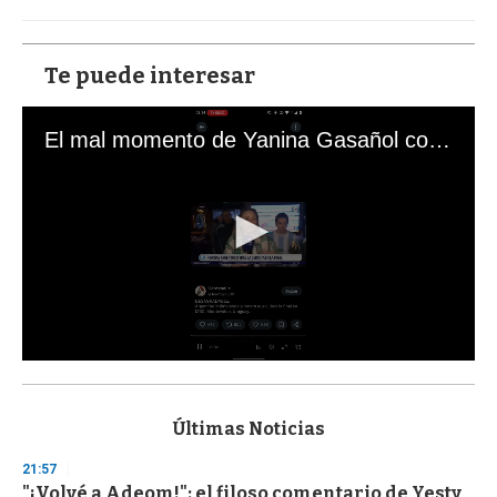
Te puede interesar
El mal momento de Yanina Gasañol con un hincha argentino en "Subrayado"
0
s
e
c
Últimas Noticias
o
n
21:57
d
"¡Volvé a Adeom!": el filoso comentario de Yesty
s