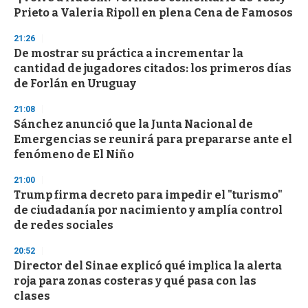
o
Prieto a Valeria Ripoll en plena Cena de Famosos
f
3
21:26
3
s
De mostrar su práctica a incrementar la
e
cantidad de jugadores citados: los primeros días
c
de Forlán en Uruguay
o
n
d
21:08
s
Sánchez anunció que la Junta Nacional de
Emergencias se reunirá para prepararse ante el
fenómeno de El Niño
21:00
Trump firma decreto para impedir el "turismo"
de ciudadanía por nacimiento y amplía control
de redes sociales
20:52
Director del Sinae explicó qué implica la alerta
roja para zonas costeras y qué pasa con las
clases