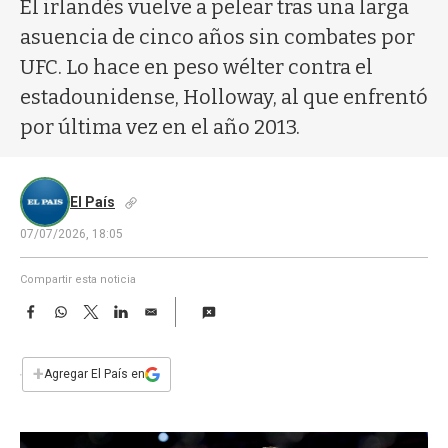
a
El irlandés vuelve a pelear tras una larga
asuencia de cinco años sin combates por
UFC. Lo hace en peso wélter contra el
estadounidense, Holloway, al que enfrentó
por última vez en el año 2013.
El País
07/07/2026, 18:05
Compartir esta noticia
F
W
T
L
E
a
h
w
i
m
c
a
i
n
a
e
t
t
k
i
+
Agregar El País en
b
s
t
e
l
o
A
e
d
o
p
r
I
k
p
n