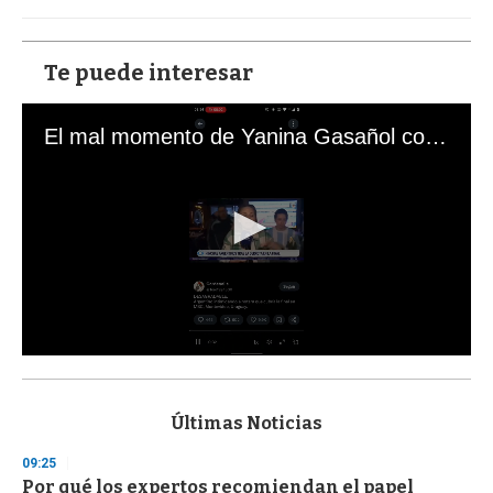
Te puede interesar
El mal momento de Yanina Gasañol con un hincha argentino en "Subrayado"
0
s
e
c
Últimas Noticias
o
n
09:25
d
Por qué los expertos recomiendan el papel
s