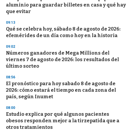
o
aluminio para guardar billetes en casa y qué hay
f
que evitar
3
3
s
09:13
e
Qué se celebra hoy, sábado 8 de agosto de 2026:
c
efemérides de un día como hoy en la historia
o
n
d
09:02
s
Números ganadores de Mega Millions del
viernes 7 de agosto de 2026: los resultados del
último sorteo
08:56
El pronóstico para hoy sabado 8 de agosto de
2026: cómo estará el tiempo en cada zona del
país, según Inumet
08:00
Estudio explica por qué algunos pacientes
obesos responden mejor a la tirzepatida que a
otros tratamientos