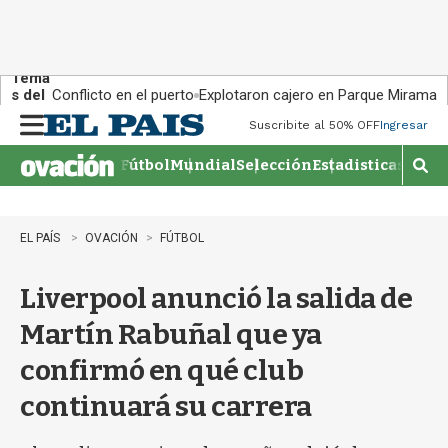
Tema
s del
Conflicto en el puerto
Explotaron cajero en Parque Miramar
día:
Suscribite al 50% OFF
Ingresar
M
e
Fútbol
Mundial
Selección
Estadisticas
Agen
n
M
u
o
s
t
EL PAÍS
OVACIÓN
FÚTBOL
r
a
Liverpool anunció la salida de
r
b
Martín Rabuñal que ya
�
s
confirmó en qué club
q
u
continuará su carrera
e
d