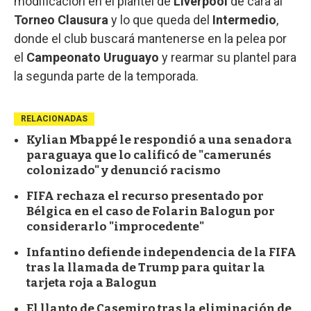
modificación en el plantel de
Liverpool
de cara al
Torneo
Clausura
y lo que queda del
Intermedio
,
donde el club buscará mantenerse en la pelea por
el
Campeonato
Uruguayo
y rearmar su plantel para
la segunda parte de la temporada.
RELACIONADAS
Kylian Mbappé le respondió a una senadora
paraguaya que lo calificó de "camerunés
colonizado" y denunció racismo
FIFA rechaza el recurso presentado por
Bélgica en el caso de Folarin Balogun por
considerarlo "improcedente"
Infantino defiende independencia de la FIFA
tras la llamada de Trump para quitar la
tarjeta roja a Balogun
El llanto de Casemiro tras la eliminación de