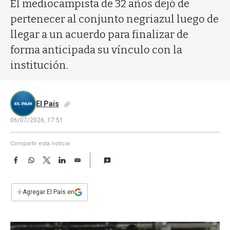
a
El mediocampista de 32 años dejó de
pertenecer al conjunto negriazul luego de
llegar a un acuerdo para finalizar de
forma anticipada su vínculo con la
institución.
El País
06/07/2026, 17:51
Compartir esta noticia
F
W
T
L
E
a
h
w
i
m
c
a
i
n
a
e
t
t
k
i
+
Agregar El País en
b
s
t
e
l
o
A
e
d
o
p
r
I
k
p
n