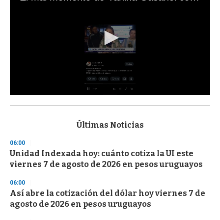
0
s
e
c
Últimas Noticias
o
n
06:00
d
Unidad Indexada hoy: cuánto cotiza la UI este
s
o
viernes 7 de agosto de 2026 en pesos uruguayos
f
3
06:00
3
s
Así abre la cotización del dólar hoy viernes 7 de
e
agosto de 2026 en pesos uruguayos
c
o