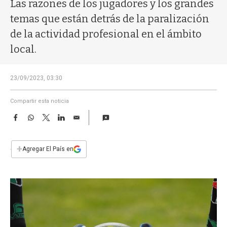
a
Las razones de los jugadores y los grandes
temas que están detrás de la paralización
de la actividad profesional en el ámbito
local.
23/09/2023, 03:30
Compartir esta noticia
F
W
T
L
E
a
h
w
i
m
c
a
i
n
a
e
t
t
k
i
+
Agregar El País en
b
s
t
e
l
o
A
e
d
o
p
r
I
k
p
n