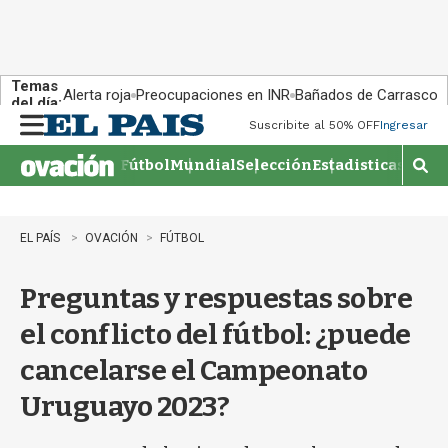
Temas
Alerta roja
Preocupaciones en INR
Bañados de Carrasco
del día:
Suscribite al 50% OFF
Ingresar
M
e
Fútbol
Mundial
Selección
Estadisticas
Agen
n
M
u
o
s
t
EL PAÍS
OVACIÓN
FÚTBOL
r
a
Preguntas y respuestas sobre
r
b
el conflicto del fútbol: ¿puede
�
s
cancelarse el Campeonato
q
u
Uruguayo 2023?
e
d