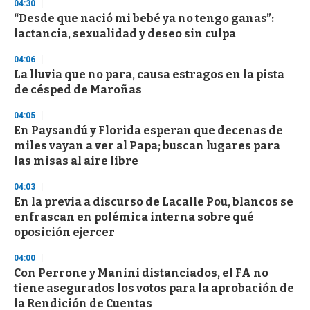
04:30
n
d
“Desde que nació mi bebé ya no tengo ganas”:
s
lactancia, sexualidad y deseo sin culpa
04:06
La lluvia que no para, causa estragos en la pista
de césped de Maroñas
04:05
En Paysandú y Florida esperan que decenas de
miles vayan a ver al Papa; buscan lugares para
las misas al aire libre
04:03
En la previa a discurso de Lacalle Pou, blancos se
enfrascan en polémica interna sobre qué
oposición ejercer
04:00
Con Perrone y Manini distanciados, el FA no
tiene asegurados los votos para la aprobación de
la Rendición de Cuentas