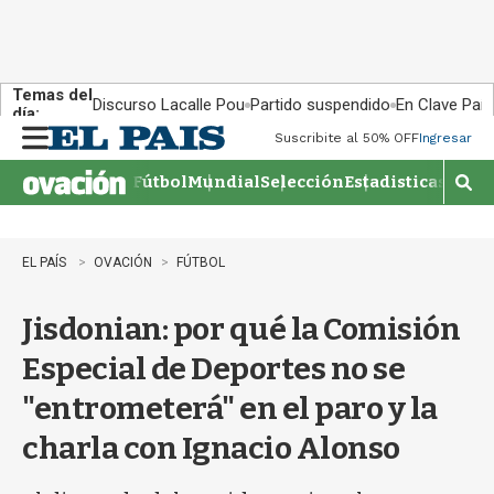
Temas del
Discurso Lacalle Pou
Partido suspendido
En Clave País
día:
Suscribite al 50% OFF
Ingresar
M
e
Fútbol
Mundial
Selección
Estadisticas
Agen
n
M
u
o
s
t
EL PAÍS
OVACIÓN
FÚTBOL
r
a
Jisdonian: por qué la Comisión
r
b
Especial de Deportes no se
�
s
"entrometerá" en el paro y la
q
u
charla con Ignacio Alonso
e
d