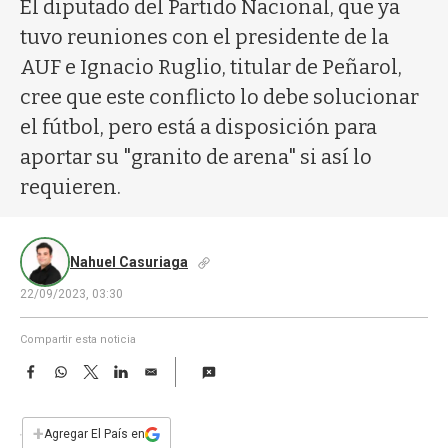
a
El diputado del Partido Nacional, que ya
tuvo reuniones con el presidente de la
AUF e Ignacio Ruglio, titular de Peñarol,
cree que este conflicto lo debe solucionar
el fútbol, pero está a disposición para
aportar su "granito de arena" si así lo
requieren.
Nahuel Casuriaga
22/09/2023, 03:30
Compartir esta noticia
F
W
T
L
E
a
h
w
i
m
c
a
i
n
a
e
t
t
k
i
+
Agregar El País en
b
s
t
e
l