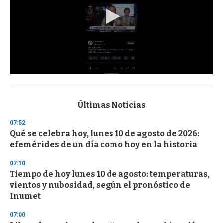
0
s
e
c
Últimas Noticias
o
n
07:52
d
Qué se celebra hoy, lunes 10 de agosto de 2026:
s
o
efemérides de un día como hoy en la historia
f
3
07:10
3
s
Tiempo de hoy lunes 10 de agosto: temperaturas,
e
vientos y nubosidad, según el pronóstico de
c
Inumet
o
n
d
07:00
s