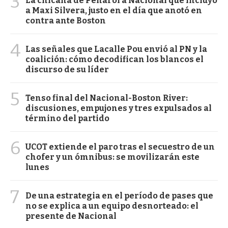
3
La chicana de Peñarol a Nacional que incluyó
a Maxi Silvera, justo en el día que anotó en
contra ante Boston
4
Las señales que Lacalle Pou envió al PN y la
coalición: cómo decodifican los blancos el
discurso de su líder
5
Tenso final del Nacional-Boston River:
discusiones, empujones y tres expulsados al
término del partido
6
UCOT extiende el paro tras el secuestro de un
chofer y un ómnibus: se movilizarán este
lunes
7
De una estrategia en el período de pases que
no se explica a un equipo desnorteado: el
presente de Nacional