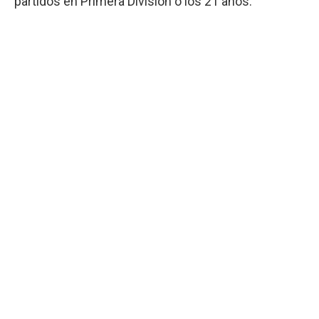
partidos en Primera División o los 21 años.