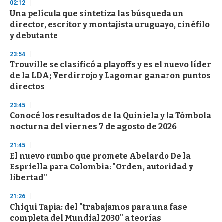
s
02:12
e
Una película que sintetiza las búsqueda un
c
director, escritor y montajista uruguayo, cinéfilo
o
n
y debutante
d
s
23:54
Trouville se clasificó a playoffs y es el nuevo líder
de la LDA; Verdirrojo y Lagomar ganaron puntos
directos
23:45
Conocé los resultados de la Quiniela y la Tómbola
nocturna del viernes 7 de agosto de 2026
21:45
El nuevo rumbo que promete Abelardo De la
Espriella para Colombia: "Orden, autoridad y
libertad"
21:26
Chiqui Tapia: del "trabajamos para una fase
completa del Mundial 2030" a teorías