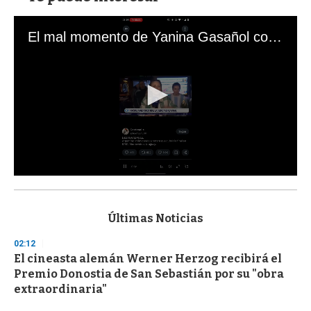
El mal momento de Yanina Gasañol con un hincha argentino en "Subrayado"
0
s
e
c
Últimas Noticias
o
n
02:12
d
El cineasta alemán Werner Herzog recibirá el
s
o
Premio Donostia de San Sebastián por su "obra
f
extraordinaria"
3
3