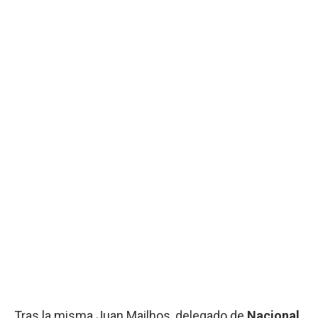
Tras la misma Juan Mailhos, delegado de
Nacional
,