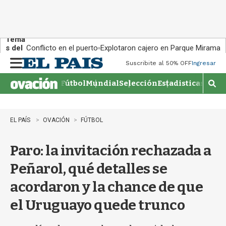
Tema
s del
Conflicto en el puerto
Explotaron cajero en Parque Miramar
día:
Suscribite al 50% OFF
Ingresar
M
e
Fútbol
Mundial
Selección
Estadisticas
Agen
n
M
u
o
s
t
EL PAÍS
OVACIÓN
FÚTBOL
r
a
Paro: la invitación rechazada a
r
b
Peñarol, qué detalles se
�
s
acordaron y la chance de que
q
u
el Uruguayo quede trunco
e
d