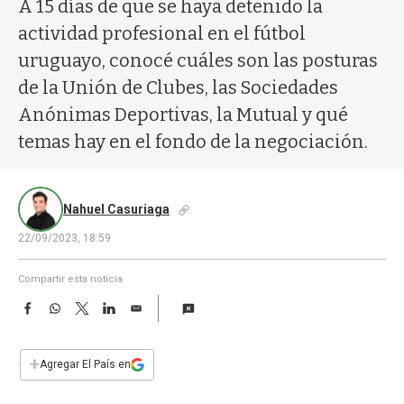
a
A 15 días de que se haya detenido la
actividad profesional en el fútbol
uruguayo, conocé cuáles son las posturas
de la Unión de Clubes, las Sociedades
Anónimas Deportivas, la Mutual y qué
temas hay en el fondo de la negociación.
Nahuel Casuriaga
22/09/2023, 18:59
Compartir esta noticia
F
W
T
L
E
a
h
w
i
m
c
a
i
n
a
e
t
t
k
i
+
Agregar El País en
b
s
t
e
l
o
A
e
d