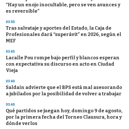
o
“Hay un enojo inocultable, pero se ven avances y
f
es reversible”
3
3
s
03:50
e
Tras salvataje y aportes del Estado, la Caja de
c
Profesionales dará “superávit” en 2026, según el
o
n
MEF
d
s
03:45
Lacalle Pou rompe bajo perfil y blancos esperan
con expectativa su discurso en acto en Ciudad
Vieja
03:40
Saldain advierte que el BPS está mal asesorando
a jubilados por la posibilidad de volver a trabajar
03:40
Qué partidos se juegan hoy, domingo 9 de agosto,
por la primera fecha del Torneo Clausura, hora y
dónde verlos