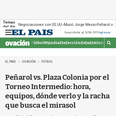
Temas
Negociaciones con EE.UU.
Murió Jorge Messi
Peñarol vs
del día:
Suscribite al 50% OFF
Ingresar
M
e
Fútbol
Mundial
Selección
Estadisticas
Agen
n
M
u
o
s
t
EL PAÍS
OVACIÓN
FÚTBOL
r
a
Peñarol vs. Plaza Colonia por el
r
b
Torneo Intermedio: hora,
�
s
equipos, dónde verlo y la racha
q
u
que busca el mirasol
e
d