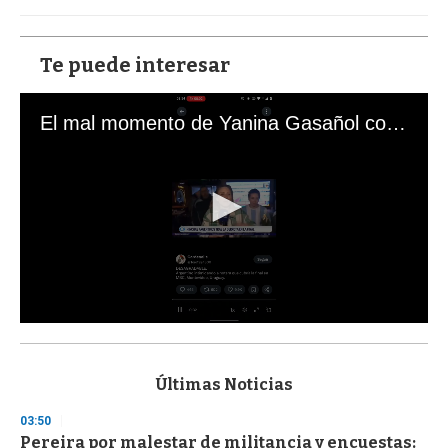
Te puede interesar
El mal momento de Yanina Gasañol con un hincha argentino en "Subrayado"
0
s
e
c
Últimas Noticias
o
n
03:50
d
Pereira por malestar de militancia y encuestas:
s