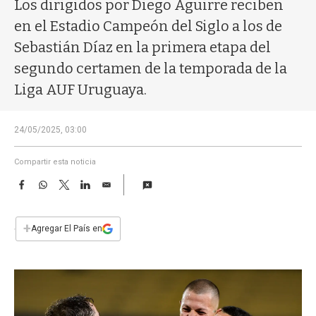
a
Los dirigidos por Diego Aguirre reciben
en el Estadio Campeón del Siglo a los de
Sebastián Díaz en la primera etapa del
segundo certamen de la temporada de la
Liga AUF Uruguaya.
24/05/2025, 03:00
Compartir esta noticia
F
W
T
L
E
a
h
w
i
m
c
a
i
n
a
e
t
t
k
i
+
Agregar El País en
b
s
t
e
l
o
A
e
d
o
p
r
I
k
p
n