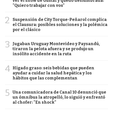
ver el show de Gustaf y quedó deslumbrada:
"Quiero trabajar con vos"
2
Suspensión de City Torque-Peñarol complica
el Clausura: posibles soluciones y la polémica
por el clásico
3
Jugaban Uruguay Montevideo y Paysandú,
tiraron la pelota afuera y se produjo un
insólito accidente en la ruta
4
Hígado graso: seis bebidas que pueden
ayudar a cuidar la salud hepática y los
hábitos que las complementan
5
Una comunicadora de Canal 10 denunció que
un ómnibus la atropelló, lo siguió y enfrentó
al chofer: "En shock"